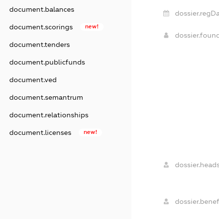
document.balances
dossier.regDa
document.scorings
new!
dossier.foun
document.tenders
document.publicfunds
document.ved
document.semantrum
document.relationships
document.licenses
new!
dossier.heads
dossier.benefi