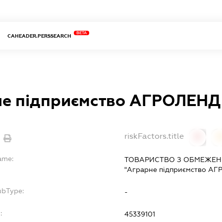
BETA
CAHEADER.PERSSEARCH
не підприємство АГРОЛЕНД
riskFactors.title
0
ame:
ТОВАРИСТВО З ОБМЕЖЕН
"Аграрне підприємство А
ubType:
-
:
45339101