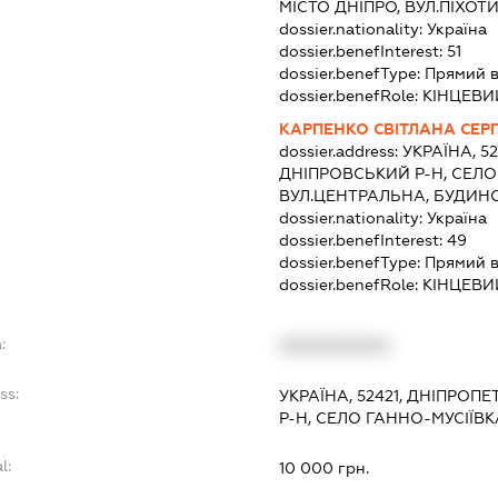
МІСТО ДНІПРО, ВУЛ.ПІХОТ
dossier.nationality:
Україна
dossier.benefInterest:
51
dossier.benefType:
Прямий в
dossier.benefRole:
КІНЦЕВИ
КАРПЕНКО СВІТЛАНА СЕРГ
dossier.address:
УКРАЇНА, 5
ДНІПРОВСЬКИЙ Р-Н, СЕЛО
ВУЛ.ЦЕНТРАЛЬНА, БУДИНО
dossier.nationality:
Україна
dossier.benefInterest:
49
dossier.benefType:
Прямий в
dossier.benefRole:
КІНЦЕВИ
:
XXXXXXXXXX
ss:
УКРАЇНА, 52421, ДНІПРОП
Р-Н, СЕЛО ГАННО-МУСІЇВК
l:
10 000 грн.