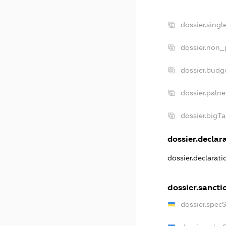
dossier.sing
dossier.non_
dossier.budg
dossier.paln
dossier.bigT
dossier.declara
dossier.declarat
dossier.sancti
dossier.spec