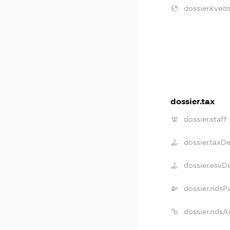
dossier.kveds
dossier.tax
dossier.staff
dossier.taxD
dossier.esvD
dossier.ndsP
dossier.ndsA