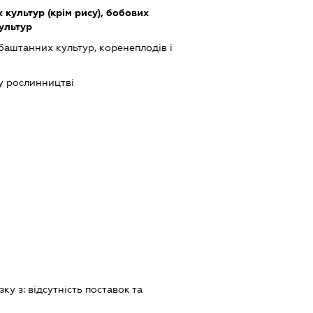
культур (крім рису), бобових
культур
баштанних культур, коренеплодів і
у рослинництві
зку з:
вiдсутнiсть поставок та