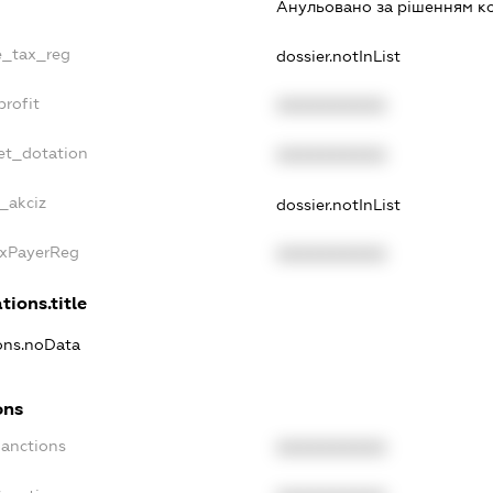
Анульовано за рiшенням к
le_tax_reg
dossier.notInList
profit
XXXXXXXXXX
et_dotation
XXXXXXXXXX
e_akciz
dossier.notInList
axPayerReg
XXXXXXXXXX
tions.title
ions.noData
ons
Sanctions
XXXXXXXXXX