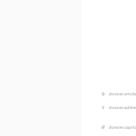
dossier.smida
dossier.addre
dossier.capita