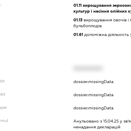
:
01.11
вирощування зернових 
культур і насіння олійних 
01.13
вирощування овочів і 
бульбоплодів
01.61
допоміжна діяльність 
XXXXXXXXXX
ebt
dossier.missingData
ebt
dossier.missingData
ayer
dossier.missingData
nnul
Анульовано з 15.04.25 у зв'я
ненадання декларацiй