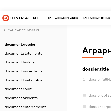
CONTR AGENT
CAHEADER.COMPANIES
CAHEADER.PERSONS
CAHEADER.SEARCH
document.dossier
Аграр
document.statements
document.history
dossier.title
document.inspections
dossier.fullN
document.bankruptcy
document.court
dossier.opfS
document.taxdebts
dossier.edrpo
document.enforcements