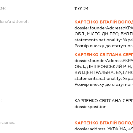
te:
11.01.24
dersAndBenef:
КАРПЕНКО ВІТАЛІЙ ВОЛ
dossier.founderAddress
УКРА
ОБЛ., МІСТО ДНІПРО, ВУЛ
statements.nationality:
Укра
Розмір внеску до статутног
КАРПЕНКО СВІТЛАНА СЕРГ
dossier.founderAddress
УКРА
ОБЛ., ДНІПРОВСЬКИЙ Р-Н,
ВУЛ.ЦЕНТРАЛЬНА, БУДИНО
statements.nationality:
Укра
Розмір внеску до статутног
:
КАРПЕНКО СВІТЛАНА СЕРГ
dossier.position -
ciaries:
КАРПЕНКО ВІТАЛІЙ ВОЛ
dossier.address:
УКРАЇНА, 4