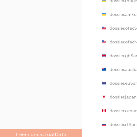
dossier.rnbo
dossier.amku
dossier.ofac
dossier.ofa
dossier.gbSa
dossier.ausS
dossier.euSa
dossier.japa
dossier.cana
dossier.rfSan
freemium.actualData