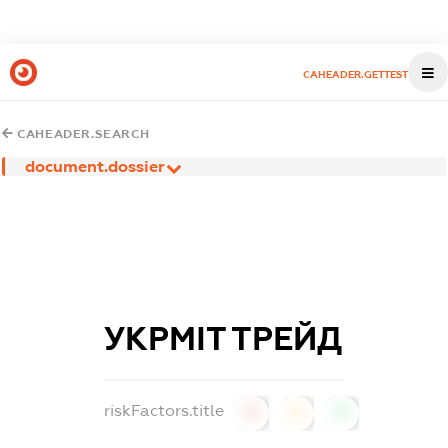
CAHEADER.GETTEST
CAHEADER.SEARCH
document.dossier
УКРМІТ ТРЕЙД
riskFactors.title
0
0
0