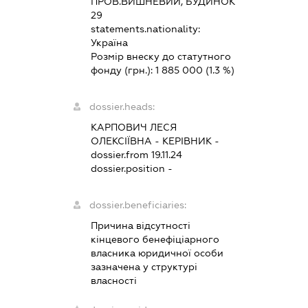
ПРОВ.ВИШНЕВИЙ, БУДИНОК
29
statements.nationality:
Україна
Розмір внеску до статутного
фонду (грн.):
1 885 000
(1.3 %)
dossier.heads:
КАРПОВИЧ ЛЕСЯ
ОЛЕКСІЇВНА
-
КЕРІВНИК
-
dossier.from 19.11.24
dossier.position -
dossier.beneficiaries:
Причина відсутності
кінцевого бенефіціарного
власника юридичної особи
зазначена у структурі
власності