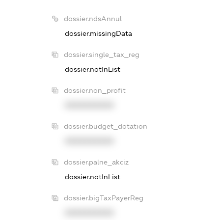
dossier.ndsAnnul
dossier.missingData
dossier.single_tax_reg
dossier.notInList
dossier.non_profit
XXXXXXXXXX
dossier.budget_dotation
XXXXXXXXXX
dossier.palne_akciz
dossier.notInList
dossier.bigTaxPayerReg
XXXXXXXXXX