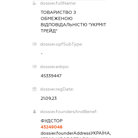
dossier.fullName:
ТОВАРИСТВО З
ОБМЕЖЕНОЮ
ВІДПОВІДАЛЬНІСТЮ "УКРМІТ
ТРЕЙД"
dossier.opfSubType:
-
dossier.edrpo:
45339447
dossier.regDate:
21.09.23
dossier.foundersAndBenef:
ФУДСТОР
43249048
dossier.founderAddress
УКРАЇНА,