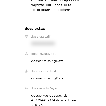
оптова торгівля продуктами
харчування, напоями та
тютюновими виробами
dossier.tax
dossier.staff
XXXXXXXXXX
dossier.taxDebt
dossier.missingData
dossier.esvDebt
dossier.missingData
dossier.ndsPayer
dossier.yes
dossier.ndsInn
453394416034
dossier.from
31.10.23