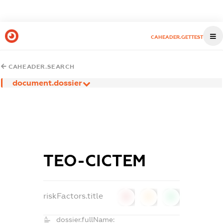
CAHEADER.GETTEST
CAHEADER.SEARCH
document.dossier
ТЕО-СІСТЕМ
riskFactors.title
0
0
0
dossier.fullName: