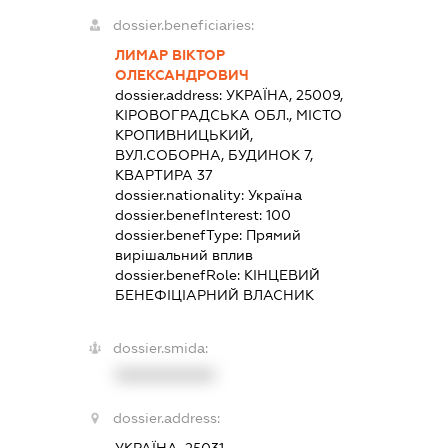
dossier.beneficiaries:
ЛИМАР ВІКТОР
ОЛЕКСАНДРОВИЧ
dossier.address:
УКРАЇНА, 25009,
КІРОВОГРАДСЬКА ОБЛ., МІСТО
КРОПИВНИЦЬКИЙ,
ВУЛ.СОБОРНА, БУДИНОК 7,
КВАРТИРА 37
dossier.nationality:
Україна
dossier.benefInterest:
100
dossier.benefType:
Прямий
вирішальний вплив
dossier.benefRole:
КІНЦЕВИЙ
БЕНЕФІЦІАРНИЙ ВЛАСНИК
dossier.smida:
XXXXXXXXXX
dossier.address: