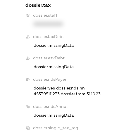
dossier.tax
dossier.staff
XXXXXXXXXX
dossier.taxDebt
dossier.missingData
dossier.esvDebt
dossier.missingData
dossier.ndsPayer
dossier.yes
dossier.ndsInn
453395111233
dossier.from 31.10.23
dossier.ndsAnnul
dossier.missingData
dossier.single_tax_reg