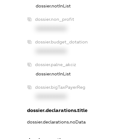
dossier.notInList
dossier.non_profit
XXXXXXXXXX
dossier.budget_dotation
XXXXXXXXXX
dossier.palne_akciz
dossier.notInList
dossier.bigTaxPayerReg
XXXXXXXXXX
dossier.declarations.title
dossier.declarations.noData