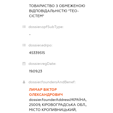
ТОВАРИСТВО З ОБМЕЖЕНОЮ
ВІДПОВІДАЛЬНІСТЮ "ТЕО-
СІСТЕМ"
dossier.opfSubType:
-
dossier.edrpo:
45339515
dossier.regDate:
19.09.23
dossier.foundersAndBenef:
ЛИМАР ВІКТОР
ОЛЕКСАНДРОВИЧ
dossier.founderAddress
УКРАЇНА,
25009, КІРОВОГРАДСЬКА ОБЛ.,
МІСТО КРОПИВНИЦЬКИЙ,