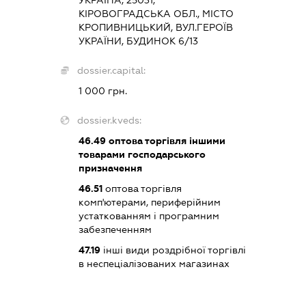
УКРАЇНА, 25031,
КІРОВОГРАДСЬКА ОБЛ., МІСТО
КРОПИВНИЦЬКИЙ, ВУЛ.ГЕРОЇВ
УКРАЇНИ, БУДИНОК 6/13
dossier.capital:
1 000 грн.
dossier.kveds:
46.49
оптова торгівля іншими
товарами господарського
призначення
46.51
оптова торгівля
комп'ютерами, периферійним
устаткованням і програмним
забезпеченням
47.19
інші види роздрібної торгівлі
в неспеціалізованих магазинах