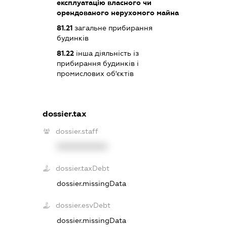
експлуатацію власного чи
орендованого нерухомого майна
81.21
загальне прибирання
будинків
81.22
інша діяльність із
прибирання будинків і
промислових об'єктів
dossier.tax
dossier.staff
XXXXXXXXXX
dossier.taxDebt
dossier.missingData
dossier.esvDebt
dossier.missingData