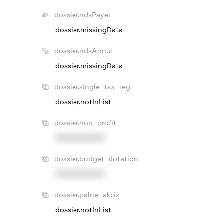
dossier.ndsPayer
dossier.missingData
dossier.ndsAnnul
dossier.missingData
dossier.single_tax_reg
dossier.notInList
dossier.non_profit
XXXXXXXXXX
dossier.budget_dotation
XXXXXXXXXX
dossier.palne_akciz
dossier.notInList