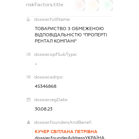
riskFactors.title
0
0
0
dossier.fullName:
ТОВАРИСТВО З ОБМЕЖЕНОЮ
ВІДПОВІДАЛЬНІСТЮ "ПРОПЕРТІ
РЕНТАЛ КОМПАНІ"
dossier.opfSubType:
-
dossier.edrpo:
45346868
dossier.regDate:
30.08.23
dossier.foundersAndBenef:
КУЧЕР СВІТЛАНА ПЕТРІВНА
dossier.founderAddress
УКРАЇНА,