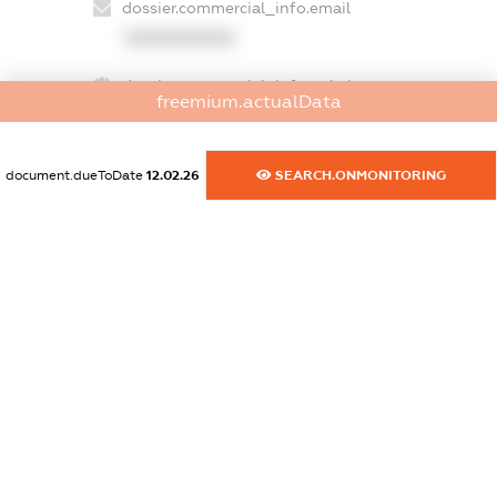
dossier.commercial_info.email
XXXXXXXXXX
dossier.commercial_info.website
freemium.actualData
XXXXXXXXXX
dossier.commercial_info.activity
document.dueToDate
12.02.26
SEARCH.ONMONITORING
XXXXXXXXXX
freemium.exampleText_1
freemium.exampleText_2
freemium.anonymousPerSearch2
FREEMIUM.DETAILS
FREEMIUM.REGISTER