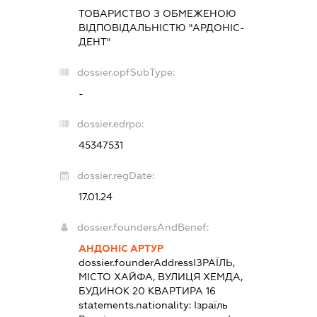
ТОВАРИСТВО З ОБМЕЖЕНОЮ
ВІДПОВІДАЛЬНІСТЮ "АРДОНІС-
ДЕНТ"
dossier.opfSubType:
-
dossier.edrpo:
45347531
dossier.regDate:
17.01.24
dossier.foundersAndBenef:
АНДОНІС АРТУР
dossier.founderAddress
ІЗРАЇЛЬ,
МІСТО ХАЙФА, ВУЛИЦЯ ХЕМДА,
БУДИНОК 20 КВАРТИРА 16
statements.nationality:
Ізраїль