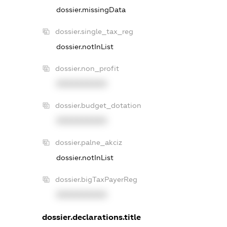
dossier.missingData
dossier.single_tax_reg
dossier.notInList
dossier.non_profit
XXXXXXXXXX
dossier.budget_dotation
XXXXXXXXXX
dossier.palne_akciz
dossier.notInList
dossier.bigTaxPayerReg
XXXXXXXXXX
dossier.declarations.title