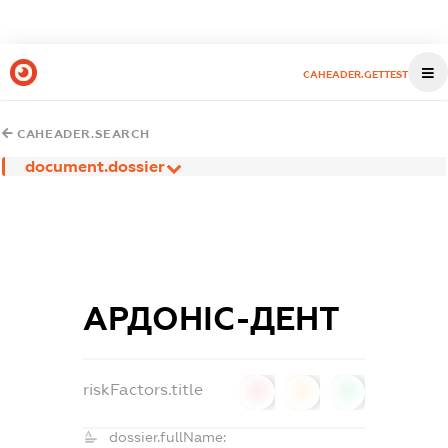
CAHEADER.GETTEST
CAHEADER.SEARCH
document.dossier
АРДОНІС-ДЕНТ
riskFactors.title
0
0
0
dossier.fullName: