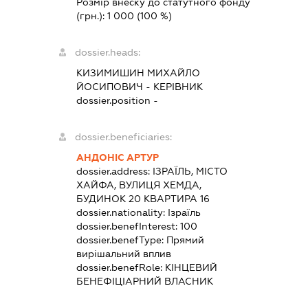
Розмір внеску до статутного фонду
(грн.):
1 000
(100 %)
dossier.heads:
КИЗИМИШИН МИХАЙЛО
ЙОСИПОВИЧ
-
КЕРІВНИК
dossier.position -
dossier.beneficiaries:
АНДОНІС АРТУР
dossier.address:
ІЗРАЇЛЬ, МІСТО
ХАЙФА, ВУЛИЦЯ ХЕМДА,
БУДИНОК 20 КВАРТИРА 16
dossier.nationality:
Ізраїль
dossier.benefInterest:
100
dossier.benefType:
Прямий
вирішальний вплив
dossier.benefRole:
КІНЦЕВИЙ
БЕНЕФІЦІАРНИЙ ВЛАСНИК