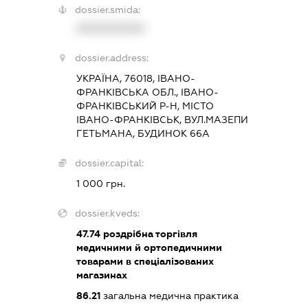
dossier.smida:
XXXXXXXXXX
dossier.address:
УКРАЇНА, 76018, ІВАНО-
ФРАНКІВСЬКА ОБЛ., ІВАНО-
ФРАНКІВСЬКИЙ Р-Н, МІСТО
ІВАНО-ФРАНКІВСЬК, ВУЛ.МАЗЕПИ
ГЕТЬМАНА, БУДИНОК 66А
dossier.capital:
1 000 грн.
dossier.kveds:
47.74
роздрібна торгівля
медичними й ортопедичними
товарами в спеціалізованих
магазинах
86.21
загальна медична практика