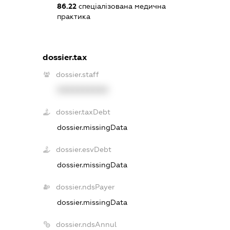
86.22
спеціалізована медична
практика
dossier.tax
dossier.staff
XXXXXXXXXX
dossier.taxDebt
dossier.missingData
dossier.esvDebt
dossier.missingData
dossier.ndsPayer
dossier.missingData
dossier.ndsAnnul