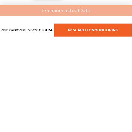
dossier.commercial_info.activity
freemium.actualData
XXXXXXXXXX
document.dueToDate
19.01.24
SEARCH.ONMONITORING
freemium.exampleText_1
freemium.exampleText_2
freemium.anonymousPerSearch2
FREEMIUM.DETAILS
FREEMIUM.REGISTER