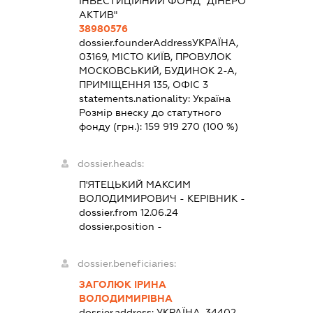
ІНВЕСТИЦІЙНИЙ ФОНД "ДІНЕРО
АКТИВ"
38980576
dossier.founderAddress
УКРАЇНА,
03169, МІСТО КИЇВ, ПРОВУЛОК
МОСКОВСЬКИЙ, БУДИНОК 2-А,
ПРИМІЩЕННЯ 135, ОФІС 3
statements.nationality:
Україна
Розмір внеску до статутного
фонду (грн.):
159 919 270
(100 %)
dossier.heads:
П'ЯТЕЦЬКИЙ МАКСИМ
ВОЛОДИМИРОВИЧ
-
КЕРІВНИК
-
dossier.from 12.06.24
dossier.position -
dossier.beneficiaries:
ЗАГОЛЮК ІРИНА
ВОЛОДИМИРІВНА
dossier.address:
УКРАЇНА, 34402,