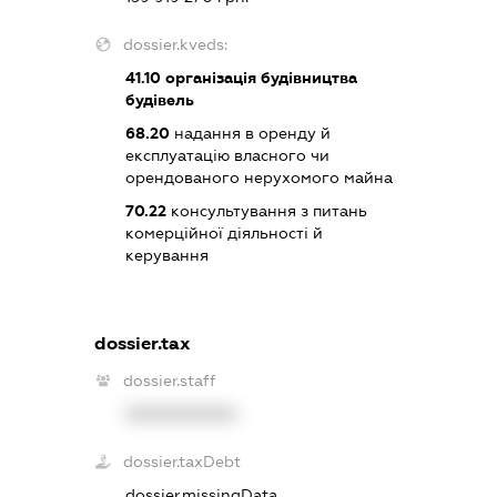
dossier.kveds:
41.10
організація будівництва
будівель
68.20
надання в оренду й
експлуатацію власного чи
орендованого нерухомого майна
70.22
консультування з питань
комерційної діяльності й
керування
dossier.tax
dossier.staff
XXXXXXXXXX
dossier.taxDebt
dossier.missingData