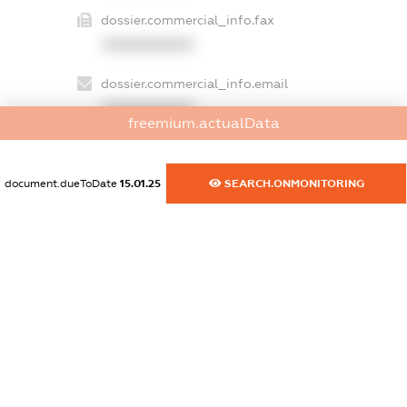
dossier.commercial_info.fax
XXXXXXXXXX
dossier.commercial_info.email
XXXXXXXXXX
freemium.actualData
dossier.commercial_info.website
XXXXXXXXXX
document.dueToDate
15.01.25
SEARCH.ONMONITORING
dossier.commercial_info.activity
XXXXXXXXXX
freemium.exampleText_1
freemium.exampleText_2
freemium.anonymousPerSearch2
FREEMIUM.DETAILS
FREEMIUM.REGISTER