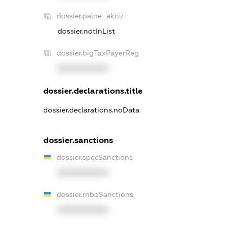
dossier.palne_akciz
dossier.notInList
dossier.bigTaxPayerReg
XXXXXXXXXX
dossier.declarations.title
dossier.declarations.noData
dossier.sanctions
dossier.specSanctions
XXXXXXXXXX
dossier.rnboSanctions
XXXXXXXXXX