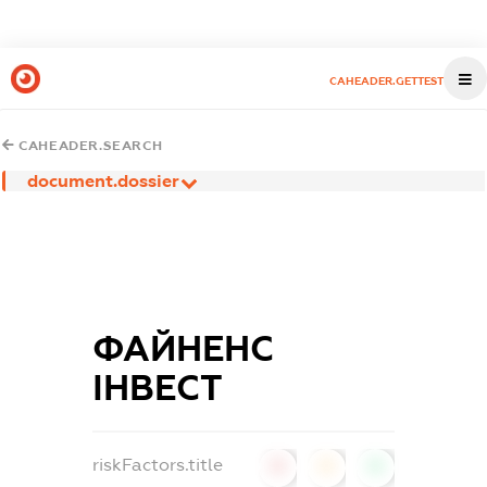
CAHEADER.GETTEST
CAHEADER.SEARCH
document.dossier
ФАЙНЕНС
ІНВЕСТ
riskFactors.title
0
0
0