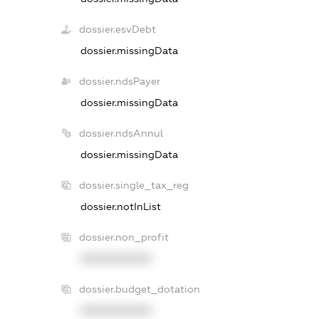
dossier.esvDebt
dossier.missingData
dossier.ndsPayer
dossier.missingData
dossier.ndsAnnul
dossier.missingData
dossier.single_tax_reg
dossier.notInList
dossier.non_profit
XXXXXXXXXX
dossier.budget_dotation
XXXXXXXXXX