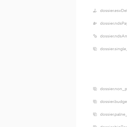
dossier.esvDe
dossier.ndsPa
dossier.ndsA
dossier.singl
dossier.non_p
dossier.budg
dossier.palne
dossier.bigT