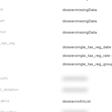
bt
dossier.missingData
yer
dossier.missingData
nnul
dossier.missingData
e_tax_reg
dossier.single_tax_reg_date 
dossier.single_tax_reg_rate 
dossier.single_tax_reg_grou
rofit
XXXXXXXXXX
et_dotation
XXXXXXXXXX
_akciz
dossier.notInList
axPayerReg