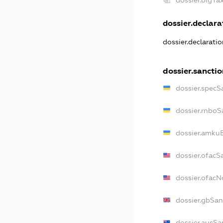
dossier.declarat
dossier.declarati
dossier.sancti
dossier.specS
dossier.rnboS
dossier.amkuB
dossier.ofacS
dossier.ofac
dossier.gbSan
dossier.ausSa