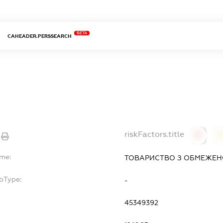
BETA
CAHEADER.PERSSEARCH
riskFactors.title
0
ame:
ТОВАРИСТВО З ОБМЕЖЕНО
bType:
-
45349392