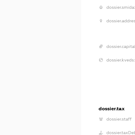
dossier.smida
dossier.addres
dossier.capital
dossier.kveds:
dossier.tax
dossier.staff
dossier.taxDe