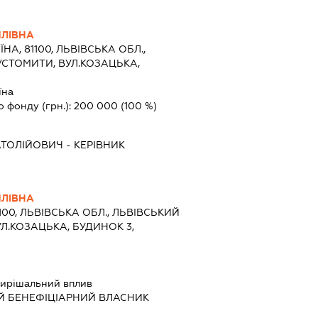
ИЛІВНА
ЇНА, 81100, ЛЬВІВСЬКА ОБЛ.,
УСТОМИТИ, ВУЛ.КОЗАЦЬКА,
їна
о фонду (грн.):
200 000
(100 %)
ТОЛІЙОВИЧ
-
КЕРІВНИК
ИЛІВНА
1100, ЛЬВІВСЬКА ОБЛ., ЛЬВІВСЬКИЙ
УЛ.КОЗАЦЬКА, БУДИНОК 3,
ирішальний вплив
Й БЕНЕФІЦІАРНИЙ ВЛАСНИК