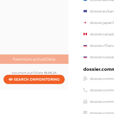
dossier.euSan
dossier.japan
dossier.cana
dossier.rfSan
dossier.russia
freemium.actualData
dossier.comm
document.dueToDate
18.06.25
dossier.comme
SEARCH.ONMONITORING
dossier.comm
dossier.comme
dossier.comme