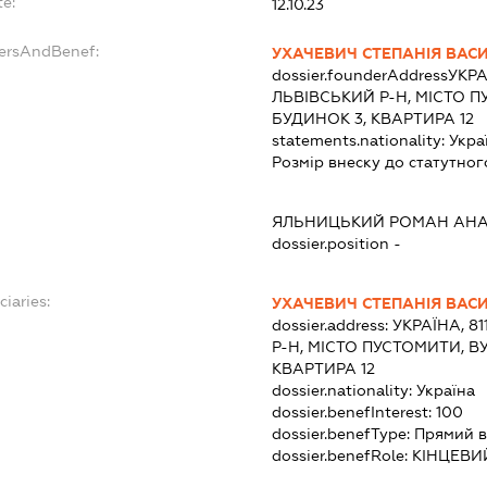
te:
12.10.23
dersAndBenef:
УХАЧЕВИЧ СТЕПАНІЯ ВАС
dossier.founderAddress
УКРА
ЛЬВІВСЬКИЙ Р-Н, МІСТО П
БУДИНОК 3, КВАРТИРА 12
statements.nationality:
Укра
Розмір внеску до статутног
:
ЯЛЬНИЦЬКИЙ РОМАН АНА
dossier.position -
ciaries:
УХАЧЕВИЧ СТЕПАНІЯ ВАС
dossier.address:
УКРАЇНА, 8
Р-Н, МІСТО ПУСТОМИТИ, В
КВАРТИРА 12
dossier.nationality:
Україна
dossier.benefInterest:
100
dossier.benefType:
Прямий в
dossier.benefRole:
КІНЦЕВИ