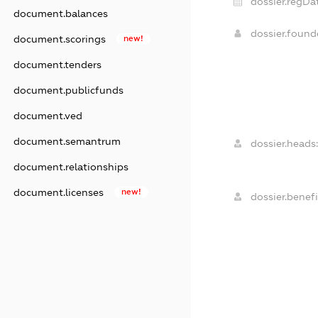
dossier.regDa
document.balances
dossier.foun
document.scorings
new!
document.tenders
document.publicfunds
document.ved
document.semantrum
dossier.heads
document.relationships
document.licenses
new!
dossier.benefi