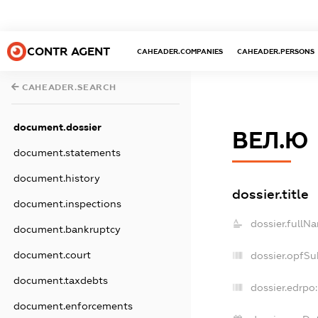
CONTR AGENT
CAHEADER.COMPANIES
CAHEADER.PERSONS
CAHEADER.SEARCH
document.dossier
ВЕЛ.Ю
document.statements
document.history
dossier.title
document.inspections
dossier.fullN
document.bankruptcy
document.court
dossier.opfSu
document.taxdebts
dossier.edrpo:
document.enforcements