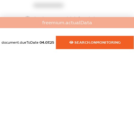
XXXXXXXXXX
dossier.commercial_info.website
freemium.actualData
XXXXXXXXXX
dossier.commercial_info.activity
document.dueToDate
04.07.25
SEARCH.ONMONITORING
XXXXXXXXXX
freemium.exampleText_1
freemium.exampleText_2
freemium.anonymousPerSearch2
FREEMIUM.DETAILS
FREEMIUM.REGISTER