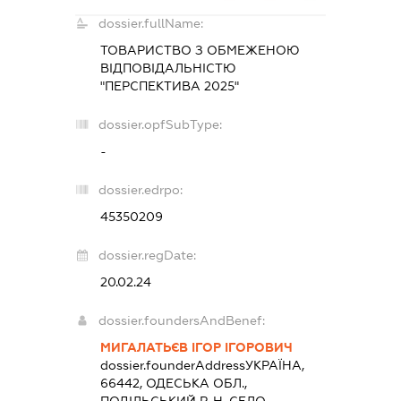
dossier.fullName:
ТОВАРИСТВО З ОБМЕЖЕНОЮ
ВІДПОВІДАЛЬНІСТЮ
"ПЕРСПЕКТИВА 2025"
dossier.opfSubType:
-
dossier.edrpo:
45350209
dossier.regDate:
20.02.24
dossier.foundersAndBenef:
МИГАЛАТЬЄВ ІГОР ІГОРОВИЧ
dossier.founderAddress
УКРАЇНА,
66442, ОДЕСЬКА ОБЛ.,
ПОДІЛЬСЬКИЙ Р-Н, СЕЛО