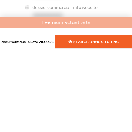
dossier.commercial_info.website
XXXXXXXXXX
freemium.actualData
dossier.commercial_info.activity
XXXXXXXXXX
document.dueToDate
28.09.25
SEARCH.ONMONITORING
freemium.exampleText_1
freemium.exampleText_2
freemium.anonymousPerSearch2
FREEMIUM.DETAILS
FREEMIUM.REGISTER