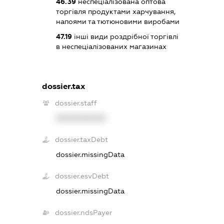
46.39
неспеціалізована оптова
торгівля продуктами харчування,
напоями та тютюновими виробами
47.19
інші види роздрібної торгівлі
в неспеціалізованих магазинах
dossier.tax
dossier.staff
XXXXXXXXXX
dossier.taxDebt
dossier.missingData
dossier.esvDebt
dossier.missingData
dossier.ndsPayer