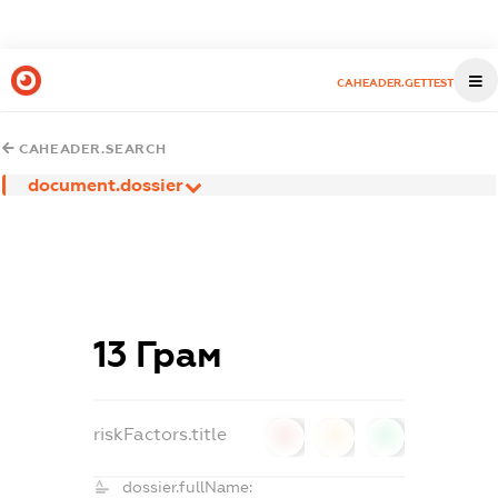
CAHEADER.GETTEST
CAHEADER.SEARCH
document.dossier
13 Грам
riskFactors.title
0
0
0
dossier.fullName: