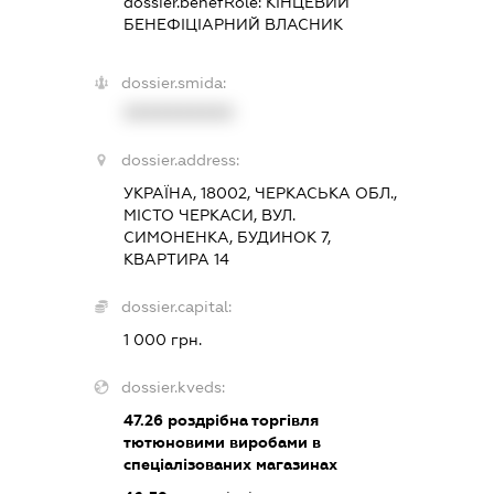
dossier.benefRole:
КІНЦЕВИЙ
БЕНЕФІЦІАРНИЙ ВЛАСНИК
dossier.smida:
XXXXXXXXXX
dossier.address:
УКРАЇНА, 18002, ЧЕРКАСЬКА ОБЛ.,
МІСТО ЧЕРКАСИ, ВУЛ.
СИМОНЕНКА, БУДИНОК 7,
КВАРТИРА 14
dossier.capital:
1 000 грн.
dossier.kveds:
47.26
роздрібна торгівля
тютюновими виробами в
спеціалізованих магазинах