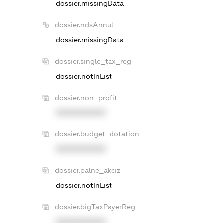
dossier.missingData
dossier.ndsAnnul
dossier.missingData
dossier.single_tax_reg
dossier.notInList
dossier.non_profit
XXXXXXXXXX
dossier.budget_dotation
XXXXXXXXXX
dossier.palne_akciz
dossier.notInList
dossier.bigTaxPayerReg
XXXXXXXXXX