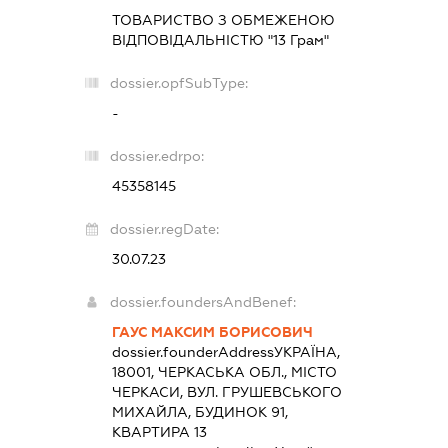
ТОВАРИСТВО З ОБМЕЖЕНОЮ
ВІДПОВІДАЛЬНІСТЮ "13 Грам"
dossier.opfSubType:
-
dossier.edrpo:
45358145
dossier.regDate:
30.07.23
dossier.foundersAndBenef:
ГАУС МАКСИМ БОРИСОВИЧ
dossier.founderAddress
УКРАЇНА,
18001, ЧЕРКАСЬКА ОБЛ., МІСТО
ЧЕРКАСИ, ВУЛ. ГРУШЕВСЬКОГО
МИХАЙЛА, БУДИНОК 91,
КВАРТИРА 13