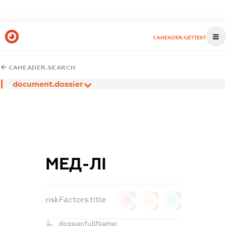
CAHEADER.GETTEST
CAHEADER.SEARCH
document.dossier
МЕД-ЛІ
riskFactors.title
0
0
0
dossier.fullName: