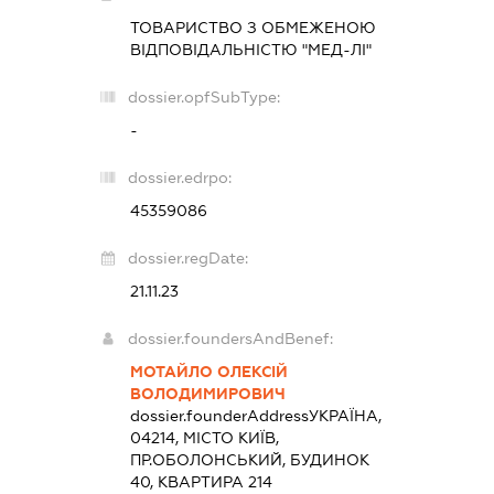
ТОВАРИСТВО З ОБМЕЖЕНОЮ
ВІДПОВІДАЛЬНІСТЮ "МЕД-ЛІ"
dossier.opfSubType:
-
dossier.edrpo:
45359086
dossier.regDate:
21.11.23
dossier.foundersAndBenef:
МОТАЙЛО ОЛЕКСІЙ
ВОЛОДИМИРОВИЧ
dossier.founderAddress
УКРАЇНА,
04214, МІСТО КИЇВ,
ПР.ОБОЛОНСЬКИЙ, БУДИНОК
40, КВАРТИРА 214