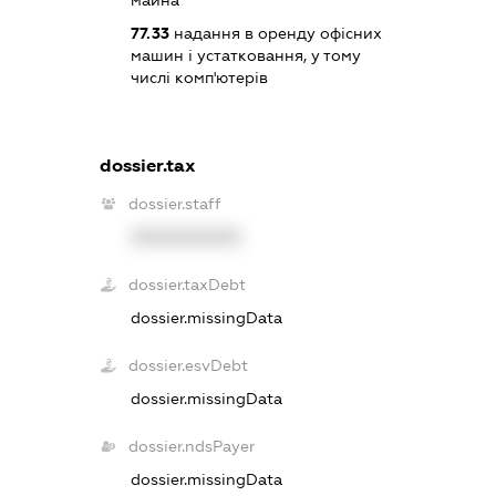
майна
77.33
надання в оренду офісних
машин і устатковання, у тому
числі комп'ютерів
dossier.tax
dossier.staff
XXXXXXXXXX
dossier.taxDebt
dossier.missingData
dossier.esvDebt
dossier.missingData
dossier.ndsPayer
dossier.missingData