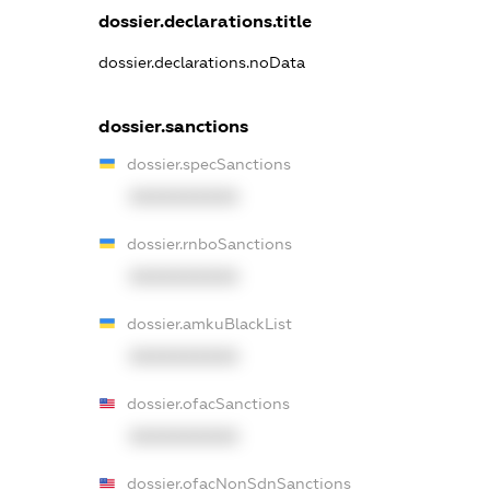
dossier.declarations.title
dossier.declarations.noData
dossier.sanctions
dossier.specSanctions
XXXXXXXXXX
dossier.rnboSanctions
XXXXXXXXXX
dossier.amkuBlackList
XXXXXXXXXX
dossier.ofacSanctions
XXXXXXXXXX
dossier.ofacNonSdnSanctions