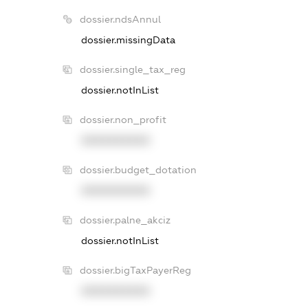
dossier.ndsAnnul
dossier.missingData
dossier.single_tax_reg
dossier.notInList
dossier.non_profit
XXXXXXXXXX
dossier.budget_dotation
XXXXXXXXXX
dossier.palne_akciz
dossier.notInList
dossier.bigTaxPayerReg
XXXXXXXXXX