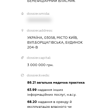
БЕНЕФІЦІАРНИЙ ВЛАСНИК
dossier.smida:
XXXXXXXXXX
dossier.address:
УКРАЇНА, 03058, МІСТО КИЇВ,
ВУЛ.БОРЩАГІВСЬКА, БУДИНОК
204-В
dossier.capital:
3 000 000 грн.
dossier.kveds:
86.21
загальна медична практика
63.99
надання інших
інформаційних послуг, н.в.і.у.
68.20
надання в оренду й
експлуатацію власного чи