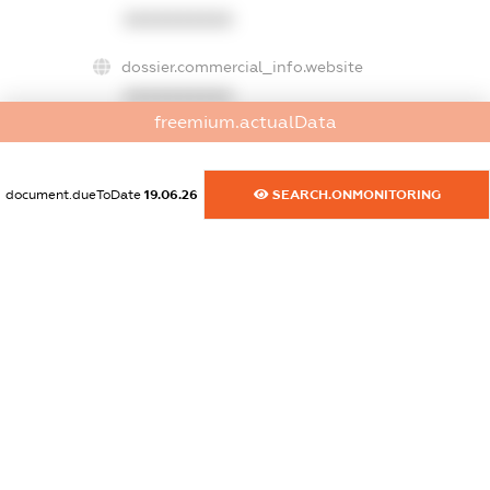
XXXXXXXXXX
dossier.commercial_info.website
XXXXXXXXXX
freemium.actualData
dossier.commercial_info.activity
XXXXXXXXXX
document.dueToDate
19.06.26
SEARCH.ONMONITORING
freemium.exampleText_1
freemium.exampleText_2
freemium.anonymousPerSearch2
FREEMIUM.DETAILS
FREEMIUM.REGISTER