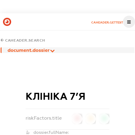
CAHEADER.GETTEST
CAHEADER.SEARCH
document.dossier
КЛІНІКА 7’Я
riskFactors.title
0
0
0
dossier.fullName: