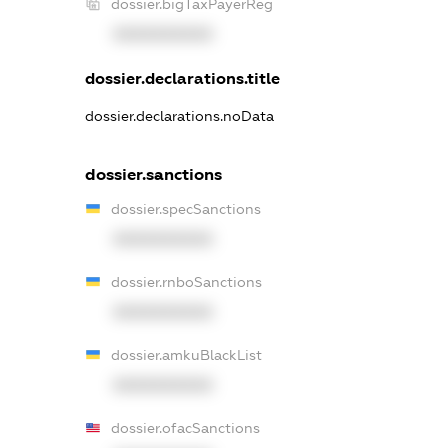
dossier.bigTaxPayerReg
XXXXXXXXXX
dossier.declarations.title
dossier.declarations.noData
dossier.sanctions
dossier.specSanctions
XXXXXXXXXX
dossier.rnboSanctions
XXXXXXXXXX
dossier.amkuBlackList
XXXXXXXXXX
dossier.ofacSanctions