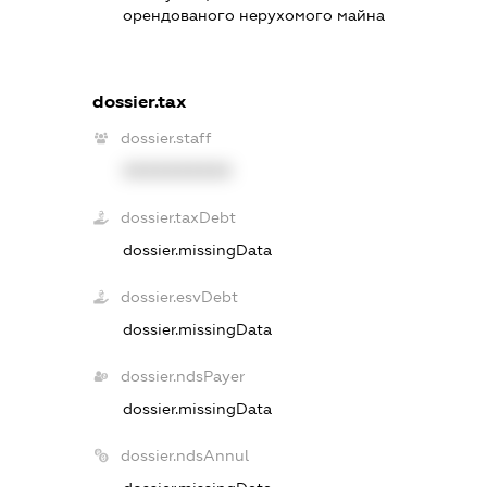
орендованого нерухомого майна
dossier.tax
dossier.staff
XXXXXXXXXX
dossier.taxDebt
dossier.missingData
dossier.esvDebt
dossier.missingData
dossier.ndsPayer
dossier.missingData
dossier.ndsAnnul