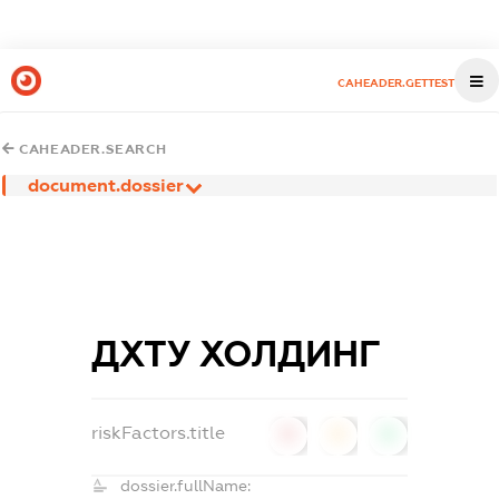
CAHEADER.GETTEST
CAHEADER.SEARCH
document.dossier
ДХТУ ХОЛДИНГ
riskFactors.title
0
0
0
dossier.fullName: