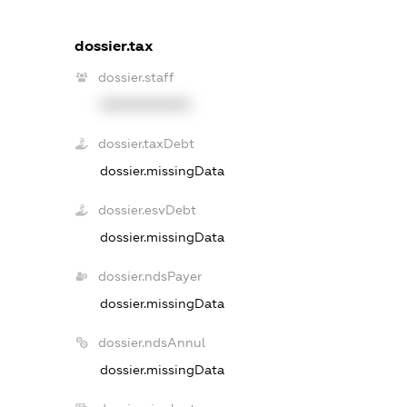
dossier.tax
dossier.staff
XXXXXXXXXX
dossier.taxDebt
dossier.missingData
dossier.esvDebt
dossier.missingData
dossier.ndsPayer
dossier.missingData
dossier.ndsAnnul
dossier.missingData