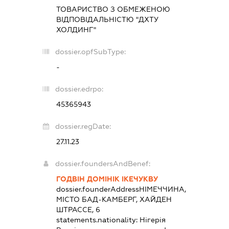
ТОВАРИСТВО З ОБМЕЖЕНОЮ
ВІДПОВІДАЛЬНІСТЮ "ДХТУ
ХОЛДИНГ"
dossier.opfSubType:
-
dossier.edrpo:
45365943
dossier.regDate:
27.11.23
dossier.foundersAndBenef:
ГОДВІН ДОМІНІК ІКЕЧУКВУ
dossier.founderAddress
НІМЕЧЧИНА,
МІСТО БАД-КАМБЕРГ, ХАЙДЕН
ШТРАССЕ, 6
statements.nationality:
Нігерія