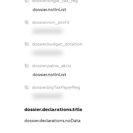
dossier.single_tax_reg
dossier.notInList
dossier.non_profit
XXXXXXXXXX
dossier.budget_dotation
XXXXXXXXXX
dossier.palne_akciz
dossier.notInList
dossier.bigTaxPayerReg
XXXXXXXXXX
dossier.declarations.title
dossier.declarations.noData