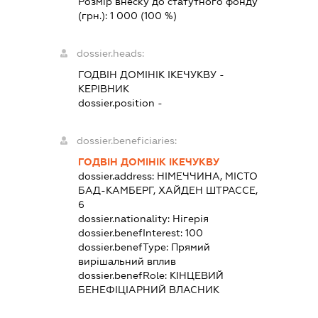
Розмір внеску до статутного фонду
(грн.):
1 000
(100 %)
dossier.heads:
ГОДВІН ДОМІНІК ІКЕЧУКВУ
-
КЕРІВНИК
dossier.position -
dossier.beneficiaries:
ГОДВІН ДОМІНІК ІКЕЧУКВУ
dossier.address:
НІМЕЧЧИНА, МІСТО
БАД-КАМБЕРГ, ХАЙДЕН ШТРАССЕ,
6
dossier.nationality:
Нігерія
dossier.benefInterest:
100
dossier.benefType:
Прямий
вирішальний вплив
dossier.benefRole:
КІНЦЕВИЙ
БЕНЕФІЦІАРНИЙ ВЛАСНИК