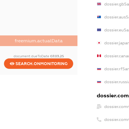
dossier.gbS
dossier.ausS
dossier.euSa
freemium.actualData
dossier.japa
dossier.can
document.dueToDate
07.03.25
SEARCH.ONMONITORING
dossier.rfSa
dossier.russ
dossier.comm
dossier.com
dossier.com