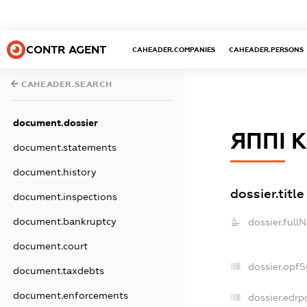
CONTR AGENT
CAHEADER.COMPANIES
CAHEADER.PERSONS
CAHEADER.SEARCH
document.dossier
ЯППІ 
document.statements
document.history
dossier.title
document.inspections
document.bankruptcy
dossier.full
document.court
dossier.opf
document.taxdebts
document.enforcements
dossier.edrp