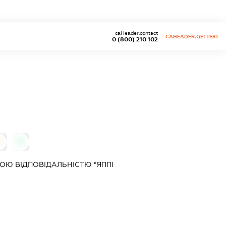
caHeader.contact
CAHEADER.GETTEST
0 (800) 210 102
0
0
Ю ВІДПОВІДАЛЬНІСТЮ "ЯППІ