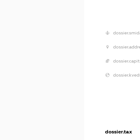
dossier.smid
dossier.addr
dossier.capit
dossier.kved
dossier.tax