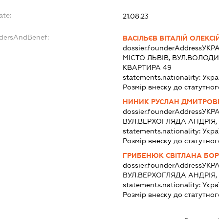
ate:
21.08.23
ndersAndBenef:
ВАСІЛЬЄВ ВІТАЛІЙ ОЛЕКС
dossier.founderAddress
УКРА
МІСТО ЛЬВІВ, ВУЛ.ВОЛОДИ
КВАРТИРА 49
statements.nationality:
Укра
Розмір внеску до статутног
НИНИК РУСЛАН ДМИТРОВ
dossier.founderAddress
УКРА
ВУЛ.ВЕРХОГЛЯДА АНДРІЯ,
statements.nationality:
Укра
Розмір внеску до статутног
ГРИБЕНЮК СВІТЛАНА БОР
dossier.founderAddress
УКРА
ВУЛ.ВЕРХОГЛЯДА АНДРІЯ,
statements.nationality:
Укра
Розмір внеску до статутног