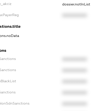
e_akciz
dossier.notInList
TaxPayerReg
XXXXXXXXXX
ations.title
ions.noData
ions
Sanctions
XXXXXXXXXX
oSanctions
XXXXXXXXXX
uBlackList
XXXXXXXXXX
Sanctions
XXXXXXXXXX
cNonSdnSanctions
XXXXXXXXXX