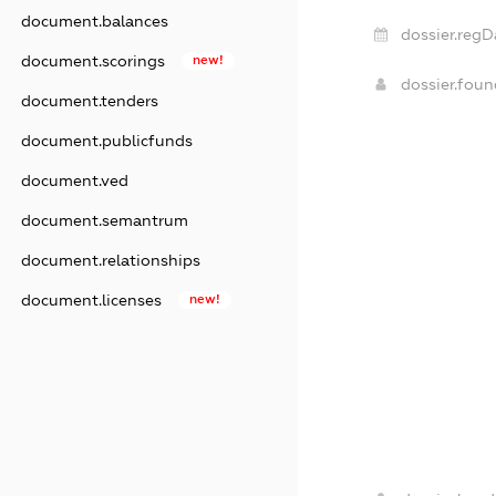
document.balances
dossier.regD
document.scorings
new!
dossier.fou
document.tenders
document.publicfunds
document.ved
document.semantrum
document.relationships
document.licenses
new!