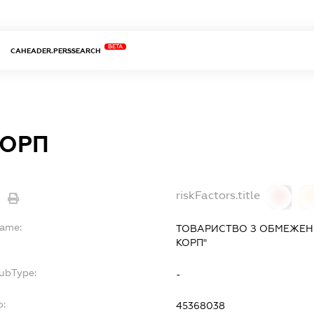
BETA
CAHEADER.PERSSEARCH
КОРП
riskFactors.title
0
Name:
ТОВАРИСТВО З ОБМЕЖЕНО
КОРП"
SubType:
-
o:
45368038