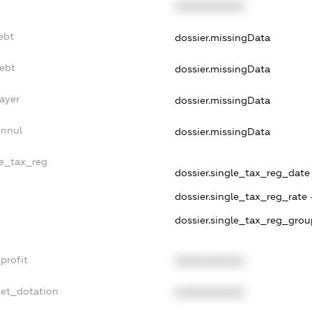
XXXXXXXXXX
ebt
dossier.missingData
Debt
dossier.missingData
ayer
dossier.missingData
Annul
dossier.missingData
le_tax_reg
dossier.single_tax_reg_date 
dossier.single_tax_reg_rate 
dossier.single_tax_reg_grou
profit
XXXXXXXXXX
get_dotation
XXXXXXXXXX