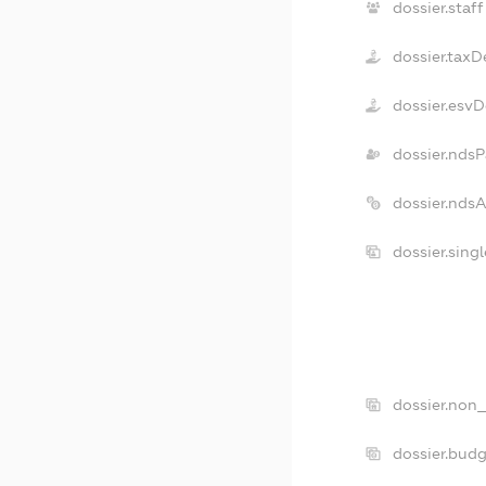
dossier.staff
dossier.taxD
dossier.esv
dossier.ndsP
dossier.nds
dossier.sing
dossier.non_
dossier.bud