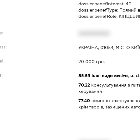
dossier.benefInterest:
40
dossier.benefType:
Прямий в
dossier.benefRole:
КІНЦЕВИ
a:
XXXXXXXXXX
ess:
УКРАЇНА, 01054, МІСТО КИ
al:
20 000 грн.
s:
85.59
інші види освіти, н.в.і.
70.22
консультування з пита
керування
77.40
лізинг інтелектуальної
крім творів, захищених ав