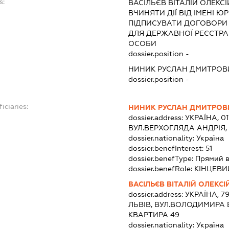
s:
ВАСІЛЬЄВ ВІТАЛІЙ ОЛЕКС
ВЧИНЯТИ ДІЇ ВІД ІМЕНІ Ю
ПІДПИСУВАТИ ДОГОВОРИ
ДЛЯ ДЕРЖАВНОЇ РЕЄСТРАЦ
ОСОБИ
dossier.position -
НИНИК РУСЛАН ДМИТРОВ
dossier.position -
iciaries:
НИНИК РУСЛАН ДМИТРОВ
dossier.address:
УКРАЇНА, 01
ВУЛ.ВЕРХОГЛЯДА АНДРІЯ,
dossier.nationality:
Україна
dossier.benefInterest:
51
dossier.benefType:
Прямий в
dossier.benefRole:
КІНЦЕВИ
ВАСІЛЬЄВ ВІТАЛІЙ ОЛЕКС
dossier.address:
УКРАЇНА, 7
ЛЬВІВ, ВУЛ.ВОЛОДИМИРА В
КВАРТИРА 49
dossier.nationality:
Україна