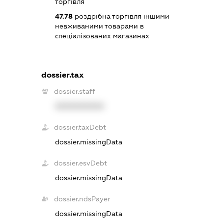
торгівля
47.78
роздрібна торгівля іншими
невживаними товарами в
спеціалізованих магазинах
dossier.tax
dossier.staff
XXXXXXXXXX
dossier.taxDebt
dossier.missingData
dossier.esvDebt
dossier.missingData
dossier.ndsPayer
dossier.missingData