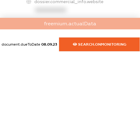
dossier.commercial_info.website
XXXXXXXXXX
dossier.commercial_info.activity
freemium.actualData
XXXXXXXXXX
document.dueToDate
08.09.23
SEARCH.ONMONITORING
freemium.exampleText_1
freemium.exampleText_2
freemium.anonymousPerSearch2
FREEMIUM.DETAILS
FREEMIUM.REGISTER