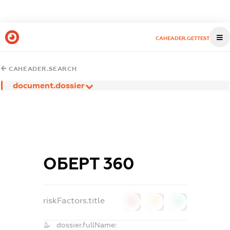
CAHEADER.GETTEST
CAHEADER.SEARCH
document.dossier
ОБЕРТ 360
riskFactors.title
0
0
0
dossier.fullName: