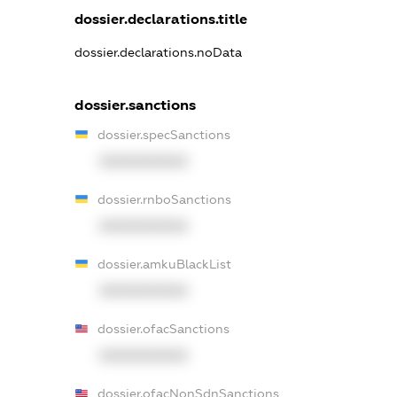
dossier.declarations.title
dossier.declarations.noData
dossier.sanctions
dossier.specSanctions
XXXXXXXXXX
dossier.rnboSanctions
XXXXXXXXXX
dossier.amkuBlackList
XXXXXXXXXX
dossier.ofacSanctions
XXXXXXXXXX
dossier.ofacNonSdnSanctions