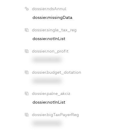
dossier.ndsAnnul
dossier.missingData
dossier.single_tax_reg
dossier.notInList
dossier.non_profit
XXXXXXXXXX
dossier.budget_dotation
XXXXXXXXXX
dossier.palne_akciz
dossier.notInList
dossier.bigTaxPayerReg
XXXXXXXXXX