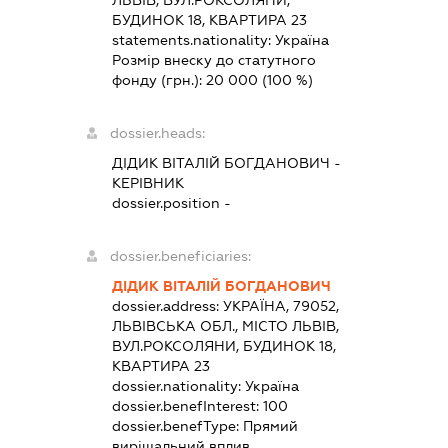
ЛЬВІВ, ВУЛ.РОКСОЛЯНИ,
БУДИНОК 18, КВАРТИРА 23
statements.nationality:
Україна
Розмір внеску до статутного
фонду (грн.):
20 000
(100 %)
dossier.heads:
ДІДИК ВІТАЛІЙ БОГДАНОВИЧ
-
КЕРІВНИК
dossier.position -
dossier.beneficiaries:
ДІДИК ВІТАЛІЙ БОГДАНОВИЧ
dossier.address:
УКРАЇНА, 79052,
ЛЬВІВСЬКА ОБЛ., МІСТО ЛЬВІВ,
ВУЛ.РОКСОЛЯНИ, БУДИНОК 18,
КВАРТИРА 23
dossier.nationality:
Україна
dossier.benefInterest:
100
dossier.benefType:
Прямий
вирішальний вплив