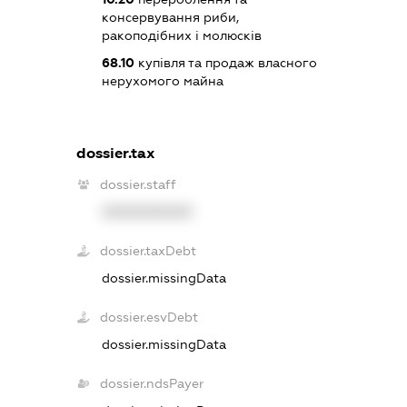
консервування риби,
ракоподібних і молюсків
68.10
купівля та продаж власного
нерухомого майна
dossier.tax
dossier.staff
XXXXXXXXXX
dossier.taxDebt
dossier.missingData
dossier.esvDebt
dossier.missingData
dossier.ndsPayer