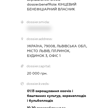
dossier.benefRole:
КІНЦЕВИЙ
БЕНЕФІЦІАРНИЙ ВЛАСНИК
dossier.smida:
XXXXXXXXXX
dossier.address:
УКРАЇНА, 79008, ЛЬВІВСЬКА ОБЛ.,
МІСТО ЛЬВІВ, ПЛ.РИНОК,
БУДИНОК 3, ОФІС 1
dossier.capital:
20 000 грн.
dossier.kveds:
01.13
вирощування овочів і
баштанних культур, коренеплодів
і бульбоплодів
10.20
перероблення та