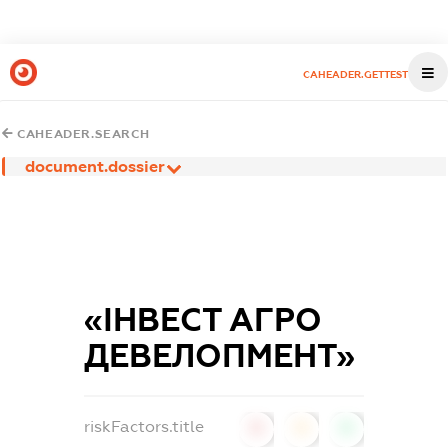
CAHEADER.GETTEST
CAHEADER.SEARCH
document.dossier
«ІНВЕСТ АГРО
ДЕВЕЛОПМЕНТ»
riskFactors.title
0
0
0