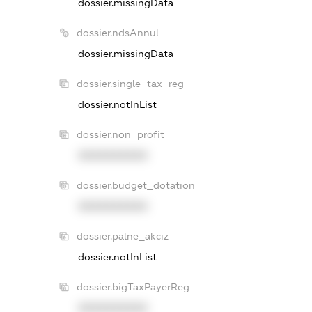
dossier.missingData
dossier.ndsAnnul
dossier.missingData
dossier.single_tax_reg
dossier.notInList
dossier.non_profit
XXXXXXXXXX
dossier.budget_dotation
XXXXXXXXXX
dossier.palne_akciz
dossier.notInList
dossier.bigTaxPayerReg
XXXXXXXXXX