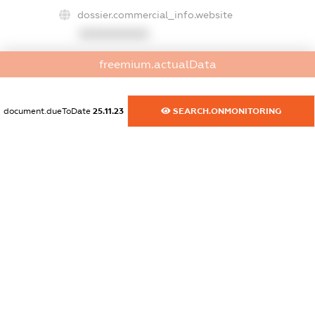
dossier.commercial_info.website
XXXXXXXXXX
dossier.commercial_info.activity
freemium.actualData
XXXXXXXXXX
document.dueToDate
25.11.23
SEARCH.ONMONITORING
freemium.exampleText_1
freemium.exampleText_2
freemium.anonymousPerSearch2
FREEMIUM.DETAILS
FREEMIUM.REGISTER