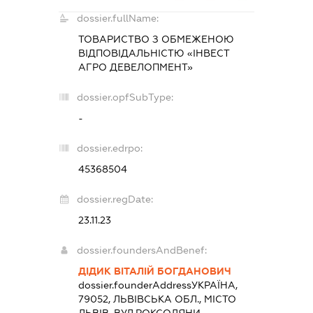
dossier.fullName:
ТОВАРИСТВО З ОБМЕЖЕНОЮ
ВІДПОВІДАЛЬНІСТЮ «ІНВЕСТ
АГРО ДЕВЕЛОПМЕНТ»
dossier.opfSubType:
-
dossier.edrpo:
45368504
dossier.regDate:
23.11.23
dossier.foundersAndBenef:
ДІДИК ВІТАЛІЙ БОГДАНОВИЧ
dossier.founderAddress
УКРАЇНА,
79052, ЛЬВІВСЬКА ОБЛ., МІСТО