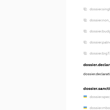
dossier.sin
dossier.non
dossier.bud
dossier.pal
dossier.big
dossier.declar
dossier.declara
dossier.sanct
dossier.spe
dossier.rnb