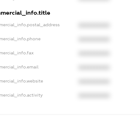
mercial_info.title
mercial_info.postal_address
XXXXXXXXXX
mercial_info.phone
XXXXXXXXXX
mercial_info.fax
XXXXXXXXXX
mercial_info.email
XXXXXXXXXX
mercial_info.website
XXXXXXXXXX
ercial_info.activity
XXXXXXXXXX
xampleText_1
exampleText_2
anonymousPerSearch2