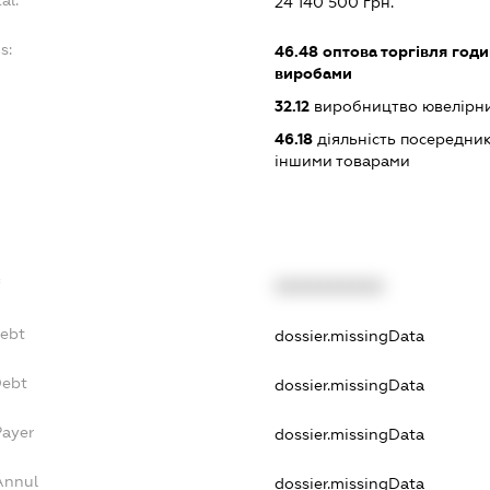
24 140 500 грн.
s:
46.48
оптова торгівля год
виробами
32.12
виробництво ювелірни
46.18
діяльність посередникі
іншими товарами
f
XXXXXXXXXX
Debt
dossier.missingData
Debt
dossier.missingData
Payer
dossier.missingData
Annul
dossier.missingData