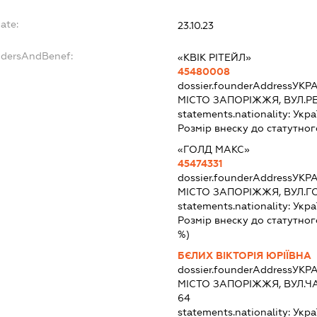
ate:
23.10.23
ndersAndBenef:
«КВІК РІТЕЙЛ»
45480008
dossier.founderAddress
УКРА
МІСТО ЗАПОРІЖЖЯ, ВУЛ.Р
statements.nationality:
Укра
Розмір внеску до статутног
«ГОЛД МАКС»
45474331
dossier.founderAddress
УКРА
МІСТО ЗАПОРІЖЖЯ, ВУЛ.Г
statements.nationality:
Укра
Розмір внеску до статутног
%)
БЄЛИХ ВІКТОРІЯ ЮРІЇВНА
dossier.founderAddress
УКРА
МІСТО ЗАПОРІЖЖЯ, ВУЛ.Ч
64
statements.nationality:
Укра