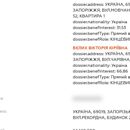
dossier.address:
УКРАЇНА, 6
ЗАПОРІЖЖЯ, ВУЛ.МОВЧАН
52, КВАРТИРА 1
dossier.nationality:
Україна
dossier.benefInterest:
31.53
dossier.benefType:
Прямий в
dossier.benefRole:
КІНЦЕВИ
БЄЛИХ ВІКТОРІЯ ЮРІЇВНА
dossier.address:
УКРАЇНА, 6
ЗАПОРІЖЖЯ, ВУЛ.ЧАРІВНА,
dossier.nationality:
Україна
dossier.benefInterest:
66.86
dossier.benefType:
Прямий в
dossier.benefRole:
КІНЦЕВИ
a:
XXXXXXXXXX
ess:
УКРАЇНА, 69019, ЗАПОРІЗ
ВУЛ.РЕКОРДНА, БУДИНОК 
al: