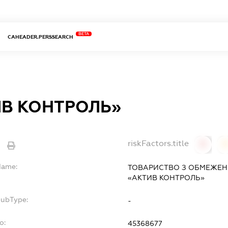
BETA
CAHEADER.PERSSEARCH
В КОНТРОЛЬ»
riskFactors.title
0
Name:
ТОВАРИСТВО З ОБМЕЖЕН
«АКТИВ КОНТРОЛЬ»
SubType:
-
o:
45368677