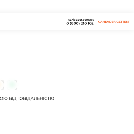
caHeader.contact
CAHEADER.GETTEST
0 (800) 210 102
0
0
ОЮ ВІДПОВІДАЛЬНІСТЮ