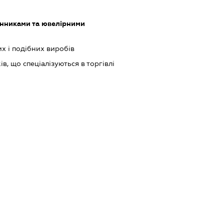
инниками та ювелірними
х і подібних виробів
в, що спеціалізуються в торгівлі