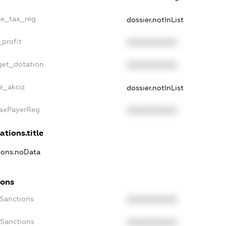
gle_tax_reg
dossier.notInList
_profit
XXXXXXXXXX
get_dotation
XXXXXXXXXX
ne_akciz
dossier.notInList
TaxPayerReg
XXXXXXXXXX
ations.title
tions.noData
ions
cSanctions
XXXXXXXXXX
oSanctions
XXXXXXXXXX