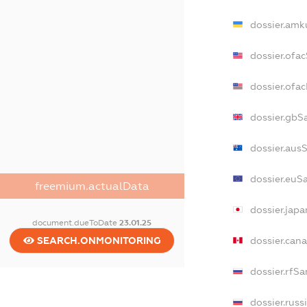
dossier.amk
dossier.ofa
dossier.of
dossier.gbS
dossier.aus
dossier.euS
freemium.actualData
dossier.jap
document.dueToDate
23.01.25
dossier.can
SEARCH.ONMONITORING
dossier.rfSa
dossier.russ