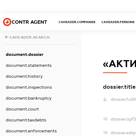
CONTR AGENT
CAHEADER.COMPANIES
CAHEADER.PERSONS
CAHEADER.SEARCH
document.dossier
«АКТИ
document.statements
document.history
dossier.title
document.inspections
document.bankruptcy
dossier.full
document.court
dossier.opf
document.taxdebts
document.enforcements
dossier.edrp