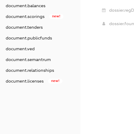
document.balances
dossier.regD
document.scorings
new!
dossier.fou
document.tenders
document.publicfunds
document.ved
document.semantrum
document.relationships
document.licenses
new!