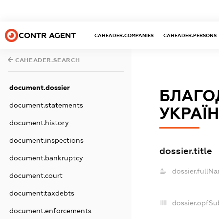
CONTR AGENT
CAHEADER.COMPANIES
CAHEADER.PERSONS
CAHEADER.SEARCH
document.dossier
БЛАГО
document.statements
УКРАЇН
document.history
document.inspections
dossier.title
document.bankruptcy
dossier.fullNa
document.court
document.taxdebts
dossier.opfSu
document.enforcements