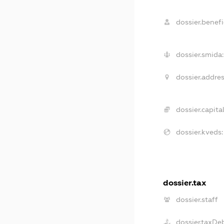
dossier.benefic
dossier.smida:
dossier.addres
dossier.capital
dossier.kveds:
dossier.tax
dossier.staff
dossier.taxDe