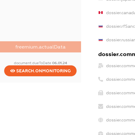
dossier.canad
dossier.rfSan
dossier.russia
freemium.actualData
dossier.comme
document.dueToDate
06.01.24
dossier.comme
SEARCH.ONMONITORING
dossier.comme
dossier.comme
dossier.comme
dossier.comme
dossier.commer