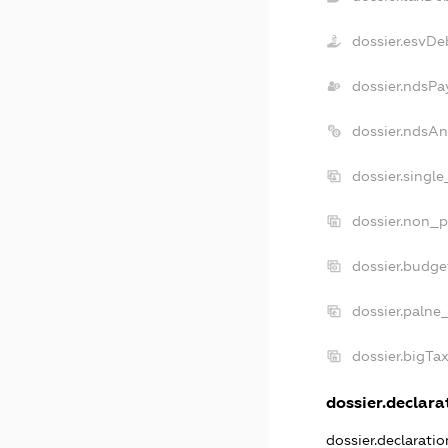
dossier.esvDe
dossier.ndsPa
dossier.ndsAn
dossier.singl
dossier.non_p
dossier.budge
dossier.palne
dossier.bigTa
dossier.declarat
dossier.declarati