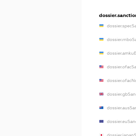
dossier.sanctio
dossier.specS
dossier.rnboS
dossier.amkuB
dossier.ofacS
dossier.ofac
dossier.gbSan
dossier.ausSa
dossier.euSan
dossier.japan