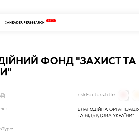
BETA
CAHEADER.PERSSEARCH
ДІЙНИЙ ФОНД "ЗАХИСТ ТА
И"
riskFactors.title
0
me:
БЛАГОДІЙНА ОРГАНІЗАЦІ
ТА ВІДБУДОВА УКРАЇНИ"
bType:
-