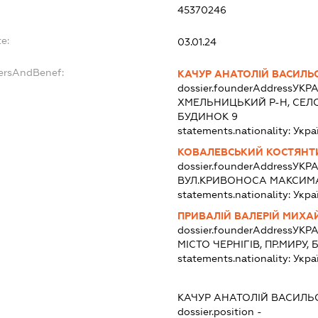
45370246
e:
03.01.24
dersAndBenef:
КАЧУР АНАТОЛІЙ ВАСИЛЬ
dossier.founderAddress
УКРА
ХМЕЛЬНИЦЬКИЙ Р-Н, СЕЛ
БУДИНОК 9
statements.nationality:
Укра
КОВАЛЕВСЬКИЙ КОСТЯН
dossier.founderAddress
УКРА
ВУЛ.КРИВОНОСА МАКСИМА,
statements.nationality:
Укра
ПРИВАЛІЙ ВАЛЕРІЙ МИХ
dossier.founderAddress
УКРА
МІСТО ЧЕРНІГІВ, ПР.МИРУ,
statements.nationality:
Укра
КАЧУР АНАТОЛІЙ ВАСИЛ
dossier.position -