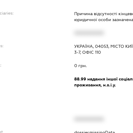
iaries:
Причина відсутності кінце
юридичної особи зазначена 
XXXXXXXXXX
s:
УКРАЇНА, 04053, МІСТО К
3-7, ОФІС 110
:
0 грн.
88.99
надання іншої соціал
проживання, н.в.і.у.
XXXXXXXXXX
bt
dossier.missingData