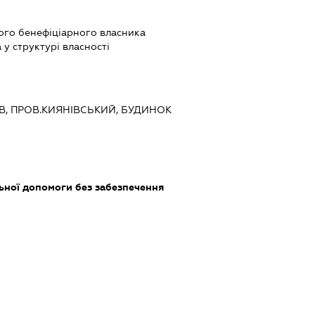
вого бенефіціарного власника
у структурі власності
ИЇВ, ПРОВ.КИЯНІВСЬКИЙ, БУДИНОК
ьної допомоги без забезпечення