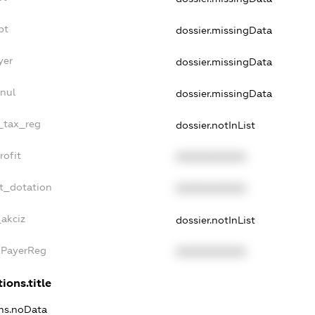
bt
dossier.missingData
yer
dossier.missingData
nul
dossier.missingData
e_tax_reg
dossier.notInList
rofit
XXXXXXXXXX
t_dotation
XXXXXXXXXX
_akciz
dossier.notInList
xPayerReg
XXXXXXXXXX
ions.title
ons.noData