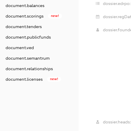
dossier.edrpo:
document.balances
document.scorings
new!
dossier.regDat
document.tenders
dossier.foun
document.publicfunds
document.ved
document.semantrum
document.relationships
document.licenses
new!
dossier.heads: