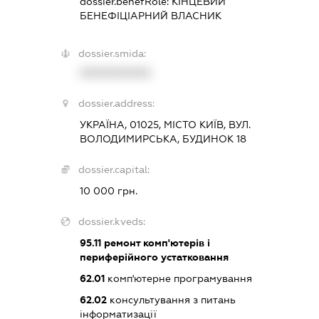
dossier.benefRole:
КІНЦЕВИЙ
БЕНЕФІЦІАРНИЙ ВЛАСНИК
dossier.smida:
XXXXXXXXXX
dossier.address:
УКРАЇНА, 01025, МІСТО КИЇВ, ВУЛ.
ВОЛОДИМИРСЬКА, БУДИНОК 18
dossier.capital:
10 000 грн.
dossier.kveds:
95.11
ремонт комп'ютерів і
периферійного устатковання
62.01
комп'ютерне програмування
62.02
консультування з питань
інформатизації