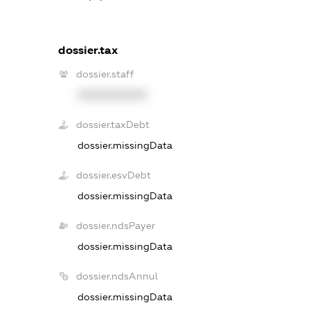
dossier.tax
dossier.staff
XXXXXXXXXX
dossier.taxDebt
dossier.missingData
dossier.esvDebt
dossier.missingData
dossier.ndsPayer
dossier.missingData
dossier.ndsAnnul
dossier.missingData