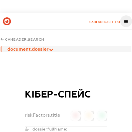
CAHEADER.GETTEST
CAHEADER.SEARCH
document.dossier
КІБЕР-СПЕЙС
riskFactors.title
0
0
0
dossier.fullName: