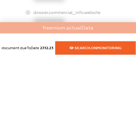
dossier.commercial_info.website
XXXXXXXXXX
freemium.actualData
dossier.commercial_info.activity
XXXXXXXXXX
document.dueToDate
27.12.23
SEARCH.ONMONITORING
freemium.exampleText_1
freemium.exampleText_2
freemium.anonymousPerSearch2
FREEMIUM.DETAILS
FREEMIUM.REGISTER