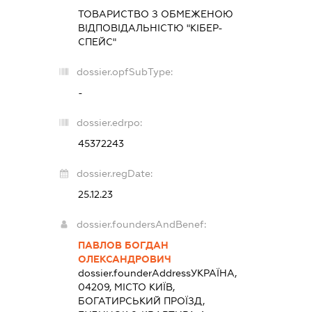
ТОВАРИСТВО З ОБМЕЖЕНОЮ
ВІДПОВІДАЛЬНІСТЮ "КІБЕР-
СПЕЙС"
dossier.opfSubType:
-
dossier.edrpo:
45372243
dossier.regDate:
25.12.23
dossier.foundersAndBenef:
ПАВЛОВ БОГДАН
ОЛЕКСАНДРОВИЧ
dossier.founderAddress
УКРАЇНА,
04209, МІСТО КИЇВ,
БОГАТИРСЬКИЙ ПРОЇЗД,