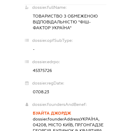
dossier.fullName:
ТОВАРИСТВО З ОБМЕЖЕНОЮ
ВІДПОВІДАЛЬНІСТЮ "ФІШ-
ФАКТОР УКРАЇНА"
dossier.opfSubType:
-
dossier.edrpo:
45375726
dossier.regDate:
07.08.23
dossier.foundersAndBenef:
БУАЙТА ДЖОРДЖ
dossier.founderAddress
УКРАЇНА,
04208, МІСТО КИЇВ, ПР.ГОНГАДЗЕ
ГЕОРГІЯ, БУДИНОК 9, КВАРТИРА