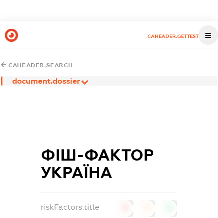
CAHEADER.GETTEST
CAHEADER.SEARCH
document.dossier
ФІШ-ФАКТОР
УКРАЇНА
riskFactors.title
0
0
0