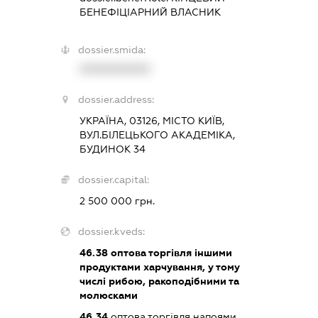
БЕНЕФІЦІАРНИЙ ВЛАСНИК
dossier.smida:
XXXXXXXXXX
dossier.address:
УКРАЇНА, 03126, МІСТО КИЇВ,
ВУЛ.БІЛЕЦЬКОГО АКАДЕМІКА,
БУДИНОК 34
dossier.capital:
2 500 000 грн.
dossier.kveds:
46.38
оптова торгівля іншими
продуктами харчування, у тому
числі рибою, ракоподібними та
молюсками
46.34
оптова торгівля напоями