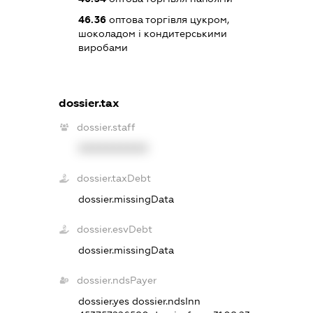
46.36
оптова торгівля цукром,
шоколадом і кондитерськими
виробами
dossier.tax
dossier.staff
XXXXXXXXXX
dossier.taxDebt
dossier.missingData
dossier.esvDebt
dossier.missingData
dossier.ndsPayer
dossier.yes
dossier.ndsInn