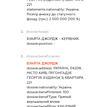
221
statements.nationality:
Україна
Розмір внеску до статутного
фонду (грн.):
2 500 000
(100 %)
dossier.heads:
БУАЙТА ДЖОРДЖ
-
КЕРІВНИК
dossier.position -
dossier.beneficiaries:
БУАЙТА ДЖОРДЖ
dossier.address:
УКРАЇНА, 04208,
МІСТО КИЇВ, ПР.ГОНГАДЗЕ
ГЕОРГІЯ, БУДИНОК 9, КВАРТИРА
221
dossier.nationality:
Україна
dossier.benefInterest:
100
dossier.benefType:
Прямий
вирішальний вплив
dossier.benefRole:
КІНЦЕВИЙ