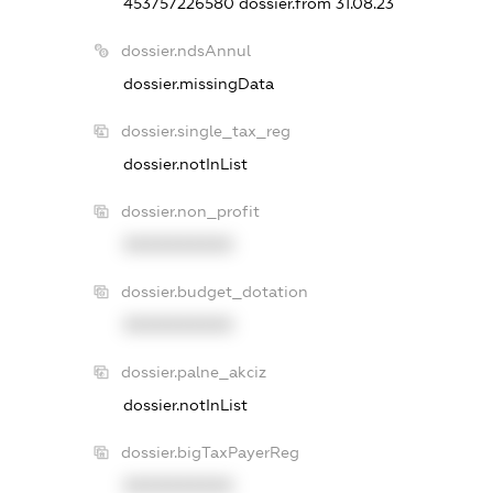
453757226580
dossier.from 31.08.23
dossier.ndsAnnul
dossier.missingData
dossier.single_tax_reg
dossier.notInList
dossier.non_profit
XXXXXXXXXX
dossier.budget_dotation
XXXXXXXXXX
dossier.palne_akciz
dossier.notInList
dossier.bigTaxPayerReg
XXXXXXXXXX