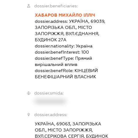
dossier.beneficiaries:
ХАБАРОВ МИХАЙЛО ІЛЛІЧ
dossier.address:
УКРАЇНА, 69039,
ЗАПОРІЗЬКА ОБЛ., МІСТО
ЗАПОРІЖЖЯ, ВУЛ.ЄДНАННЯ,
БУДИНОК 27А
dossier.nationality:
Україна
dossier.benefInterest:
100
dossier.benefType:
Прямий
вирішальний вплив
dossier.benefRole:
КІНЦЕВИЙ
БЕНЕФІЦІАРНИЙ ВЛАСНИК
dossier.smida:
XXXXXXXXXX
dossier.address:
УКРАЇНА, 69063, ЗАПОРІЗЬКА
ОБЛ., МІСТО ЗАПОРІЖЖЯ,
ВУЛ.СЕРІКОВА СЕРГІЯ, БУДИНОК