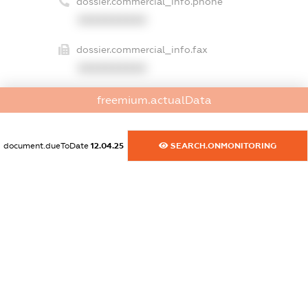
dossier.commercial_info.phone
XXXXXXXXXX
dossier.commercial_info.fax
XXXXXXXXXX
dossier.commercial_info.email
freemium.actualData
XXXXXXXXXX
dossier.commercial_info.website
document.dueToDate
12.04.25
SEARCH.ONMONITORING
XXXXXXXXXX
dossier.commercial_info.activity
XXXXXXXXXX
freemium.exampleText_1
freemium.exampleText_2
freemium.anonymousPerSearch2