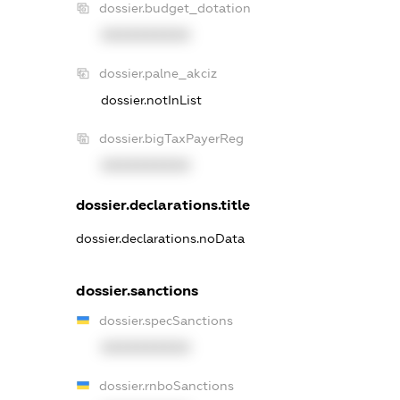
dossier.budget_dotation
XXXXXXXXXX
dossier.palne_akciz
dossier.notInList
dossier.bigTaxPayerReg
XXXXXXXXXX
dossier.declarations.title
dossier.declarations.noData
dossier.sanctions
dossier.specSanctions
XXXXXXXXXX
dossier.rnboSanctions