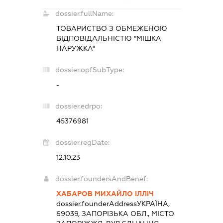
dossier.fullName:
ТОВАРИСТВО З ОБМЕЖЕНОЮ
ВІДПОВІДАЛЬНІСТЮ "МІШКА
НАРУЖКА"
dossier.opfSubType:
-
dossier.edrpo:
45376981
dossier.regDate:
12.10.23
dossier.foundersAndBenef:
ХАБАРОВ МИХАЙЛО ІЛЛІЧ
dossier.founderAddress
УКРАЇНА,
69039, ЗАПОРІЗЬКА ОБЛ., МІСТО