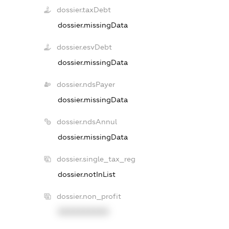
dossier.taxDebt
dossier.missingData
dossier.esvDebt
dossier.missingData
dossier.ndsPayer
dossier.missingData
dossier.ndsAnnul
dossier.missingData
dossier.single_tax_reg
dossier.notInList
dossier.non_profit
XXXXXXXXXX