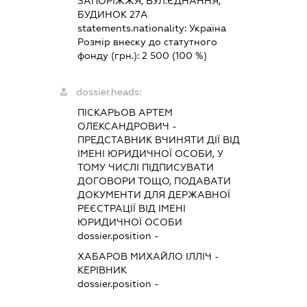
ЗАПОРІЖЖЯ, ВУЛ.ЄДНАННЯ,
БУДИНОК 27А
statements.nationality:
Україна
Розмір внеску до статутного
фонду (грн.):
2 500
(100 %)
dossier.heads:
ПІСКАРЬОВ АРТЕМ
ОЛЕКСАНДРОВИЧ
-
ПРЕДСТАВНИК
ВЧИНЯТИ ДІЇ ВІД
ІМЕНІ ЮРИДИЧНОЇ ОСОБИ, У
ТОМУ ЧИСЛІ ПІДПИСУВАТИ
ДОГОВОРИ ТОЩО, ПОДАВАТИ
ДОКУМЕНТИ ДЛЯ ДЕРЖАВНОЇ
РЕЄСТРАЦІЇ ВІД ІМЕНІ
ЮРИДИЧНОЇ ОСОБИ
dossier.position -
ХАБАРОВ МИХАЙЛО ІЛЛІЧ
-
КЕРІВНИК
dossier.position -