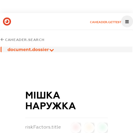
CAHEADER.GETTEST
CAHEADER.SEARCH
document.dossier
МІШКА
НАРУЖКА
riskFactors.title
0
0
0