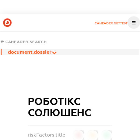
CAHEADER.GETTEST
CAHEADER.SEARCH
document.dossier
РОБОТІКС
СОЛЮШЕНС
riskFactors.title
0
0
0