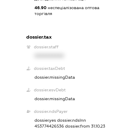
46.90
неспеціалізована оптова
торгівля
dossier.tax
dossier.staff
XXXXXXXXXX
dossier.taxDebt
dossier.missingData
dossier.esvDebt
dossier.missingData
dossier.ndsPayer
dossier.yes
dossier.ndsInn
453774426536
dossier.from 31.10.23