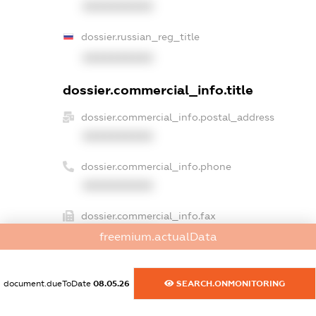
XXXXXXXXXX
dossier.russian_reg_title
XXXXXXXXXX
dossier.commercial_info.title
dossier.commercial_info.postal_address
XXXXXXXXXX
dossier.commercial_info.phone
XXXXXXXXXX
dossier.commercial_info.fax
XXXXXXXXXX
freemium.actualData
dossier.commercial_info.email
XXXXXXXXXX
document.dueToDate
08.05.26
SEARCH.ONMONITORING
dossier.commercial_info.website