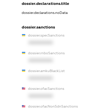
dossier.declarations.title
dossier.declarations.noData
dossier.sanctions
dossier.specSanctions
XXXXXXXXXX
dossier.rnboSanctions
XXXXXXXXXX
dossier.amkuBlackList
XXXXXXXXXX
dossier.ofacSanctions
XXXXXXXXXX
dossier.ofacNonSdnSanctions