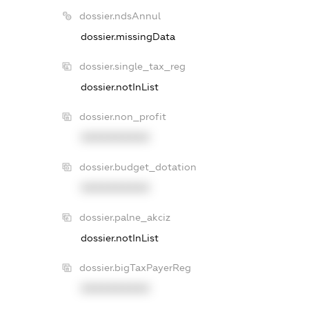
dossier.ndsAnnul
dossier.missingData
dossier.single_tax_reg
dossier.notInList
dossier.non_profit
XXXXXXXXXX
dossier.budget_dotation
XXXXXXXXXX
dossier.palne_akciz
dossier.notInList
dossier.bigTaxPayerReg
XXXXXXXXXX