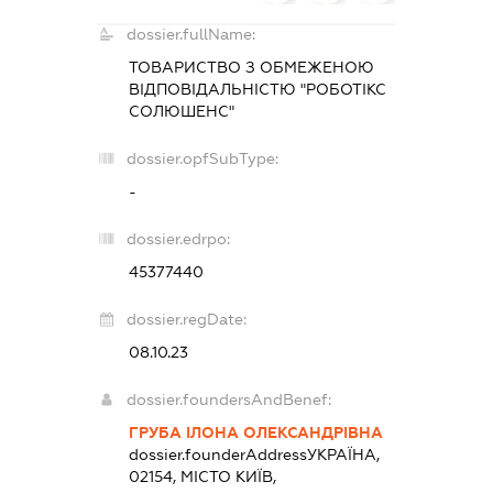
dossier.fullName:
ТОВАРИСТВО З ОБМЕЖЕНОЮ
ВІДПОВІДАЛЬНІСТЮ "РОБОТІКС
СОЛЮШЕНС"
dossier.opfSubType:
-
dossier.edrpo:
45377440
dossier.regDate:
08.10.23
dossier.foundersAndBenef:
ГРУБА ІЛОНА ОЛЕКСАНДРІВНА
dossier.founderAddress
УКРАЇНА,
02154, МІСТО КИЇВ,