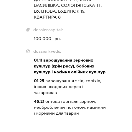
ВАСИЛІВКА, СОЛОНЯНСЬКА ТГ,
ВУЛ.НОВА, БУДИНОК 19,
КВАРТИРА 8
dossier.capital:
100 000 грн.
dossier.kveds:
01.11
вирощування зернових
культур (крім рису), бобових
культур і насіння олійних культур
01.25
вирощування ягід, горіхів,
інших плодових дерев і
чагарників
46.21
оптова торгівля зерном,
необробленим тютюном, насінням
і кормами для тварин