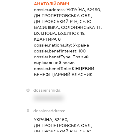
АНАТОЛІЙОВИЧ
dossier.address:
УКРАЇНА, 52460,
ДНІПРОПЕТРОВСЬКА ОБЛ.,
ДНІПРОВСЬКИЙ Р-Н, СЕЛО
ВАСИЛІВКА, СОЛОНЯНСЬКА ТГ,
ВУЛ.НОВА, БУДИНОК 19,
КВАРТИРА 8
dossier.nationality:
Україна
dossier.benefInterest:
100
dossier.benefType:
Прямий
вирішальний вплив
dossier.benefRole:
КІНЦЕВИЙ
БЕНЕФІЦІАРНИЙ ВЛАСНИК
dossier.smida:
XXXXXXXXXX
dossier.address:
УКРАЇНА, 52460,
ДНІПРОПЕТРОВСЬКА ОБЛ.,
ДНІПРОВСЬКИЙ Р-Н, СЕЛО