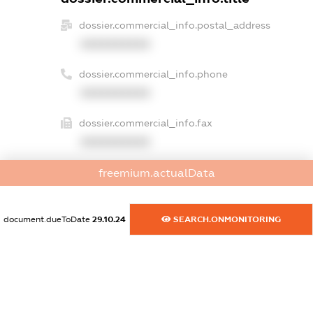
dossier.commercial_info.postal_address
XXXXXXXXXX
dossier.commercial_info.phone
XXXXXXXXXX
dossier.commercial_info.fax
XXXXXXXXXX
dossier.commercial_info.email
freemium.actualData
XXXXXXXXXX
document.dueToDate
29.10.24
SEARCH.ONMONITORING
dossier.commercial_info.website
XXXXXXXXXX
dossier.commercial_info.activity
XXXXXXXXXX