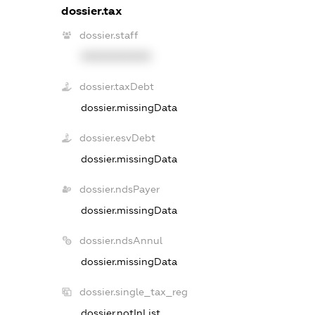
dossier.tax
dossier.staff
XXXXXXXXXX
dossier.taxDebt
dossier.missingData
dossier.esvDebt
dossier.missingData
dossier.ndsPayer
dossier.missingData
dossier.ndsAnnul
dossier.missingData
dossier.single_tax_reg
dossier.notInList