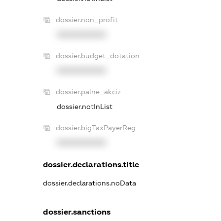
dossier.non_profit
XXXXXXXXXX
dossier.budget_dotation
XXXXXXXXXX
dossier.palne_akciz
dossier.notInList
dossier.bigTaxPayerReg
XXXXXXXXXX
dossier.declarations.title
dossier.declarations.noData
dossier.sanctions