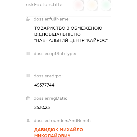
riskFactors.title
0
0
0
dossier.fullName:
ТОВАРИСТВО З ОБМЕЖЕНОЮ
ВІДПОВІДАЛЬНІСТЮ
"НАВЧАЛЬНИЙ ЦЕНТР "КАЙРОС"
dossier.opfSubType:
-
dossier.edrpo:
45377744
dossier.regDate:
25.10.23
dossier.foundersAndBenef:
ДАВИДЮК МИХАЙЛО
МИКОЛАЙОВИЧ