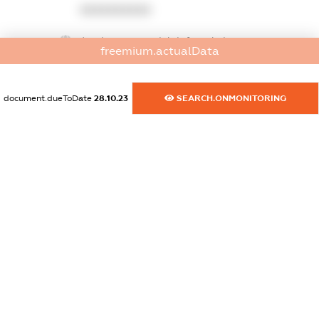
XXXXXXXXXX
dossier.commercial_info.website
freemium.actualData
XXXXXXXXXX
dossier.commercial_info.activity
document.dueToDate
28.10.23
SEARCH.ONMONITORING
XXXXXXXXXX
freemium.exampleText_1
freemium.exampleText_2
freemium.anonymousPerSearch2
FREEMIUM.DETAILS
FREEMIUM.REGISTER