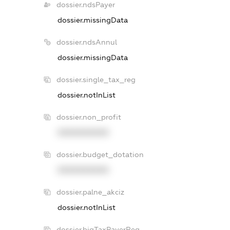
dossier.ndsPayer
dossier.missingData
dossier.ndsAnnul
dossier.missingData
dossier.single_tax_reg
dossier.notInList
dossier.non_profit
XXXXXXXXXX
dossier.budget_dotation
XXXXXXXXXX
dossier.palne_akciz
dossier.notInList
dossier.bigTaxPayerReg