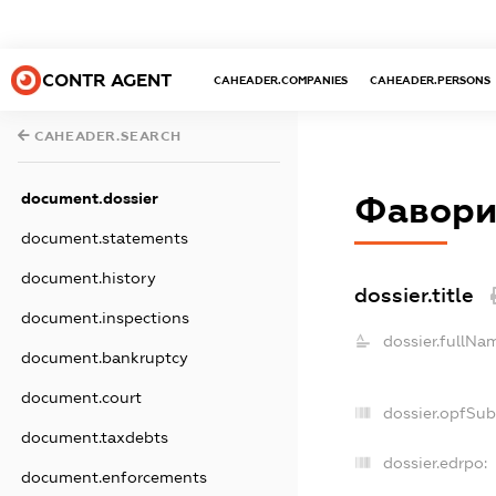
CONTR AGENT
CAHEADER.COMPANIES
CAHEADER.PERSONS
CAHEADER.SEARCH
document.dossier
Фавори
document.statements
document.history
dossier.title
document.inspections
dossier.fullNa
document.bankruptcy
document.court
dossier.opfSub
document.taxdebts
dossier.edrpo:
document.enforcements