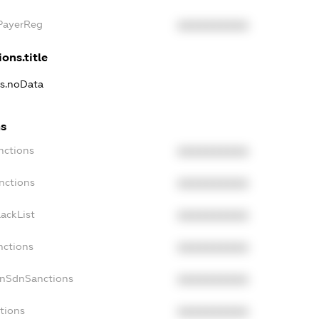
xPayerReg
XXXXXXXXXX
ons.title
ns.noData
ns
nctions
XXXXXXXXXX
nctions
XXXXXXXXXX
ackList
XXXXXXXXXX
nctions
XXXXXXXXXX
onSdnSanctions
XXXXXXXXXX
tions
XXXXXXXXXX