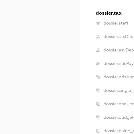
dossier.tax
dossier.staff
dossier.taxDeb
dossier.esvDeb
dossier.ndsPay
dossier.ndsAn
dossier.single
dossier.non_pr
dossier.budge
dossier.palne_