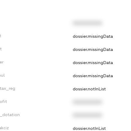
XXXXXXXXXX
t
dossier.missingData
t
dossier.missingData
er
dossier.missingData
nul
dossier.missingData
_tax_reg
dossier.notInList
ofit
XXXXXXXXXX
t_dotation
XXXXXXXXXX
akciz
dossier.notInList