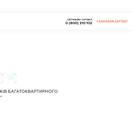
caHeader.contact
CAHEADER.GETTEST
0 (800) 210 102
0
КІВ БАГАТОКВАРТИРНОГО
"