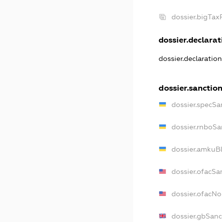
dossier.bigTa
dossier.declarati
dossier.declaratio
dossier.sanctio
dossier.specSa
dossier.rnboSa
dossier.amkuBl
dossier.ofacSa
dossier.ofacN
dossier.gbSanc