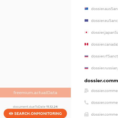
dossier.ausSan
dossier.euSanc
dossier.japanS
dossier.canada
dossier.rfSanc
dossier.russian
dossier.comme
dossier.commer
freemium.actualData
dossier.comme
document.dueToDate
11.12.24
SEARCH.ONMONITORING
dossier.commer