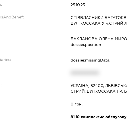
:
25.10.23
ersAndBenef:
СПІВВЛАСНИКИ БАГАТОКВА
ВУЛ. КОССАКА У м.СТРИЙ 
БАКЛАНОВА ОЛЕНА МИРО
dossier.position -
iaries:
dossier.missingData
XXXXXXXXXX
:
УКРАЇНА, 82400, ЛЬВІВСЬК
СТРИЙ, ВУЛ.КОССАКА ГР.,
0 грн.
81.10
комплексне обслуговув