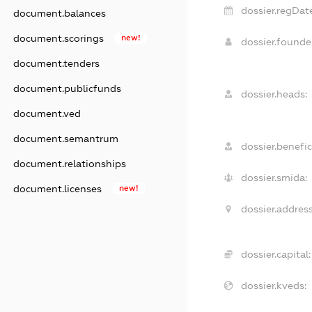
dossier.regDate
document.balances
document.scorings
new!
dossier.found
document.tenders
document.publicfunds
dossier.heads:
document.ved
document.semantrum
dossier.benefic
document.relationships
dossier.smida:
document.licenses
new!
dossier.address
dossier.capital:
dossier.kveds: