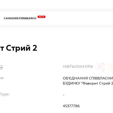
BETA
CAHEADER.PERSSEARCH
т Стрий 2
riskFactors.title
0
0
me:
ОБ'ЄДНАННЯ СПІВВЛАСНИ
БУДИНКУ "Фаворит Стрий 2
Type:
-
45377786