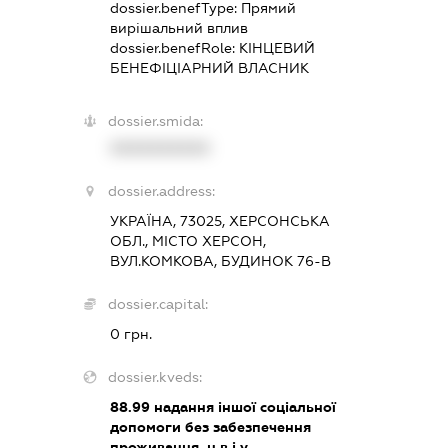
dossier.benefType:
Прямий
вирішальний вплив
dossier.benefRole:
КІНЦЕВИЙ
БЕНЕФІЦІАРНИЙ ВЛАСНИК
dossier.smida:
XXXXXXXXXX
dossier.address:
УКРАЇНА, 73025, ХЕРСОНСЬКА
ОБЛ., МІСТО ХЕРСОН,
ВУЛ.КОМКОВА, БУДИНОК 76-В
dossier.capital:
0 грн.
dossier.kveds:
88.99
надання іншої соціальної
допомоги без забезпечення
проживання, н.в.і.у.