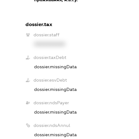
dossier.tax
dossier.staff
XXXXXXXXXX
dossier.taxDebt
dossier.missingData
dossier.esvDebt
dossier.missingData
dossier.ndsPayer
dossier.missingData
dossier.ndsAnnul
dossier.missingData