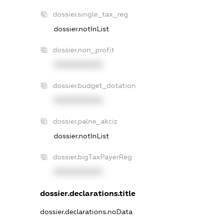
dossier.single_tax_reg
dossier.notInList
dossier.non_profit
XXXXXXXXXX
dossier.budget_dotation
XXXXXXXXXX
dossier.palne_akciz
dossier.notInList
dossier.bigTaxPayerReg
XXXXXXXXXX
dossier.declarations.title
dossier.declarations.noData