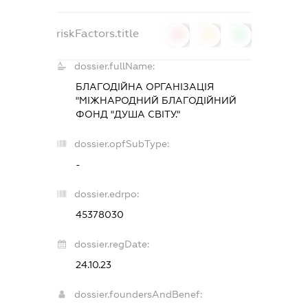
riskFactors.title
0
0
0
dossier.fullName:
БЛАГОДІЙНА ОРГАНІЗАЦІЯ
"МІЖНАРОДНИЙ БЛАГОДІЙНИЙ
ФОНД "ДУША СВІТУ."
dossier.opfSubType:
-
dossier.edrpo:
45378030
dossier.regDate:
24.10.23
dossier.foundersAndBenef: