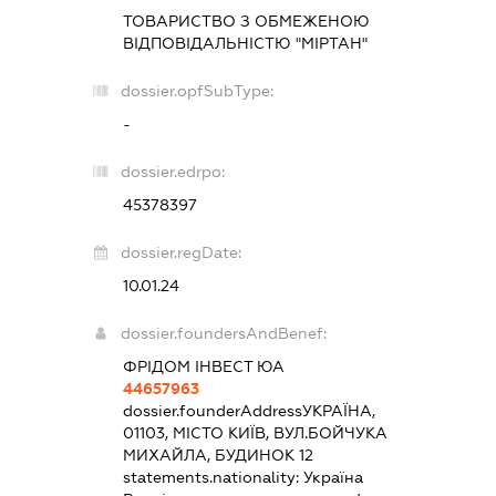
ТОВАРИСТВО З ОБМЕЖЕНОЮ
ВІДПОВІДАЛЬНІСТЮ "МІРТАН"
dossier.opfSubType:
-
dossier.edrpo:
45378397
dossier.regDate:
10.01.24
dossier.foundersAndBenef:
ФРІДОМ ІНВЕСТ ЮА
44657963
dossier.founderAddress
УКРАЇНА,
01103, МІСТО КИЇВ, ВУЛ.БОЙЧУКА
МИХАЙЛА, БУДИНОК 12
statements.nationality:
Україна