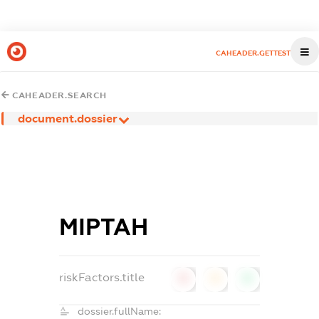
CAHEADER.GETTEST
CAHEADER.SEARCH
document.dossier
МІРТАН
riskFactors.title
0
0
0
dossier.fullName: