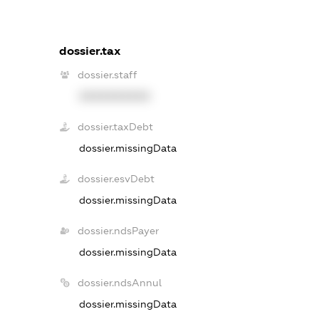
dossier.tax
dossier.staff
XXXXXXXXXX
dossier.taxDebt
dossier.missingData
dossier.esvDebt
dossier.missingData
dossier.ndsPayer
dossier.missingData
dossier.ndsAnnul
dossier.missingData