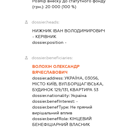
Розмір внеску до статутного фонду
(грн.):
20 000
(100 %)
dossier.heads:
НИЖНИК ІВАН ВОЛОДИМИРОВИЧ
-
КЕРІВНИК
dossier.position -
dossier.beneficiaries:
ВОЛОХІН ОЛЕКСАНДР
ВЯЧЕСЛАВОВИЧ
dossier.address:
УКРАЇНА, 03056,
МІСТО КИЇВ, ВУЛ.БОРЩАГІВСЬКА,
БУДИНОК 129/131, КВАРТИРА 53
dossier.nationality:
Україна
dossier.benefInterest:
-
dossier.benefType:
Не прямий
вирішальний вплив
dossier.benefRole:
КІНЦЕВИЙ
БЕНЕФІЦІАРНИЙ ВЛАСНИК