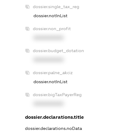
dossier.single_tax_reg
dossier.notInList
dossier.non_profit
XXXXXXXXXX
dossier.budget_dotation
XXXXXXXXXX
dossier.palne_akciz
dossier.notInList
dossier.bigTaxPayerReg
XXXXXXXXXX
dossier.declarations.title
dossier.declarations.noData