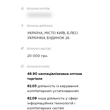
dossier.smida:
XXXXXXXXXX
dossier.address:
УКРАЇНА, МІСТО КИЇВ, Б.ЛЕСІ
УКРАЇНКИ, БУДИНОК 26
dossier.capital:
20 000 грн.
dossier.kveds:
46.90
неспеціалізована оптова
торгівля
62.03
діяльність із керування
комп'ютерним устаткованням
62.09
інша діяльність у сфері
інформаційних технологій і
комп'ютерних систем