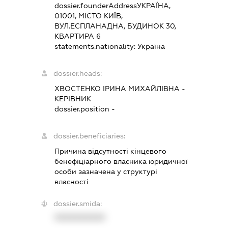
dossier.founderAddress
УКРАЇНА,
01001, МІСТО КИЇВ,
ВУЛ.ЕСПЛАНАДНА, БУДИНОК 30,
КВАРТИРА 6
statements.nationality:
Україна
dossier.heads:
ХВОСТЕНКО ІРИНА МИХАЙЛІВНА
-
КЕРІВНИК
dossier.position -
dossier.beneficiaries:
Причина відсутності кінцевого
бенефіціарного власника юридичної
особи зазначена у структурі
власності
dossier.smida:
XXXXXXXXXX