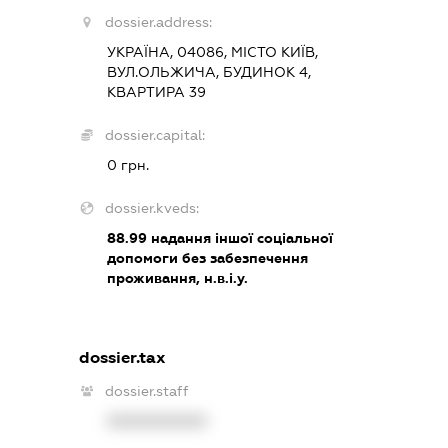
dossier.address:
УКРАЇНА, 04086, МІСТО КИЇВ,
ВУЛ.ОЛЬЖИЧА, БУДИНОК 4,
КВАРТИРА 39
dossier.capital:
0 грн.
dossier.kveds:
88.99
надання іншої соціальної
допомоги без забезпечення
проживання, н.в.і.у.
dossier.tax
dossier.staff
XXXXXXXXXX