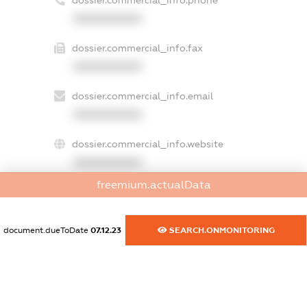
XXXXXXXXXX
dossier.commercial_info.fax
XXXXXXXXXX
dossier.commercial_info.email
XXXXXXXXXX
dossier.commercial_info.website
XXXXXXXXXX
freemium.actualData
dossier.commercial_info.activity
XXXXXXXXXX
document.dueToDate
07.12.23
SEARCH.ONMONITORING
freemium.exampleText_1
freemium.exampleText_2
freemium.anonymousPerSearch2