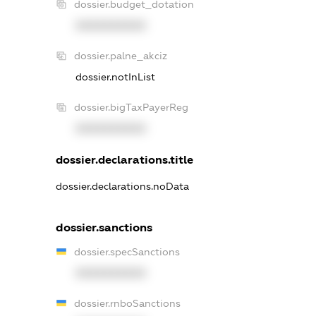
dossier.budget_dotation
XXXXXXXXXX
dossier.palne_akciz
dossier.notInList
dossier.bigTaxPayerReg
XXXXXXXXXX
dossier.declarations.title
dossier.declarations.noData
dossier.sanctions
dossier.specSanctions
XXXXXXXXXX
dossier.rnboSanctions