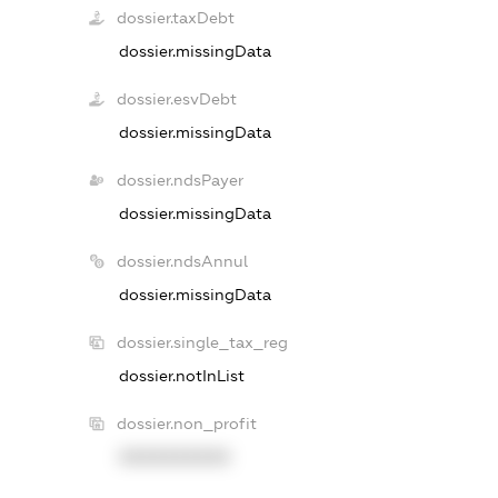
dossier.taxDebt
dossier.missingData
dossier.esvDebt
dossier.missingData
dossier.ndsPayer
dossier.missingData
dossier.ndsAnnul
dossier.missingData
dossier.single_tax_reg
dossier.notInList
dossier.non_profit
XXXXXXXXXX