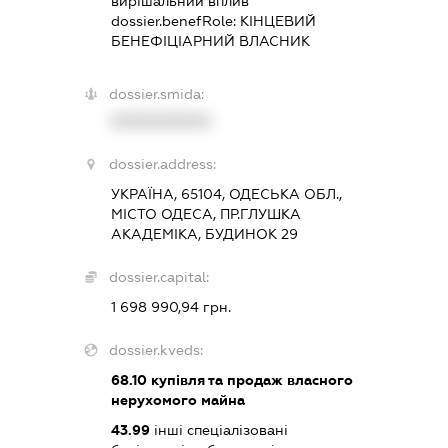
вирішальний вплив
dossier.benefRole:
КІНЦЕВИЙ
БЕНЕФІЦІАРНИЙ ВЛАСНИК
dossier.smida:
XXXXXXXXXX
dossier.address:
УКРАЇНА, 65104, ОДЕСЬКА ОБЛ.,
МІСТО ОДЕСА, ПР.ГЛУШКА
АКАДЕМІКА, БУДИНОК 29
dossier.capital:
1 698 990,94 грн.
dossier.kveds:
68.10
купівля та продаж власного
нерухомого майна
43.99
інші спеціалізовані