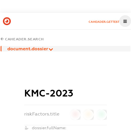
CAHEADER.GETTEST
CAHEADER.SEARCH
document.dossier
КМС-2023
riskFactors.title
0
0
0
dossier.fullName: