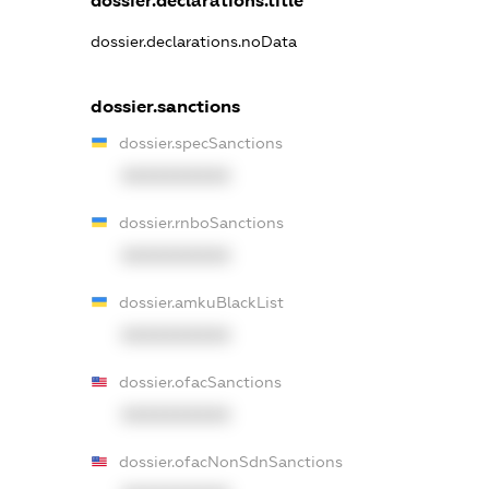
dossier.declarations.title
dossier.declarations.noData
dossier.sanctions
dossier.specSanctions
XXXXXXXXXX
dossier.rnboSanctions
XXXXXXXXXX
dossier.amkuBlackList
XXXXXXXXXX
dossier.ofacSanctions
XXXXXXXXXX
dossier.ofacNonSdnSanctions