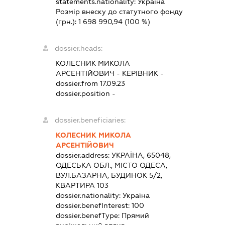
statements.nationality:
Україна
Розмір внеску до статутного фонду
(грн.):
1 698 990,94
(100 %)
dossier.heads:
КОЛЕСНИК МИКОЛА
АРСЕНТІЙОВИЧ
-
КЕРІВНИК
-
dossier.from 17.09.23
dossier.position -
dossier.beneficiaries:
КОЛЕСНИК МИКОЛА
АРСЕНТІЙОВИЧ
dossier.address:
УКРАЇНА, 65048,
ОДЕСЬКА ОБЛ., МІСТО ОДЕСА,
ВУЛ.БАЗАРНА, БУДИНОК 5/2,
КВАРТИРА 103
dossier.nationality:
Україна
dossier.benefInterest:
100
dossier.benefType:
Прямий