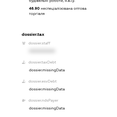
будівельні роботи, н.в.і.у.
46.90
неспеціалізована оптова
торгівля
dossier.tax
dossier.staff
XXXXXXXXXX
dossier.taxDebt
dossier.missingData
dossier.esvDebt
dossier.missingData
dossier.ndsPayer
dossier.missingData