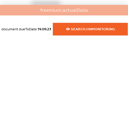
XXXXXXXXXX
freemium.actualData
dossier.commercial_info.activity
XXXXXXXXXX
document.dueToDate
19.09.23
SEARCH.ONMONITORING
freemium.exampleText_1
freemium.exampleText_2
freemium.anonymousPerSearch2
FREEMIUM.DETAILS
FREEMIUM.REGISTER