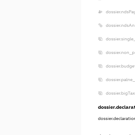
dossier.ndsPa
dossier.ndsAn
dossier.singl
dossier.non_p
dossier.budge
dossier.palne_
dossier.bigTa
dossier.declarat
dossier.declarati