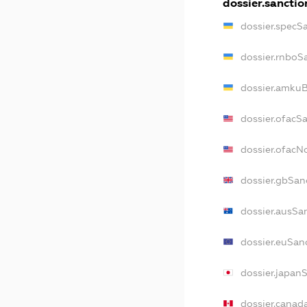
dossier.sanctio
dossier.specS
dossier.rnboS
dossier.amkuB
dossier.ofacS
dossier.ofac
dossier.gbSan
dossier.ausSa
dossier.euSan
dossier.japan
dossier.canad