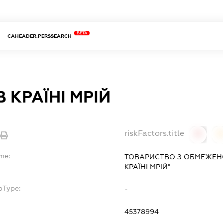
BETA
CAHEADER.PERSSEARCH
В КРАЇНІ МРІЙ
riskFactors.title
0
0
me:
ТОВАРИСТВО З ОБМЕЖЕНО
КРАЇНІ МРІЙ"
bType:
-
45378994