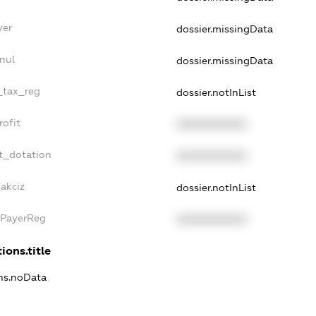
yer
dossier.missingData
nul
dossier.missingData
e_tax_reg
dossier.notInList
rofit
XXXXXXXXXX
t_dotation
XXXXXXXXXX
akciz
dossier.notInList
xPayerReg
XXXXXXXXXX
ions.title
ons.noData