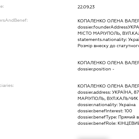
e:
22.09.23
ersAndBenef:
КОПАЛЕНКО ОЛЕНА ВАЛЕР
dossier.founderAddress
УКРА
МІСТО МАРІУПОЛЬ, ВУЛ.КА
statements.nationality:
Укра
Розмір внеску до статутног
КОПАЛЕНКО ОЛЕНА ВАЛЕР
dossier.position -
iaries:
КОПАЛЕНКО ОЛЕНА ВАЛЕР
dossier.address:
УКРАЇНА, 8
МАРІУПОЛЬ, ВУЛ.КАЛЬЧИК
dossier.nationality:
Україна
dossier.benefInterest:
100
dossier.benefType:
Прямий в
dossier.benefRole:
КІНЦЕВИ