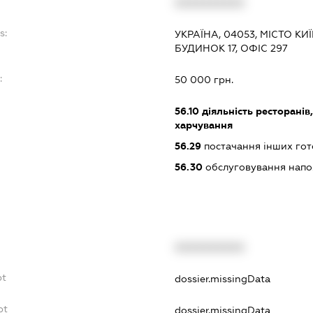
XXXXXXXXXX
s:
УКРАЇНА, 04053, МІСТО К
БУДИНОК 17, ОФІС 297
:
50 000 грн.
56.10
діяльність ресторанів
харчування
56.29
постачання інших гот
56.30
обслуговування нап
XXXXXXXXXX
bt
dossier.missingData
bt
dossier.missingData