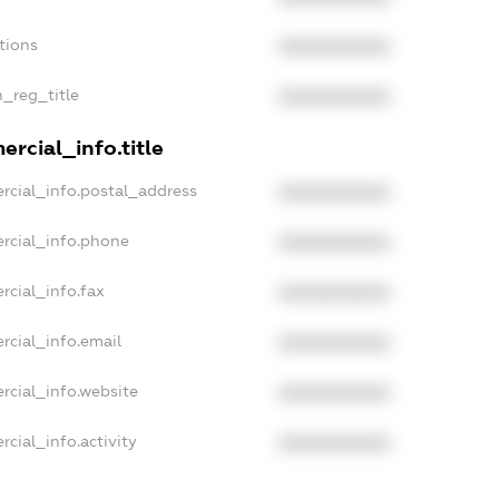
tions
XXXXXXXXXX
n_reg_title
XXXXXXXXXX
rcial_info.title
rcial_info.postal_address
XXXXXXXXXX
rcial_info.phone
XXXXXXXXXX
rcial_info.fax
XXXXXXXXXX
rcial_info.email
XXXXXXXXXX
rcial_info.website
XXXXXXXXXX
cial_info.activity
XXXXXXXXXX