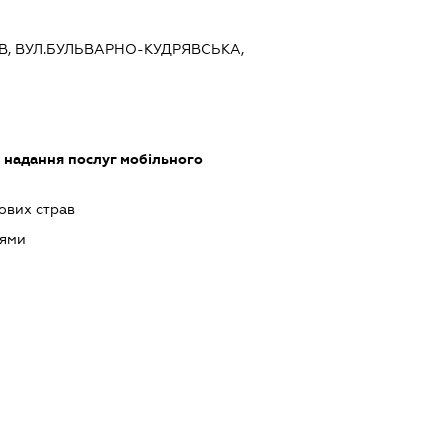
ИЇВ, ВУЛ.БУЛЬВАРНО-КУДРЯВСЬКА,
, надання послуг мобільного
ових страв
оями