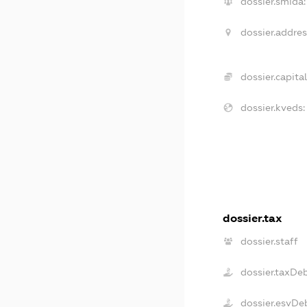
dossier.smida:
dossier.addres
dossier.capital
dossier.kveds:
dossier.tax
dossier.staff
dossier.taxDe
dossier.esvDe