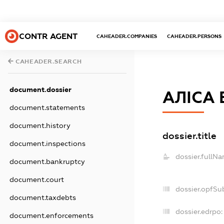
CONTR AGENT
CAHEADER.COMPANIES
CAHEADER.PERSONS
CAHEADER.SEARCH
document.dossier
АЛІСА 
document.statements
document.history
dossier.title
document.inspections
dossier.fullNa
document.bankruptcy
document.court
dossier.opfSu
document.taxdebts
dossier.edrpo:
document.enforcements