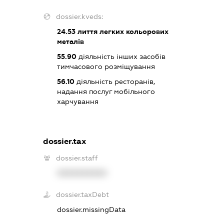
dossier.kveds:
24.53
лиття легких кольорових
металів
55.90
діяльність інших засобів
тимчасового розміщування
56.10
діяльність ресторанів,
надання послуг мобільного
харчування
dossier.tax
dossier.staff
XXXXXXXXXX
dossier.taxDebt
dossier.missingData