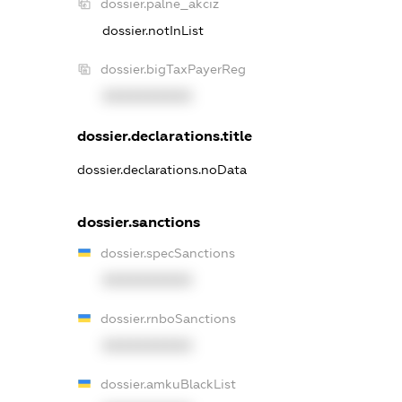
dossier.palne_akciz
dossier.notInList
dossier.bigTaxPayerReg
XXXXXXXXXX
dossier.declarations.title
dossier.declarations.noData
dossier.sanctions
dossier.specSanctions
XXXXXXXXXX
dossier.rnboSanctions
XXXXXXXXXX
dossier.amkuBlackList