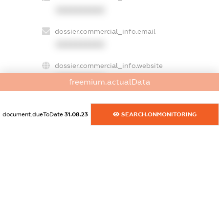
XXXXXXXXXX
dossier.commercial_info.email
XXXXXXXXXX
dossier.commercial_info.website
XXXXXXXXXX
freemium.actualData
dossier.commercial_info.activity
XXXXXXXXXX
document.dueToDate
31.08.23
SEARCH.ONMONITORING
freemium.exampleText_1
freemium.exampleText_2
freemium.anonymousPerSearch2
FREEMIUM.DETAILS
FREEMIUM.REGISTER