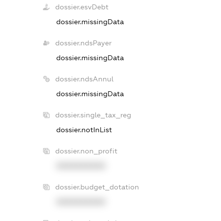
dossier.esvDebt
dossier.missingData
dossier.ndsPayer
dossier.missingData
dossier.ndsAnnul
dossier.missingData
dossier.single_tax_reg
dossier.notInList
dossier.non_profit
XXXXXXXXXX
dossier.budget_dotation
XXXXXXXXXX