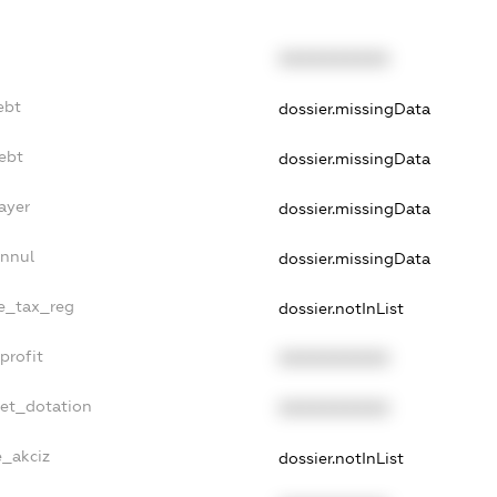
XXXXXXXXXX
ebt
dossier.missingData
ebt
dossier.missingData
ayer
dossier.missingData
Annul
dossier.missingData
le_tax_reg
dossier.notInList
profit
XXXXXXXXXX
get_dotation
XXXXXXXXXX
e_akciz
dossier.notInList