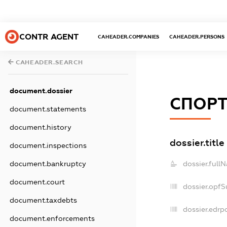
CONTR AGENT
CAHEADER.COMPANIES
CAHEADER.PERSONS
CAHEADER.SEARCH
document.dossier
СПОРТ
document.statements
document.history
dossier.title
document.inspections
dossier.full
document.bankruptcy
document.court
dossier.opfS
document.taxdebts
dossier.edrp
document.enforcements