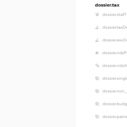
dossier.tax
dossier.staff
dossier.taxD
dossier.esvD
dossier.ndsP
dossier.nds
dossier.sing
dossier.non_
dossier.bud
dossier.paln