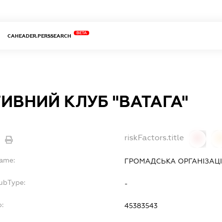
BETA
CAHEADER.PERSSEARCH
ИВНИЙ КЛУБ "ВАТАГА"
riskFactors.title
0
Name:
ГРОМАДСЬКА ОРГАНІЗАЦІ
ubType:
-
o:
45383543