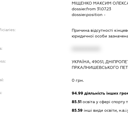
МІЩЕНКО МАКСИМ ОЛЕК
dossier.from 31.07.23
dossier.position -
iciaries:
Причина відсутності кінце
юридичної особи зазначена 
a:
XXXXXXXXXX
ss:
УКРАЇНА, 49051, ДНІПРОП
ПР.КАЛНИШЕВСЬКОГО ПЕТ
al:
0 грн.
s:
94.99
діяльність інших гром
85.51
освіта у сфері спорту 
85.59
інші види освіти, н.в.і.