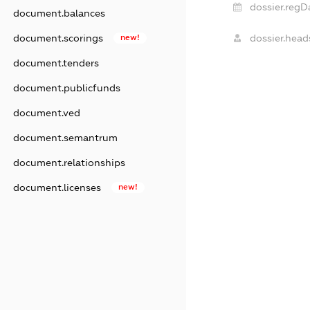
dossier.regD
document.balances
dossier.head
document.scorings
new!
document.tenders
document.publicfunds
document.ved
document.semantrum
document.relationships
document.licenses
new!