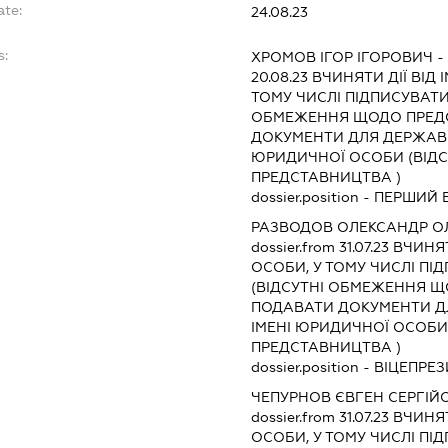
ate:
24.08.23
s:
ХРОМОВ ІГОР ІГОРОВИЧ
-
20.08.23
ВЧИНЯТИ ДІЇ ВІД 
ТОМУ ЧИСЛІ ПІДПИСУВАТ
ОБМЕЖЕННЯ ЩОДО ПРЕДС
ДОКУМЕНТИ ДЛЯ ДЕРЖАВНО
ЮРИДИЧНОЇ ОСОБИ (ВІД
ПРЕДСТАВНИЦТВА )
dossier.position - ПЕРШИ
РАЗВОДОВ ОЛЕКСАНДР О
dossier.from 31.07.23
ВЧИНЯТ
ОСОБИ, У ТОМУ ЧИСЛІ П
(ВІДСУТНІ ОБМЕЖЕННЯ Щ
ПОДАВАТИ ДОКУМЕНТИ ДЛ
ІМЕНІ ЮРИДИЧНОЇ ОСОБИ
ПРЕДСТАВНИЦТВА )
dossier.position - ВІЦЕПР
ЧЕПУРНОВ ЄВГЕН СЕРГІЙ
dossier.from 31.07.23
ВЧИНЯТ
ОСОБИ, У ТОМУ ЧИСЛІ П