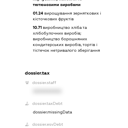
тютюновими виробами
01.24
вирощування зерняткових і
кісточкових фруктів
10.71
виробництво хліба та
хлібобулочних виробів;
виробництво борошняних
кондитерських виробів, тортів і
тістечок нетривалого зберігання
dossier.tax
dossier.staff
XXXXXXXXXX
dossier.taxDebt
dossier.missingData
dossier.esvDebt