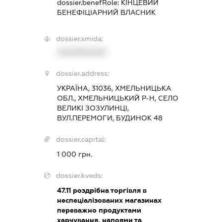
dossier.benefRole:
КІНЦЕВИЙ
БЕНЕФІЦІАРНИЙ ВЛАСНИК
dossier.smida:
XXXXXXXXXX
dossier.address:
УКРАЇНА, 31036, ХМЕЛЬНИЦЬКА
ОБЛ., ХМЕЛЬНИЦЬКИЙ Р-Н, СЕЛО
ВЕЛИКІ ЗОЗУЛИНЦІ,
ВУЛ.ПЕРЕМОГИ, БУДИНОК 48
dossier.capital:
1 000 грн.
dossier.kveds:
47.11
роздрібна торгівля в
неспеціалізованих магазинах
переважно продуктами
харчування, напоями та