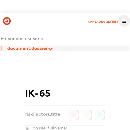
CAHEADER.GETTEST
CAHEADER.SEARCH
document.dossier
ІК-65
riskFactors.title
0
0
0
dossier.fullName: