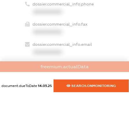
dossier.commercial_info.phone
XXXXXXXXXX
dossier.commercial_info.fax
XXXXXXXXXX
dossier.commercial_info.email
XXXXXXXXXX
dossier.commercial_info.website
freemium.actualData
XXXXXXXXXX
dossier.commercial_info.activity
document.dueToDate
14.03.25
SEARCH.ONMONITORING
XXXXXXXXXX
freemium.exampleText_1
freemium.exampleText_2
freemium.anonymousPerSearch2