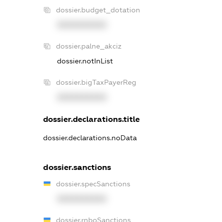
dossier.budget_dotation
XXXXXXXXXX
dossier.palne_akciz
dossier.notInList
dossier.bigTaxPayerReg
XXXXXXXXXX
dossier.declarations.title
dossier.declarations.noData
dossier.sanctions
dossier.specSanctions
XXXXXXXXXX
dossier.rnboSanctions