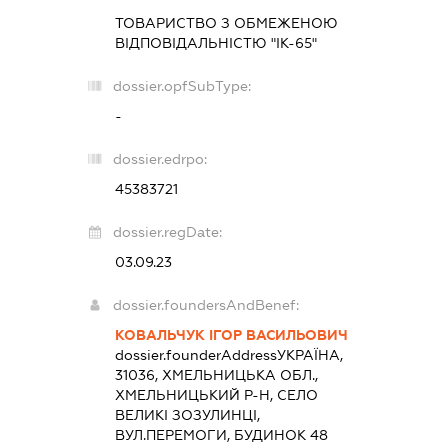
ТОВАРИСТВО З ОБМЕЖЕНОЮ
ВІДПОВІДАЛЬНІСТЮ "ІК-65"
dossier.opfSubType:
-
dossier.edrpo:
45383721
dossier.regDate:
03.09.23
dossier.foundersAndBenef:
КОВАЛЬЧУК ІГОР ВАСИЛЬОВИЧ
dossier.founderAddress
УКРАЇНА,
31036, ХМЕЛЬНИЦЬКА ОБЛ.,
ХМЕЛЬНИЦЬКИЙ Р-Н, СЕЛО
ВЕЛИКІ ЗОЗУЛИНЦІ,
ВУЛ.ПЕРЕМОГИ, БУДИНОК 48