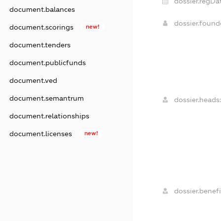
dossier.regDa
document.balances
dossier.foun
document.scorings
new!
document.tenders
document.publicfunds
document.ved
document.semantrum
dossier.heads
document.relationships
document.licenses
new!
dossier.benefi