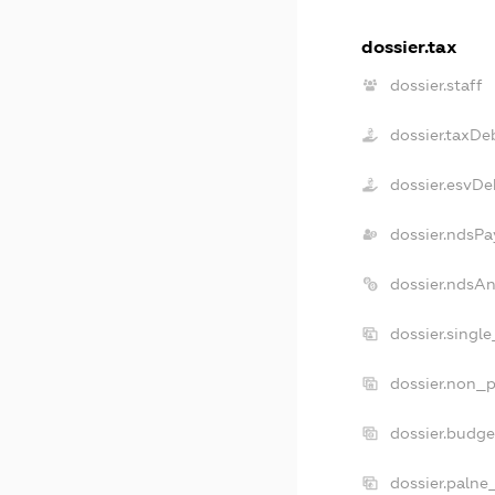
dossier.tax
dossier.staff
dossier.taxDe
dossier.esvDe
dossier.ndsPa
dossier.ndsA
dossier.singl
dossier.non_p
dossier.budg
dossier.palne