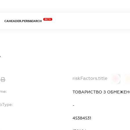
BETA
CAHEADER.PERSSEARCH
т
riskFactors.title
0
ame:
ТОВАРИСТВО З ОБМЕЖЕНО
bType:
-
45384531