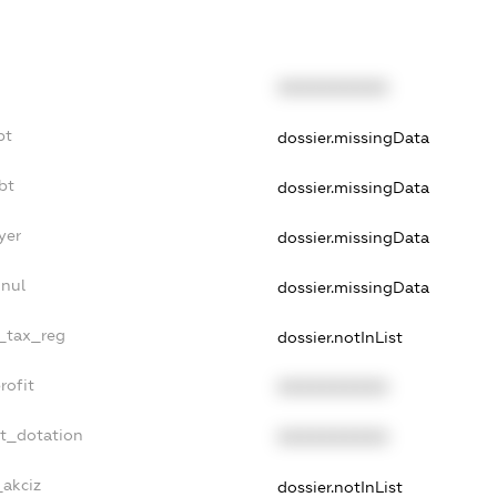
XXXXXXXXXX
bt
dossier.missingData
bt
dossier.missingData
yer
dossier.missingData
nnul
dossier.missingData
e_tax_reg
dossier.notInList
rofit
XXXXXXXXXX
et_dotation
XXXXXXXXXX
_akciz
dossier.notInList