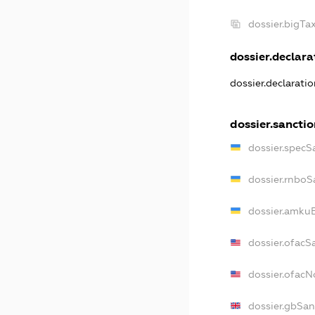
dossier.bigT
dossier.declarat
dossier.declarati
dossier.sancti
dossier.specS
dossier.rnboS
dossier.amkuB
dossier.ofacS
dossier.ofac
dossier.gbSan