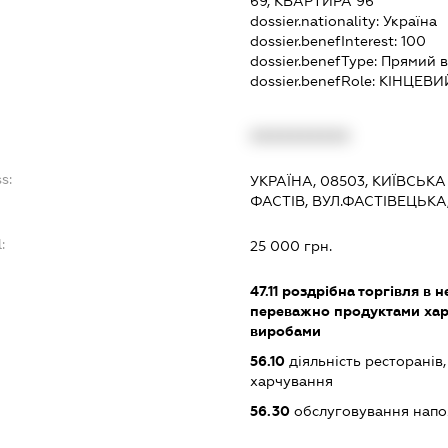
69, КВАРТИРА 96
dossier.nationality:
Україна
dossier.benefInterest:
100
dossier.benefType:
Прямий в
dossier.benefRole:
КІНЦЕВИ
:
XXXXXXXXXX
s:
УКРАЇНА, 08503, КИЇВСЬКА
ФАСТІВ, ВУЛ.ФАСТІВЕЦЬКА
:
25 000 грн.
47.11
роздрібна торгівля в н
переважно продуктами хар
виробами
56.10
діяльність ресторанів
харчування
56.30
обслуговування нап