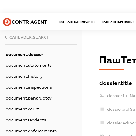
CONTR AGENT
CAHEADER.COMPANIES
CAHEADER.PERSONS
CAHEADER.SEARCH
document.dossier
ПашТе
document.statements
document.history
dossier.title
document.inspections
dossier.fullN
document.bankruptcy
document.court
dossier.opfSu
document.taxdebts
dossier.edrpo:
document.enforcements