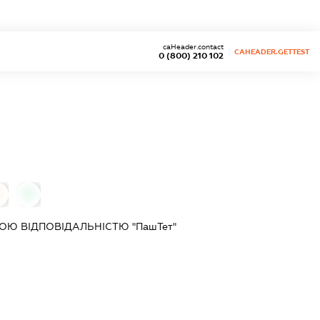
caHeader.contact
CAHEADER.GETTEST
0 (800) 210 102
0
0
Ю ВІДПОВІДАЛЬНІСТЮ "ПашТет"