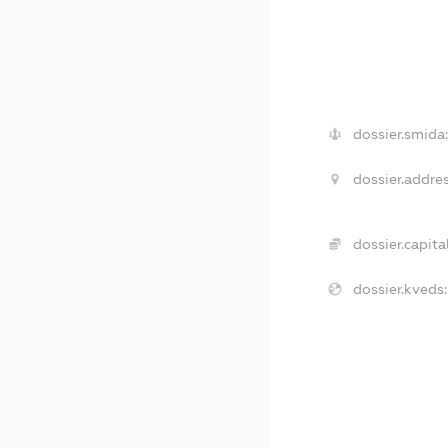
dossier.smida
dossier.addres
dossier.capital
dossier.kveds: