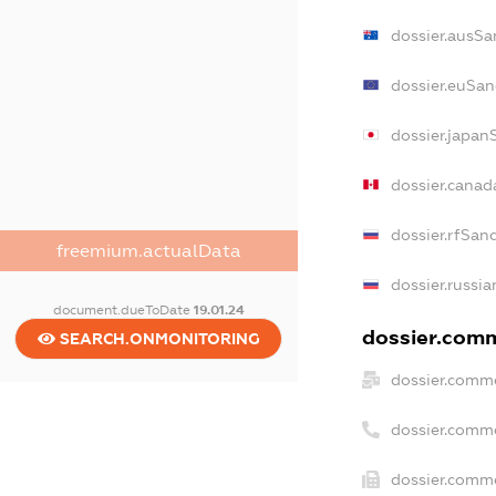
dossier.ausSa
dossier.euSan
dossier.japan
dossier.cana
dossier.rfSan
freemium.actualData
dossier.russia
document.dueToDate
19.01.24
dossier.comm
SEARCH.ONMONITORING
dossier.comme
dossier.comm
dossier.comme