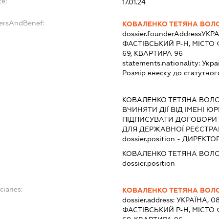
te:
17.01.24
dersAndBenef:
КОВАЛЕНКО ТЕТЯНА ВОЛ
dossier.founderAddress
УКРА
ФАСТІВСЬКИЙ Р-Н, МІСТО
69, КВАРТИРА 96
statements.nationality:
Укра
Розмір внеску до статутног
:
КОВАЛЕНКО ТЕТЯНА ВОЛ
ВЧИНЯТИ ДІЇ ВІД ІМЕНІ Ю
ПІДПИСУВАТИ ДОГОВОРИ
ДЛЯ ДЕРЖАВНОЇ РЕЄСТРАЦ
dossier.position - ДИРЕКТО
КОВАЛЕНКО ТЕТЯНА ВОЛ
dossier.position -
ciaries:
КОВАЛЕНКО ТЕТЯНА ВОЛ
dossier.address:
УКРАЇНА, 0
ФАСТІВСЬКИЙ Р-Н, МІСТО