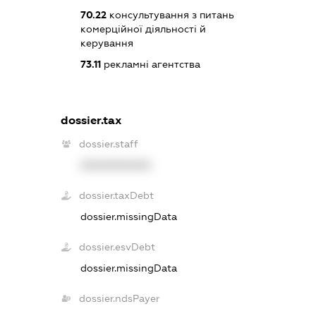
70.22
консультування з питань
комерційної діяльності й
керування
73.11
рекламні агентства
dossier.tax
dossier.staff
XXXXXXXXXX
dossier.taxDebt
dossier.missingData
dossier.esvDebt
dossier.missingData
dossier.ndsPayer