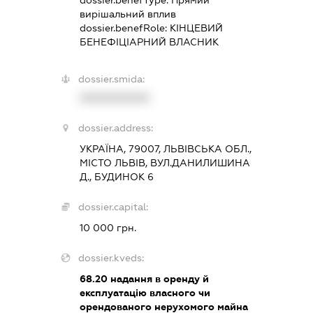
вирішальний вплив
dossier.benefRole:
КІНЦЕВИЙ
БЕНЕФІЦІАРНИЙ ВЛАСНИК
dossier.smida:
XXXXXXXXXX
dossier.address:
УКРАЇНА, 79007, ЛЬВІВСЬКА ОБЛ.,
МІСТО ЛЬВІВ, ВУЛ.ДАНИЛИШИНА
Д., БУДИНОК 6
dossier.capital:
10 000 грн.
dossier.kveds:
68.20
надання в оренду й
експлуатацію власного чи
орендованого нерухомого майна