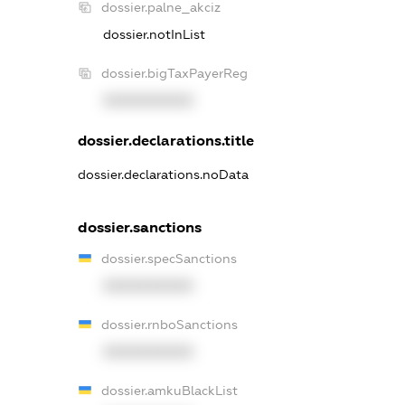
dossier.palne_akciz
dossier.notInList
dossier.bigTaxPayerReg
XXXXXXXXXX
dossier.declarations.title
dossier.declarations.noData
dossier.sanctions
dossier.specSanctions
XXXXXXXXXX
dossier.rnboSanctions
XXXXXXXXXX
dossier.amkuBlackList