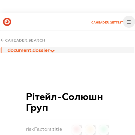
CAHEADER.GETTEST
CAHEADER.SEARCH
document.dossier
Рітейл-Солюшн
Груп
riskFactors.title
0
0
0