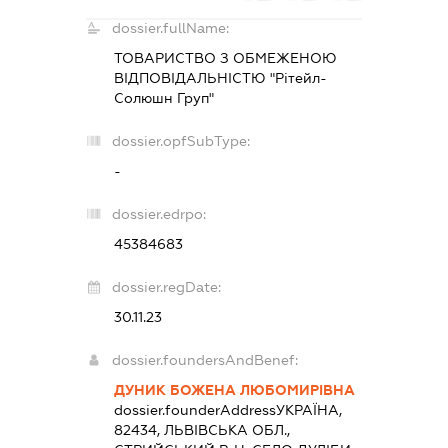
dossier.fullName:
ТОВАРИСТВО З ОБМЕЖЕНОЮ
ВІДПОВІДАЛЬНІСТЮ "Рітейл-
Солюшн Груп"
dossier.opfSubType:
-
dossier.edrpo:
45384683
dossier.regDate:
30.11.23
dossier.foundersAndBenef:
ДУНИК БОЖЕНА ЛЮБОМИРІВНА
dossier.founderAddress
УКРАЇНА,
82434, ЛЬВІВСЬКА ОБЛ.,