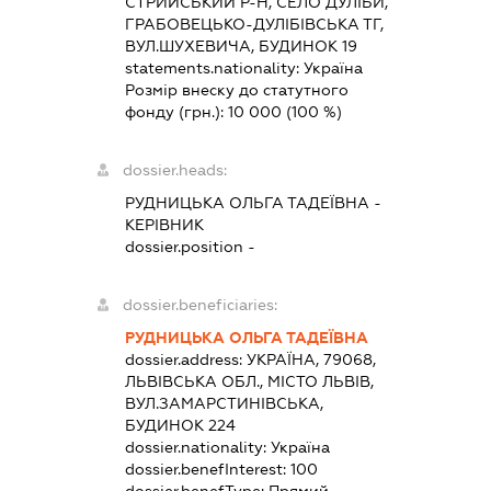
СТРИЙСЬКИЙ Р-Н, СЕЛО ДУЛІБИ,
ГРАБОВЕЦЬКО-ДУЛІБІВСЬКА ТГ,
ВУЛ.ШУХЕВИЧА, БУДИНОК 19
statements.nationality:
Україна
Розмір внеску до статутного
фонду (грн.):
10 000
(100 %)
dossier.heads:
РУДНИЦЬКА ОЛЬГА ТАДЕЇВНА
-
КЕРІВНИК
dossier.position -
dossier.beneficiaries:
РУДНИЦЬКА ОЛЬГА ТАДЕЇВНА
dossier.address:
УКРАЇНА, 79068,
ЛЬВІВСЬКА ОБЛ., МІСТО ЛЬВІВ,
ВУЛ.ЗАМАРСТИНІВСЬКА,
БУДИНОК 224
dossier.nationality:
Україна
dossier.benefInterest:
100
dossier.benefType:
Прямий