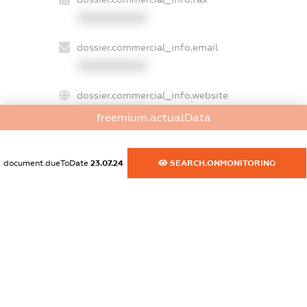
XXXXXXXXXX
dossier.commercial_info.email
XXXXXXXXXX
dossier.commercial_info.website
XXXXXXXXXX
freemium.actualData
dossier.commercial_info.activity
XXXXXXXXXX
document.dueToDate
23.07.24
SEARCH.ONMONITORING
freemium.exampleText_1
freemium.exampleText_2
freemium.anonymousPerSearch2
FREEMIUM.DETAILS
FREEMIUM.REGISTER