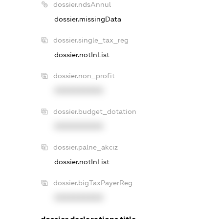
dossier.ndsAnnul
dossier.missingData
dossier.single_tax_reg
dossier.notInList
dossier.non_profit
XXXXXXXXXX
dossier.budget_dotation
XXXXXXXXXX
dossier.palne_akciz
dossier.notInList
dossier.bigTaxPayerReg
XXXXXXXXXX