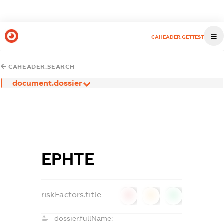
CAHEADER.GETTEST
CAHEADER.SEARCH
document.dossier
ЕРНТЕ
riskFactors.title
0
0
0
dossier.fullName: