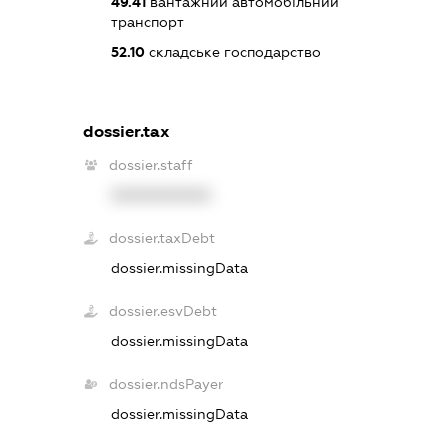
49.41
вантажний автомобільний
транспорт
52.10
складське господарство
dossier.tax
dossier.staff
XXXXXXXXXX
dossier.taxDebt
dossier.missingData
dossier.esvDebt
dossier.missingData
dossier.ndsPayer
dossier.missingData