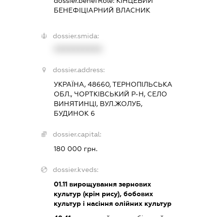
dossier.benefRole:
КІНЦЕВИЙ
БЕНЕФІЦІАРНИЙ ВЛАСНИК
dossier.smida:
XXXXXXXXXX
dossier.address:
УКРАЇНА, 48660, ТЕРНОПІЛЬСЬКА
ОБЛ., ЧОРТКІВСЬКИЙ Р-Н, СЕЛО
ВИНЯТИНЦІ, ВУЛ.ЖОЛУБ,
БУДИНОК 6
dossier.capital:
180 000 грн.
dossier.kveds:
01.11
вирощування зернових
культур (крім рису), бобових
культур і насіння олійних культур