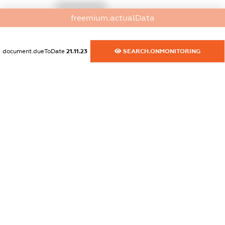
XXXXXXXXXX
freemium.actualData
dossier.commercial_info.activity
XXXXXXXXXX
document.dueToDate
21.11.23
SEARCH.ONMONITORING
freemium.exampleText_1
freemium.exampleText_2
freemium.anonymousPerSearch2
FREEMIUM.DETAILS
FREEMIUM.REGISTER