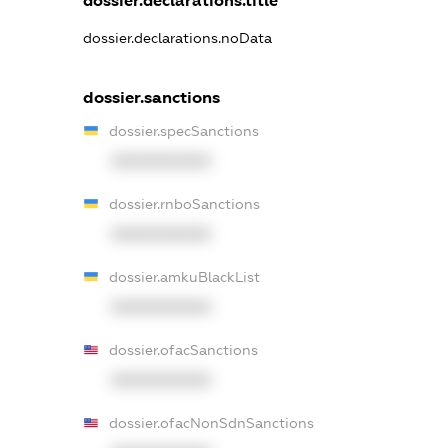
dossier.declarations.title
dossier.declarations.noData
dossier.sanctions
dossier.specSanctions
XXXXXXXXXX
dossier.rnboSanctions
XXXXXXXXXX
dossier.amkuBlackList
XXXXXXXXXX
dossier.ofacSanctions
XXXXXXXXXX
dossier.ofacNonSdnSanctions