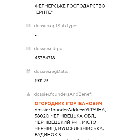
ФЕРМЕРСЬКЕ ГОСПОДАРСТВО
"ЕРНТЕ"
dossier.opfSubType:
-
dossier.edrpo:
45384718
dossier.regDate:
19.11.23
dossier.foundersAndBenef:
ОГОРОДНИК ІГОР ІВАНОВИЧ
dossier.founderAddress
УКРАЇНА,
58020, ЧЕРНІВЕЦЬКА ОБЛ.,
ЧЕРНІВЕЦЬКИЙ Р-Н, МІСТО
ЧЕРНІВЦІ, ВУЛ.СЕЛЕЗНІВСЬКА,
БУДИНОК 5