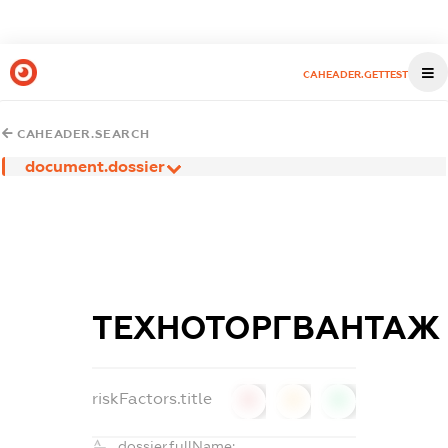
CAHEADER.GETTEST
CAHEADER.SEARCH
document.dossier
ТЕХНОТОРГВАНТАЖ
riskFactors.title
0
0
0
dossier.fullName: