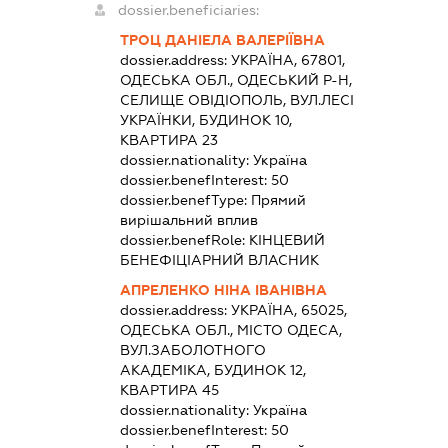
dossier.beneficiaries:
ТРОЦ ДАНІЕЛА ВАЛЕРІЇВНА
dossier.address:
УКРАЇНА, 67801,
ОДЕСЬКА ОБЛ., ОДЕСЬКИЙ Р-Н,
СЕЛИЩЕ ОВІДІОПОЛЬ, ВУЛ.ЛЕСІ
УКРАЇНКИ, БУДИНОК 10,
КВАРТИРА 23
dossier.nationality:
Україна
dossier.benefInterest:
50
dossier.benefType:
Прямий
вирішальний вплив
dossier.benefRole:
КІНЦЕВИЙ
БЕНЕФІЦІАРНИЙ ВЛАСНИК
АПРЕЛЕНКО НІНА ІВАНІВНА
dossier.address:
УКРАЇНА, 65025,
ОДЕСЬКА ОБЛ., МІСТО ОДЕСА,
ВУЛ.ЗАБОЛОТНОГО
АКАДЕМІКА, БУДИНОК 12,
КВАРТИРА 45
dossier.nationality:
Україна
dossier.benefInterest:
50