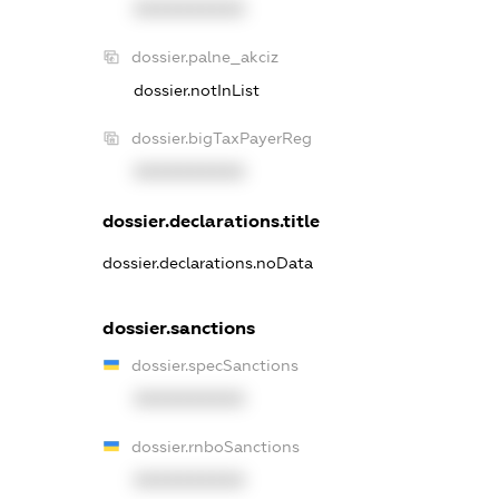
XXXXXXXXXX
dossier.palne_akciz
dossier.notInList
dossier.bigTaxPayerReg
XXXXXXXXXX
dossier.declarations.title
dossier.declarations.noData
dossier.sanctions
dossier.specSanctions
XXXXXXXXXX
dossier.rnboSanctions
XXXXXXXXXX