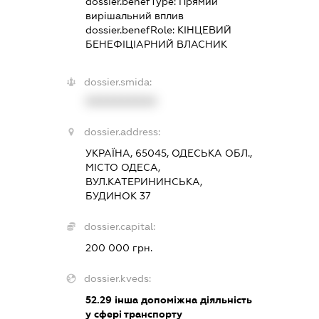
dossier.benefType:
Прямий
вирішальний вплив
dossier.benefRole:
КІНЦЕВИЙ
БЕНЕФІЦІАРНИЙ ВЛАСНИК
dossier.smida:
XXXXXXXXXX
dossier.address:
УКРАЇНА, 65045, ОДЕСЬКА ОБЛ.,
МІСТО ОДЕСА,
ВУЛ.КАТЕРИНИНСЬКА,
БУДИНОК 37
dossier.capital:
200 000 грн.
dossier.kveds:
52.29
інша допоміжна діяльність
у сфері транспорту