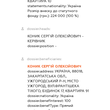
КВАРТИРА 10
statements.nationality:
Україна
Розмір внеску до статутного
фонду (грн.):
224 000
(100 %)
dossier.heads:
КОНИК СЕРГІЙ ОЛЕКСІЙОВИЧ
-
КЕРІВНИК
dossier.position -
dossier.beneficiaries:
КОНИК СЕРГІЙ ОЛЕКСІЙОВИЧ
dossier.address:
УКРАЇНА, 88018,
ЗАКАРПАТСЬКА ОБЛ.,
УЖГОРОДСЬКИЙ Р-Н, МІСТО
УЖГОРОД, ВУЛ.ФРАНТІШЕКА
ТІХОГО, БУДИНОК 17, КВАРТИРА 91
dossier.nationality:
Україна
dossier.benefInterest:
100
dossier.benefType:
Прямий