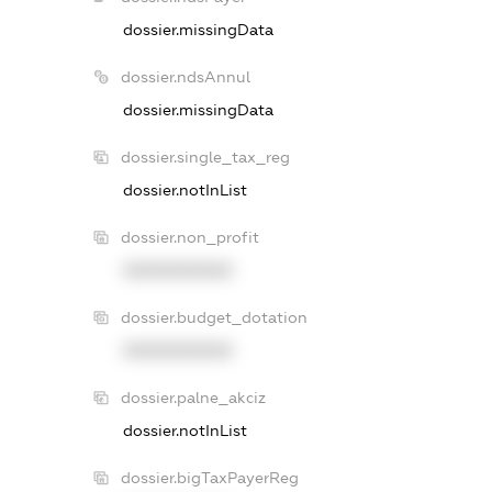
dossier.missingData
dossier.ndsAnnul
dossier.missingData
dossier.single_tax_reg
dossier.notInList
dossier.non_profit
XXXXXXXXXX
dossier.budget_dotation
XXXXXXXXXX
dossier.palne_akciz
dossier.notInList
dossier.bigTaxPayerReg