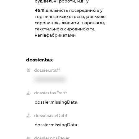
будівельні роботи, н.в.і.у.
46.11
діяльність посередників у
торгівлі сільськогосподарською
сировиною, живими тваринами,
текстильною сировиною та
напівфабрикатами
dossier.tax
dossier.staff
XXXXXXXXXX
dossier.taxDebt
dossier.missingData
dossier.esvDebt
dossier.missingData
dossier.ndsPayer