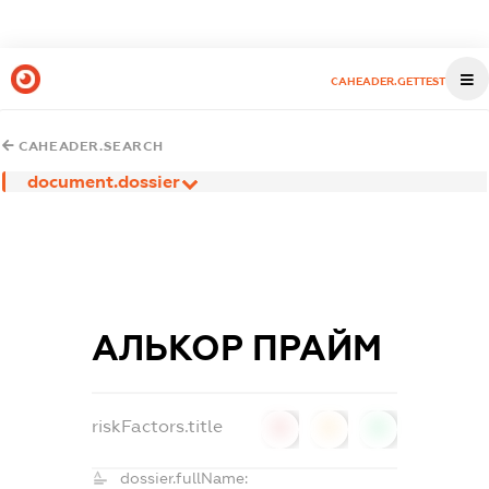
CAHEADER.GETTEST
CAHEADER.SEARCH
document.dossier
АЛЬКОР ПРАЙМ
riskFactors.title
0
0
0
dossier.fullName: