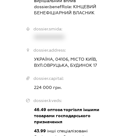
вирішальний вплив
dossier.benefRole:
КІНЦЕВИЙ
БЕНЕФІЦІАРНИЙ ВЛАСНИК
dossier.smida:
XXXXXXXXXX
dossier.address:
УКРАЇНА, 04106, МІСТО КИЇВ,
ВУЛ.ОВРУЦЬКА, БУДИНОК 17
dossier.capital:
224 000 грн.
dossier.kveds:
46.49
оптова торгівля іншими
товарами господарського
призначення
43.99
інші спеціалізовані