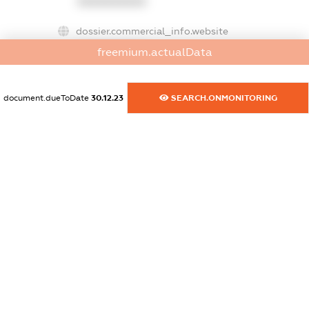
XXXXXXXXXX
dossier.commercial_info.website
XXXXXXXXXX
freemium.actualData
dossier.commercial_info.activity
XXXXXXXXXX
document.dueToDate
30.12.23
SEARCH.ONMONITORING
freemium.exampleText_1
freemium.exampleText_2
freemium.anonymousPerSearch2
FREEMIUM.DETAILS
FREEMIUM.REGISTER