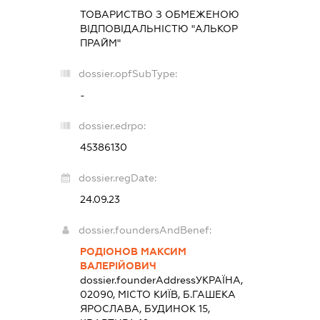
ТОВАРИСТВО З ОБМЕЖЕНОЮ
ВІДПОВІДАЛЬНІСТЮ "АЛЬКОР
ПРАЙМ"
dossier.opfSubType:
-
dossier.edrpo:
45386130
dossier.regDate:
24.09.23
dossier.foundersAndBenef:
РОДІОНОВ МАКСИМ
ВАЛЕРІЙОВИЧ
dossier.founderAddress
УКРАЇНА,
02090, МІСТО КИЇВ, Б.ГАШЕКА
ЯРОСЛАВА, БУДИНОК 15,