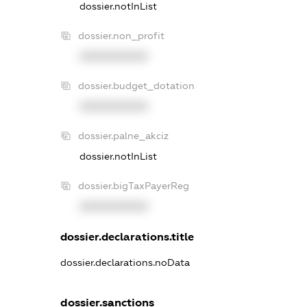
dossier.notInList
dossier.non_profit
XXXXXXXXXX
dossier.budget_dotation
XXXXXXXXXX
dossier.palne_akciz
dossier.notInList
dossier.bigTaxPayerReg
XXXXXXXXXX
dossier.declarations.title
dossier.declarations.noData
dossier.sanctions