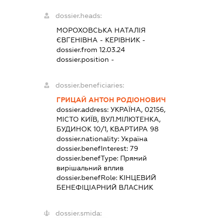
dossier.heads:
МОРОХОВСЬКА НАТАЛІЯ
ЄВГЕНІВНА
-
КЕРІВНИК
-
dossier.from 12.03.24
dossier.position -
dossier.beneficiaries:
ГРИЦАЙ АНТОН РОДІОНОВИЧ
dossier.address:
УКРАЇНА, 02156,
МІСТО КИЇВ, ВУЛ.МІЛЮТЕНКА,
БУДИНОК 10/1, КВАРТИРА 98
dossier.nationality:
Україна
dossier.benefInterest:
79
dossier.benefType:
Прямий
вирішальний вплив
dossier.benefRole:
КІНЦЕВИЙ
БЕНЕФІЦІАРНИЙ ВЛАСНИК
dossier.smida: