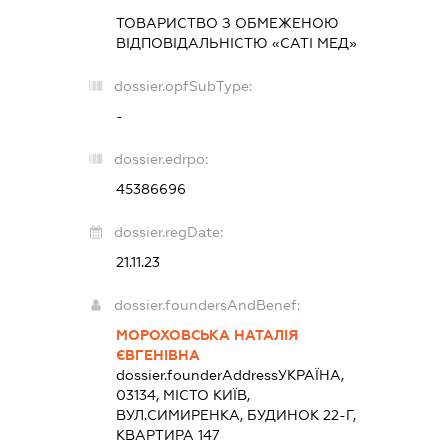
ТОВАРИСТВО З ОБМЕЖЕНОЮ
ВІДПОВІДАЛЬНІСТЮ «САТІ МЕД»
dossier.opfSubType:
-
dossier.edrpo:
45386696
dossier.regDate:
21.11.23
dossier.foundersAndBenef:
МОРОХОВСЬКА НАТАЛІЯ
ЄВГЕНІВНА
dossier.founderAddress
УКРАЇНА,
03134, МІСТО КИЇВ,
ВУЛ.СИМИРЕНКА, БУДИНОК 22-Г,
КВАРТИРА 147