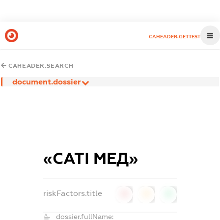
CAHEADER.GETTEST
CAHEADER.SEARCH
document.dossier
«САТІ МЕД»
riskFactors.title
0
0
0
dossier.fullName: