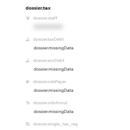
dossier.tax
dossier.staff
XXXXXXXXXX
dossier.taxDebt
dossier.missingData
dossier.esvDebt
dossier.missingData
dossier.ndsPayer
dossier.missingData
dossier.ndsAnnul
dossier.missingData
dossier.single_tax_reg