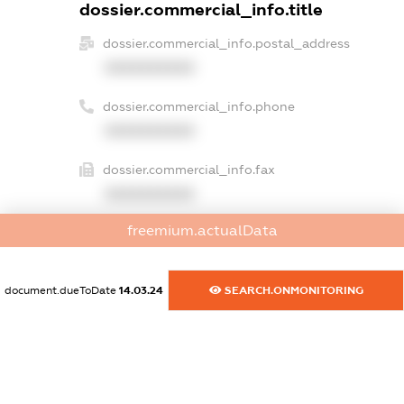
dossier.commercial_info.title
dossier.commercial_info.postal_address
XXXXXXXXXX
dossier.commercial_info.phone
XXXXXXXXXX
dossier.commercial_info.fax
XXXXXXXXXX
freemium.actualData
dossier.commercial_info.email
XXXXXXXXXX
document.dueToDate
14.03.24
SEARCH.ONMONITORING
dossier.commercial_info.website
XXXXXXXXXX
dossier.commercial_info.activity
XXXXXXXXXX