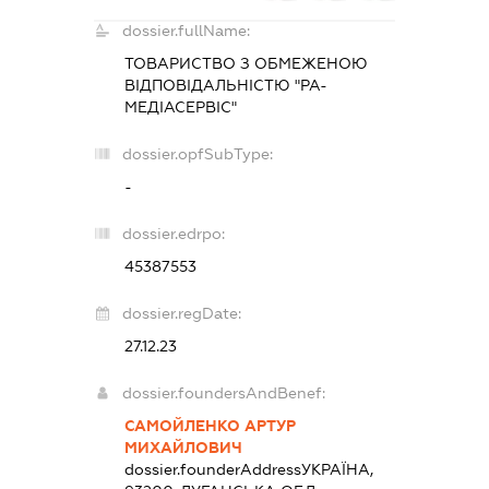
dossier.fullName:
ТОВАРИСТВО З ОБМЕЖЕНОЮ
ВІДПОВІДАЛЬНІСТЮ "РА-
МЕДІАСЕРВІС"
dossier.opfSubType:
-
dossier.edrpo:
45387553
dossier.regDate:
27.12.23
dossier.foundersAndBenef:
САМОЙЛЕНКО АРТУР
МИХАЙЛОВИЧ
dossier.founderAddress
УКРАЇНА,