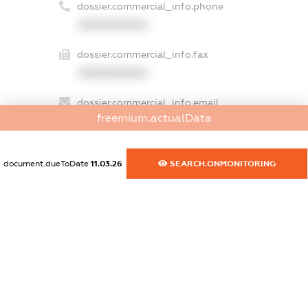
dossier.commercial_info.phone
XXXXXXXXXX
dossier.commercial_info.fax
XXXXXXXXXX
dossier.commercial_info.email
freemium.actualData
XXXXXXXXXX
dossier.commercial_info.website
document.dueToDate
11.03.26
SEARCH.ONMONITORING
XXXXXXXXXX
dossier.commercial_info.activity
XXXXXXXXXX
freemium.exampleText_1
freemium.exampleText_2
freemium.anonymousPerSearch2