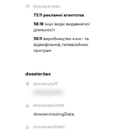
dossier.kveds:
73.11
рекламні агентства
58.19
інші види видавничої
діяльності
59.11
виробництво кіно- та
відеофільмів, телевізійних
програм
dossier.tax
dossier.staff
XXXXXXXXXX
dossier.taxDebt
dossier.missingData
dossier.esvDebt