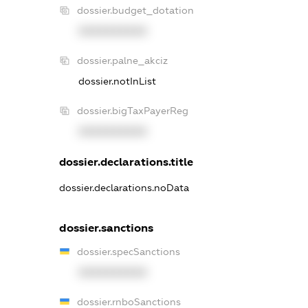
dossier.budget_dotation
XXXXXXXXXX
dossier.palne_akciz
dossier.notInList
dossier.bigTaxPayerReg
XXXXXXXXXX
dossier.declarations.title
dossier.declarations.noData
dossier.sanctions
dossier.specSanctions
XXXXXXXXXX
dossier.rnboSanctions