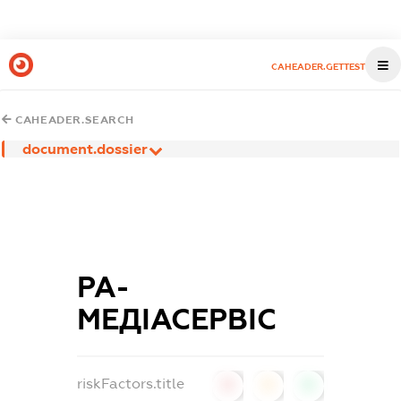
CAHEADER.GETTEST
CAHEADER.SEARCH
document.dossier
РА-
МЕДІАСЕРВІС
riskFactors.title
0
0
0