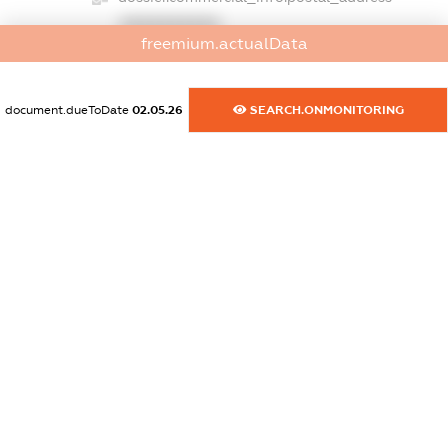
XXXXXXXXXX
freemium.actualData
dossier.commercial_info.phone
XXXXXXXXXX
document.dueToDate
02.05.26
SEARCH.ONMONITORING
dossier.commercial_info.fax
XXXXXXXXXX
dossier.commercial_info.email
XXXXXXXXXX
dossier.commercial_info.website
XXXXXXXXXX
dossier.commercial_info.activity
XXXXXXXXXX