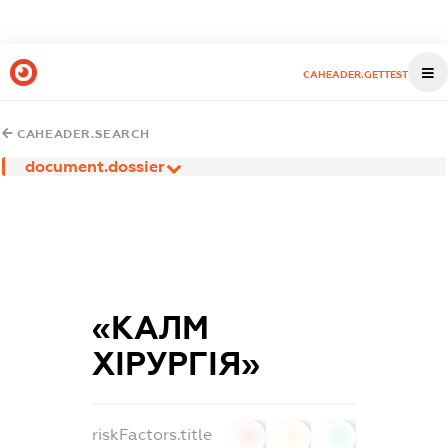
CAHEADER.GETTEST
CAHEADER.SEARCH
document.dossier
«КАЛМ
ХІРУРГІЯ»
riskFactors.title
0
0
0