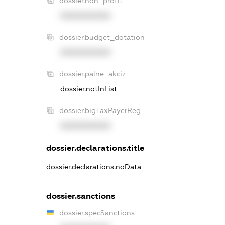
dossier.non_profit
XXXXXXXXXX
dossier.budget_dotation
XXXXXXXXXX
dossier.palne_akciz
dossier.notInList
dossier.bigTaxPayerReg
XXXXXXXXXX
dossier.declarations.title
dossier.declarations.noData
dossier.sanctions
dossier.specSanctions