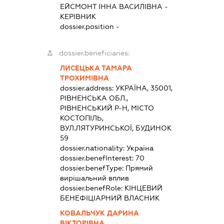
ЕЙСМОНТ ІННА ВАСИЛІВНА
-
КЕРІВНИК
dossier.position -
dossier.beneficiaries:
ЛИСЕЦЬКА ТАМАРА
ТРОХИМІВНА
dossier.address:
УКРАЇНА, 35001,
РІВНЕНСЬКА ОБЛ.,
РІВНЕНСЬКИЙ Р-Н, МІСТО
КОСТОПІЛЬ,
ВУЛ.ЛЯТУРИНСЬКОЇ, БУДИНОК
59
dossier.nationality:
Україна
dossier.benefInterest:
70
dossier.benefType:
Прямий
вирішальний вплив
dossier.benefRole:
КІНЦЕВИЙ
БЕНЕФІЦІАРНИЙ ВЛАСНИК
КОВАЛЬЧУК ДАРИНА
ВІКТОРІВНА