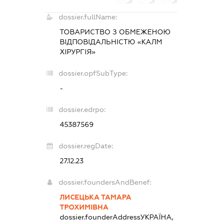
dossier.fullName:
ТОВАРИСТВО З ОБМЕЖЕНОЮ
ВІДПОВІДАЛЬНІСТЮ «КАЛМ
ХІРУРГІЯ»
dossier.opfSubType:
-
dossier.edrpo:
45387569
dossier.regDate:
27.12.23
dossier.foundersAndBenef:
ЛИСЕЦЬКА ТАМАРА
ТРОХИМІВНА
dossier.founderAddress
УКРАЇНА,