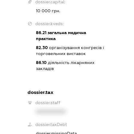
dossier.capital:
10 000 грн.
dossier.kveds:
86.21
загальна медична
практика
82.30
організування конгресів і
торговельних виставок
86.10
діяльність лікарняних
закладів
dossier.tax
dossier.staff
XXXXXXXXXX
dossier.taxDebt
dossier.missingData