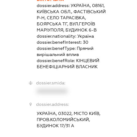
dossier.address:
УКРАЇНА, 08161,
КИЇВСЬКА ОБЛ., ФАСТІВСЬКИЙ
Р-Н, СЕЛО ТАРАСІВКА,
БОЯРСЬКА ТГ, ВУЛ.ГЕРОЇВ
МАРІУПОЛЯ, БУДИНОК 6-В
dossier.nationality:
Україна
dossier.benefInterest:
30
dossier.benefType:
Прямий
вирішальний вплив
dossier.benefRole:
КІНЦЕВИЙ
БЕНЕФІЦІАРНИЙ ВЛАСНИК
dossier.smida:
XXXXXXXXXX
dossier.address:
УКРАЇНА, 03022, МІСТО КИЇВ,
ПРОВ.КОЛОМИЙСЬКИЙ,
БУДИНОК 17/31 А