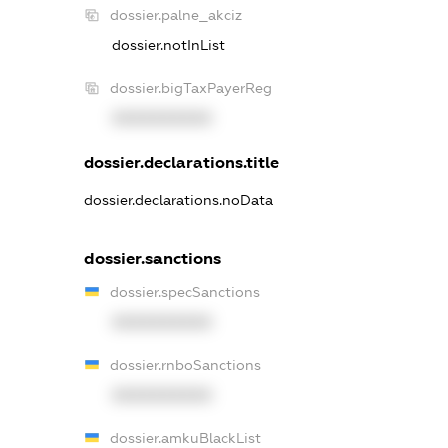
dossier.palne_akciz
dossier.notInList
dossier.bigTaxPayerReg
XXXXXXXXXX
dossier.declarations.title
dossier.declarations.noData
dossier.sanctions
dossier.specSanctions
XXXXXXXXXX
dossier.rnboSanctions
XXXXXXXXXX
dossier.amkuBlackList