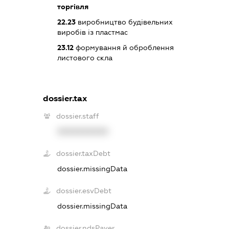
торгівля
22.23
виробництво будівельних
виробів із пластмас
23.12
формування й оброблення
листового скла
dossier.tax
dossier.staff
XXXXXXXXXX
dossier.taxDebt
dossier.missingData
dossier.esvDebt
dossier.missingData
dossier.ndsPayer