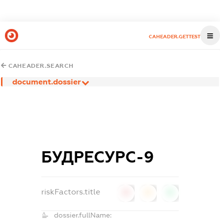
CAHEADER.GETTEST
CAHEADER.SEARCH
document.dossier
БУДРЕСУРС-9
riskFactors.title
0
0
0
dossier.fullName: