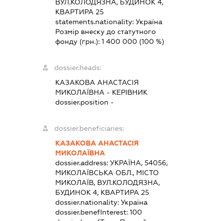
ВУЛ.КОЛОДЯЗНА, БУДИНОК 4,
КВАРТИРА 25
statements.nationality:
Україна
Розмір внеску до статутного
фонду (грн.):
1 400 000
(100 %)
dossier.heads:
КАЗАКОВА АНАСТАСІЯ
МИКОЛАЇВНА
-
КЕРІВНИК
dossier.position -
dossier.beneficiaries:
КАЗАКОВА АНАСТАСІЯ
МИКОЛАЇВНА
dossier.address:
УКРАЇНА, 54056,
МИКОЛАЇВСЬКА ОБЛ., МІСТО
МИКОЛАЇВ, ВУЛ.КОЛОДЯЗНА,
БУДИНОК 4, КВАРТИРА 25
dossier.nationality:
Україна
dossier.benefInterest:
100