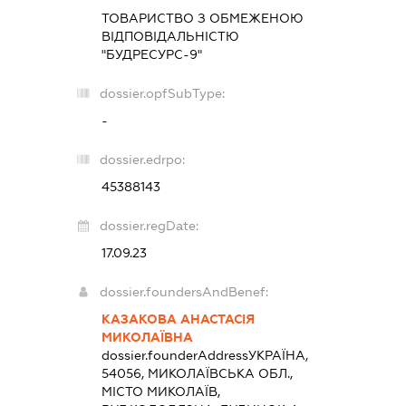
ТОВАРИСТВО З ОБМЕЖЕНОЮ
ВІДПОВІДАЛЬНІСТЮ
"БУДРЕСУРС-9"
dossier.opfSubType:
-
dossier.edrpo:
45388143
dossier.regDate:
17.09.23
dossier.foundersAndBenef:
КАЗАКОВА АНАСТАСІЯ
МИКОЛАЇВНА
dossier.founderAddress
УКРАЇНА,
54056, МИКОЛАЇВСЬКА ОБЛ.,
МІСТО МИКОЛАЇВ,