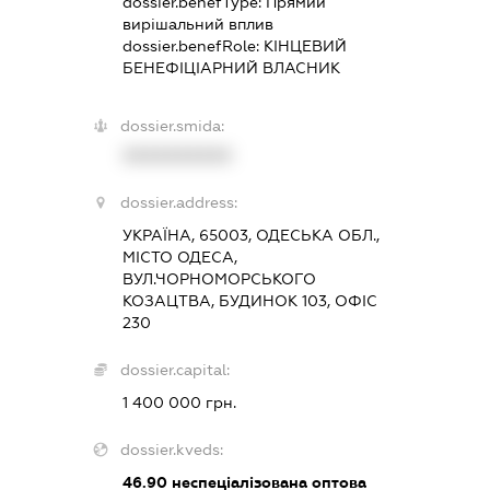
dossier.benefType:
Прямий
вирішальний вплив
dossier.benefRole:
КІНЦЕВИЙ
БЕНЕФІЦІАРНИЙ ВЛАСНИК
dossier.smida:
XXXXXXXXXX
dossier.address:
УКРАЇНА, 65003, ОДЕСЬКА ОБЛ.,
МІСТО ОДЕСА,
ВУЛ.ЧОРНОМОРСЬКОГО
КОЗАЦТВА, БУДИНОК 103, ОФІС
230
dossier.capital:
1 400 000 грн.
dossier.kveds:
46.90
неспеціалізована оптова