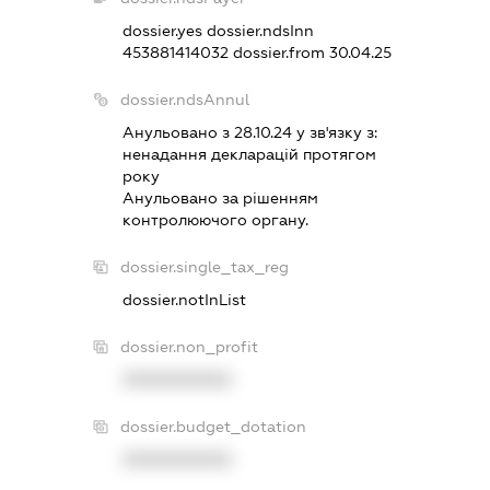
dossier.yes
dossier.ndsInn
453881414032
dossier.from 30.04.25
dossier.ndsAnnul
Анульовано з 28.10.24 у зв'язку з:
ненадання декларацiй протягом
року
Анульовано за рiшенням
контролюючого органу.
dossier.single_tax_reg
dossier.notInList
dossier.non_profit
XXXXXXXXXX
dossier.budget_dotation
XXXXXXXXXX