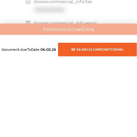
dossier.commercial_info.fax
XXXXXXXXXX
dossier.commercial_info.email
freemium.actualData
XXXXXXXXXX
dossier.commercial_info.website
document.dueToDate
06.02.26
SEARCH.ONMONITORING
XXXXXXXXXX
dossier.commercial_info.activity
XXXXXXXXXX
freemium.exampleText_1
freemium.exampleText_2
freemium.anonymousPerSearch2
FREEMIUM.DETAILS
FREEMIUM.REGISTER