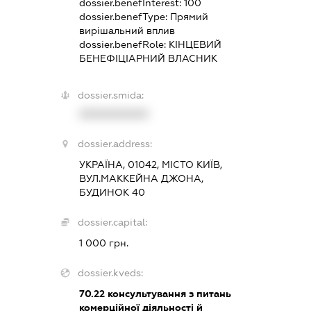
dossier.benefInterest:
100
dossier.benefType:
Прямий
вирішальний вплив
dossier.benefRole:
КІНЦЕВИЙ
БЕНЕФІЦІАРНИЙ ВЛАСНИК
dossier.smida:
XXXXXXXXXX
dossier.address:
УКРАЇНА, 01042, МІСТО КИЇВ,
ВУЛ.МАККЕЙНА ДЖОНА,
БУДИНОК 40
dossier.capital:
1 000 грн.
dossier.kveds:
70.22
консультування з питань
комерційної діяльності й