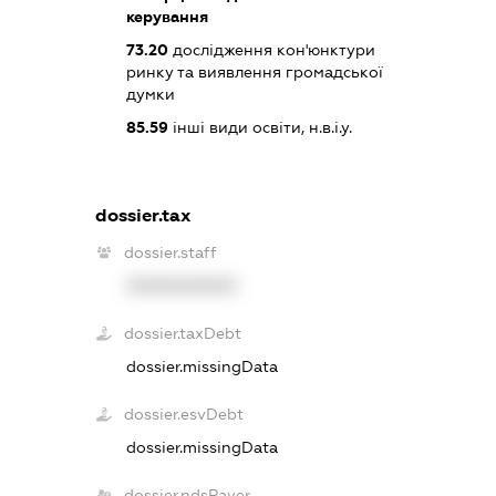
керування
73.20
дослідження кон'юнктури
ринку та виявлення громадської
думки
85.59
інші види освіти, н.в.і.у.
dossier.tax
dossier.staff
XXXXXXXXXX
dossier.taxDebt
dossier.missingData
dossier.esvDebt
dossier.missingData
dossier.ndsPayer