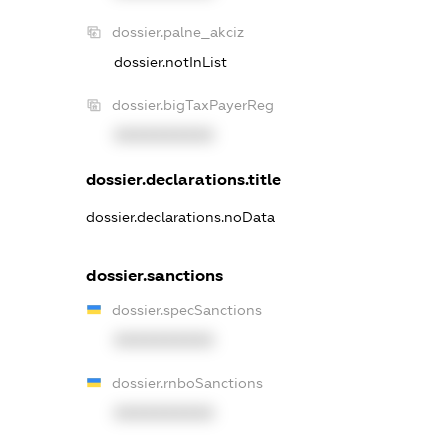
dossier.palne_akciz
dossier.notInList
dossier.bigTaxPayerReg
XXXXXXXXXX
dossier.declarations.title
dossier.declarations.noData
dossier.sanctions
dossier.specSanctions
XXXXXXXXXX
dossier.rnboSanctions
XXXXXXXXXX