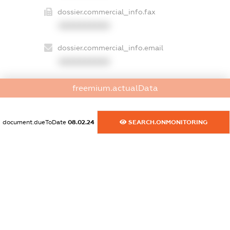
dossier.commercial_info.fax
XXXXXXXXXX
dossier.commercial_info.email
XXXXXXXXXX
dossier.commercial_info.website
freemium.actualData
XXXXXXXXXX
dossier.commercial_info.activity
document.dueToDate
08.02.24
SEARCH.ONMONITORING
XXXXXXXXXX
freemium.exampleText_1
freemium.exampleText_2
freemium.anonymousPerSearch2
FREEMIUM.DETAILS
FREEMIUM.REGISTER