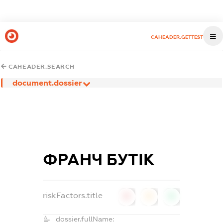
CAHEADER.GETTEST
CAHEADER.SEARCH
document.dossier
ФРАНЧ БУТІК
riskFactors.title
0
0
0
dossier.fullName: