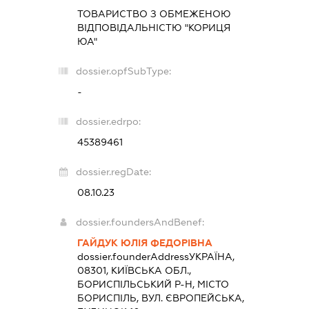
ТОВАРИСТВО З ОБМЕЖЕНОЮ
ВІДПОВІДАЛЬНІСТЮ "КОРИЦЯ
ЮА"
dossier.opfSubType:
-
dossier.edrpo:
45389461
dossier.regDate:
08.10.23
dossier.foundersAndBenef:
ГАЙДУК ЮЛІЯ ФЕДОРІВНА
dossier.founderAddress
УКРАЇНА,
08301, КИЇВСЬКА ОБЛ.,
БОРИСПІЛЬСЬКИЙ Р-Н, МІСТО
БОРИСПІЛЬ, ВУЛ. ЄВРОПЕЙСЬКА,