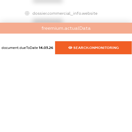
XXXXXXXXXX
dossier.commercial_info.website
XXXXXXXXXX
freemium.actualData
dossier.commercial_info.activity
XXXXXXXXXX
document.dueToDate
14.03.26
SEARCH.ONMONITORING
freemium.exampleText_1
freemium.exampleText_2
freemium.anonymousPerSearch2
FREEMIUM.DETAILS
FREEMIUM.REGISTER