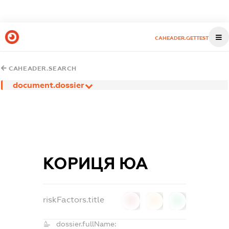
CAHEADER.GETTEST
CAHEADER.SEARCH
document.dossier
КОРИЦЯ ЮА
riskFactors.title
0
0
0
dossier.fullName: