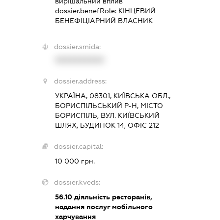
вирішальний вплив
dossier.benefRole:
КІНЦЕВИЙ
БЕНЕФІЦІАРНИЙ ВЛАСНИК
dossier.smida:
XXXXXXXXXX
dossier.address:
УКРАЇНА, 08301, КИЇВСЬКА ОБЛ.,
БОРИСПІЛЬСЬКИЙ Р-Н, МІСТО
БОРИСПІЛЬ, ВУЛ. КИЇВСЬКИЙ
ШЛЯХ, БУДИНОК 14, ОФІС 212
dossier.capital:
10 000 грн.
dossier.kveds:
56.10
діяльність ресторанів,
надання послуг мобільного
харчування