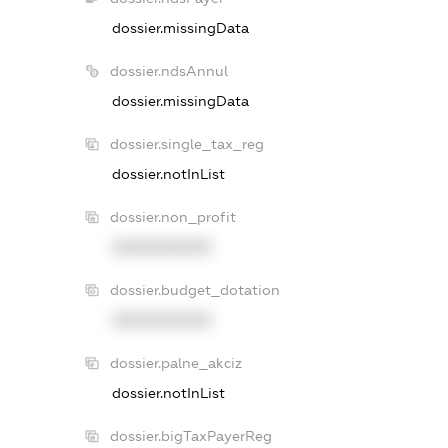
dossier.missingData
dossier.ndsAnnul
dossier.missingData
dossier.single_tax_reg
dossier.notInList
dossier.non_profit
XXXXXXXXXX
dossier.budget_dotation
XXXXXXXXXX
dossier.palne_akciz
dossier.notInList
dossier.bigTaxPayerReg