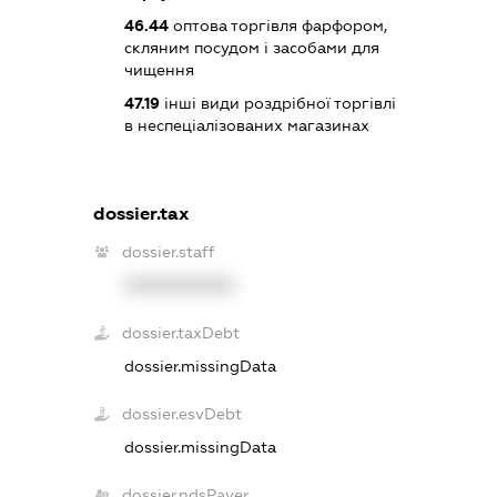
46.44
оптова торгівля фарфором,
скляним посудом і засобами для
чищення
47.19
інші види роздрібної торгівлі
в неспеціалізованих магазинах
dossier.tax
dossier.staff
XXXXXXXXXX
dossier.taxDebt
dossier.missingData
dossier.esvDebt
dossier.missingData
dossier.ndsPayer