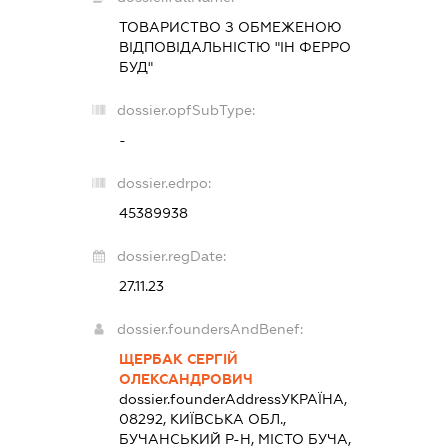
ТОВАРИСТВО З ОБМЕЖЕНОЮ
ВІДПОВІДАЛЬНІСТЮ "ІН ФЕРРО
БУД"
dossier.opfSubType:
-
dossier.edrpo:
45389938
dossier.regDate:
27.11.23
dossier.foundersAndBenef:
ЩЕРБАК СЕРГІЙ
ОЛЕКСАНДРОВИЧ
dossier.founderAddress
УКРАЇНА,
08292, КИЇВСЬКА ОБЛ.,
БУЧАНСЬКИЙ Р-Н, МІСТО БУЧА,