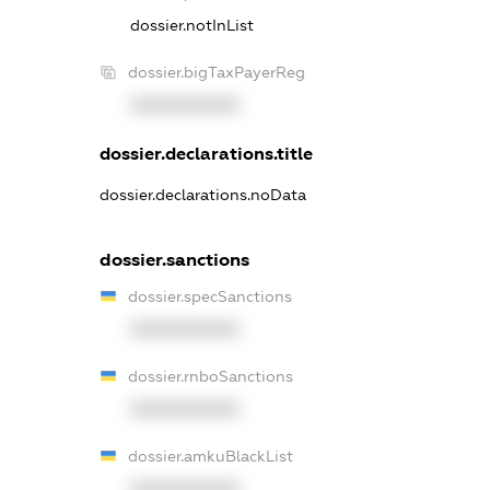
dossier.notInList
dossier.bigTaxPayerReg
XXXXXXXXXX
dossier.declarations.title
dossier.declarations.noData
dossier.sanctions
dossier.specSanctions
XXXXXXXXXX
dossier.rnboSanctions
XXXXXXXXXX
dossier.amkuBlackList
XXXXXXXXXX