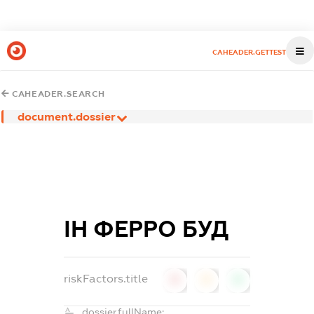
CAHEADER.GETTEST
CAHEADER.SEARCH
document.dossier
ІН ФЕРРО БУД
riskFactors.title
0
0
0
dossier.fullName: