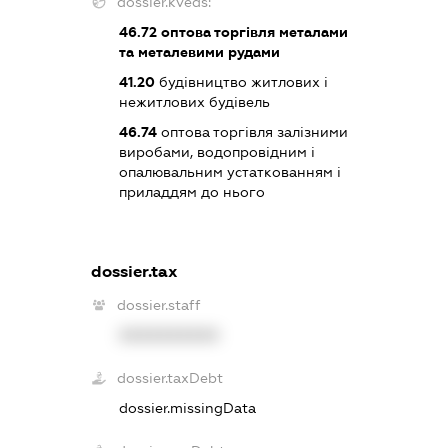
dossier.kveds:
46.72
оптова торгівля металами
та металевими рудами
41.20
будівництво житлових і
нежитлових будівель
46.74
оптова торгівля залізними
виробами, водопровідним і
опалювальним устаткованням і
приладдям до нього
dossier.tax
dossier.staff
XXXXXXXXXX
dossier.taxDebt
dossier.missingData