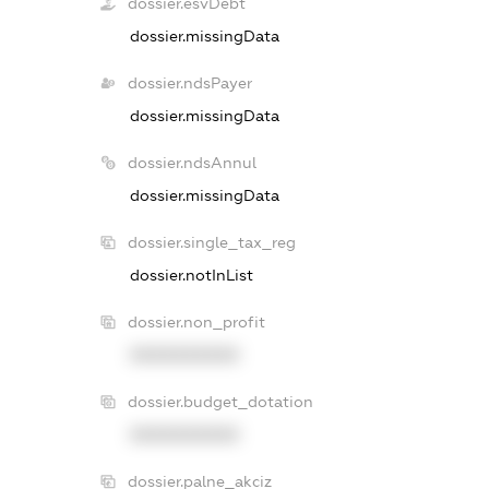
dossier.esvDebt
dossier.missingData
dossier.ndsPayer
dossier.missingData
dossier.ndsAnnul
dossier.missingData
dossier.single_tax_reg
dossier.notInList
dossier.non_profit
XXXXXXXXXX
dossier.budget_dotation
XXXXXXXXXX
dossier.palne_akciz