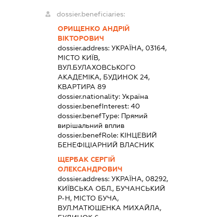
dossier.beneficiaries:
ОРИЩЕНКО АНДРІЙ
ВІКТОРОВИЧ
dossier.address:
УКРАЇНА, 03164,
МІСТО КИЇВ,
ВУЛ.БУЛАХОВСЬКОГО
АКАДЕМІКА, БУДИНОК 24,
КВАРТИРА 89
dossier.nationality:
Україна
dossier.benefInterest:
40
dossier.benefType:
Прямий
вирішальний вплив
dossier.benefRole:
КІНЦЕВИЙ
БЕНЕФІЦІАРНИЙ ВЛАСНИК
ЩЕРБАК СЕРГІЙ
ОЛЕКСАНДРОВИЧ
dossier.address:
УКРАЇНА, 08292,
КИЇВСЬКА ОБЛ., БУЧАНСЬКИЙ
Р-Н, МІСТО БУЧА,
ВУЛ.МАТЮШЕНКА МИХАЙЛА,