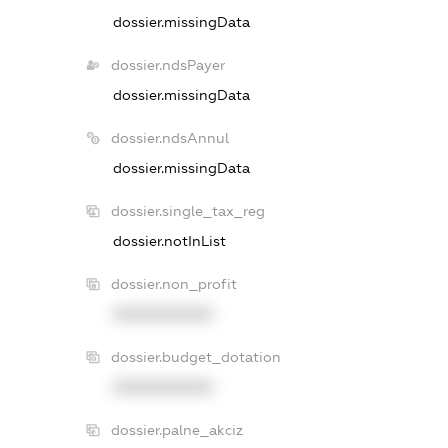
dossier.missingData
dossier.ndsPayer
dossier.missingData
dossier.ndsAnnul
dossier.missingData
dossier.single_tax_reg
dossier.notInList
dossier.non_profit
XXXXXXXXXX
dossier.budget_dotation
XXXXXXXXXX
dossier.palne_akciz