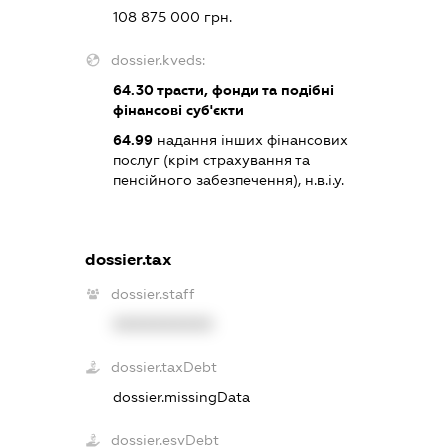
108 875 000 грн.
dossier.kveds:
64.30
трасти, фонди та подібні
фінансові суб'єкти
64.99
надання інших фінансових
послуг (крім страхування та
пенсійного забезпечення), н.в.і.у.
dossier.tax
dossier.staff
XXXXXXXXXX
dossier.taxDebt
dossier.missingData
dossier.esvDebt