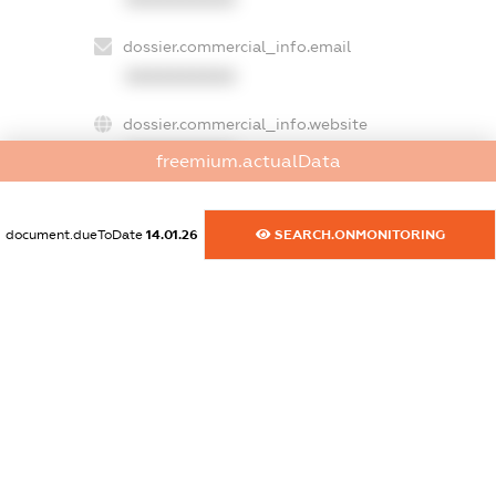
dossier.commercial_info.email
XXXXXXXXXX
dossier.commercial_info.website
XXXXXXXXXX
freemium.actualData
dossier.commercial_info.activity
XXXXXXXXXX
document.dueToDate
14.01.26
SEARCH.ONMONITORING
freemium.exampleText_1
freemium.exampleText_2
freemium.anonymousPerSearch2
FREEMIUM.DETAILS
FREEMIUM.REGISTER