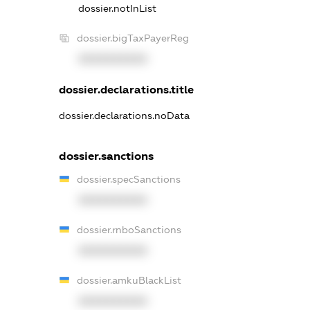
dossier.notInList
dossier.bigTaxPayerReg
XXXXXXXXXX
dossier.declarations.title
dossier.declarations.noData
dossier.sanctions
dossier.specSanctions
XXXXXXXXXX
dossier.rnboSanctions
XXXXXXXXXX
dossier.amkuBlackList
XXXXXXXXXX