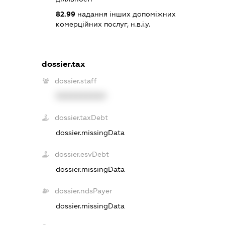
82.99
надання інших допоміжних
комерційних послуг, н.в.і.у.
dossier.tax
dossier.staff
XXXXXXXXXX
dossier.taxDebt
dossier.missingData
dossier.esvDebt
dossier.missingData
dossier.ndsPayer
dossier.missingData