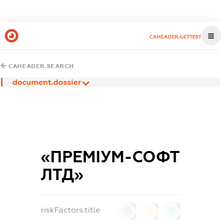
CAHEADER.GETTEST
CAHEADER.SEARCH
document.dossier
«ПРЕМІУМ-СОФТ
ЛТД»
riskFactors.title
0
0
0