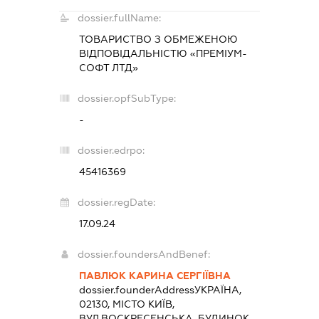
dossier.fullName:
ТОВАРИСТВО З ОБМЕЖЕНОЮ
ВІДПОВІДАЛЬНІСТЮ «ПРЕМІУМ-
СОФТ ЛТД»
dossier.opfSubType:
-
dossier.edrpo:
45416369
dossier.regDate:
17.09.24
dossier.foundersAndBenef:
ПАВЛЮК КАРИНА СЕРГІЇВНА
dossier.founderAddress
УКРАЇНА,
02130, МІСТО КИЇВ,
ВУЛ.ВОСКРЕСЕНСЬКА, БУДИНОК