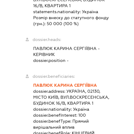
16/В, КВАРТИРА 1
statements.nationality:
Україна
Розмір внеску до статутного фонду
(грн.):
50 000
(100 %)
dossier.heads:
ПАВЛЮК КАРИНА СЕРГІЇВНА
-
КЕРІВНИК
dossier.position -
dossier.beneficiaries:
ПАВЛЮК КАРИНА СЕРГІЇВНА
dossier.address:
УКРАЇНА, 02130,
МІСТО КИЇВ, ВУЛ.ВОСКРЕСЕНСЬКА,
БУДИНОК 16/В, КВАРТИРА 1
dossier.nationality:
Україна
dossier.benefInterest:
100
dossier.benefType:
Прямий
вирішальний вплив
dossier.benefRole:
КІНЦЕВИЙ