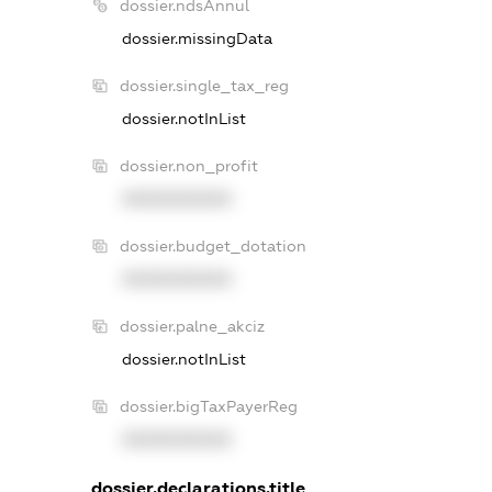
dossier.ndsAnnul
dossier.missingData
dossier.single_tax_reg
dossier.notInList
dossier.non_profit
XXXXXXXXXX
dossier.budget_dotation
XXXXXXXXXX
dossier.palne_akciz
dossier.notInList
dossier.bigTaxPayerReg
XXXXXXXXXX
dossier.declarations.title