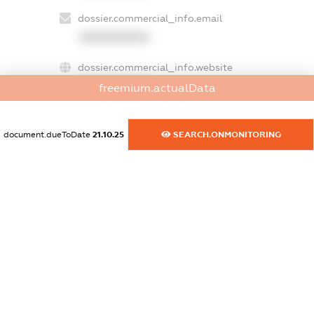
dossier.commercial_info.email
XXXXXXXXXX
dossier.commercial_info.website
XXXXXXXXXX
freemium.actualData
dossier.commercial_info.activity
XXXXXXXXXX
document.dueToDate
21.10.25
SEARCH.ONMONITORING
freemium.exampleText_1
freemium.exampleText_2
freemium.anonymousPerSearch2
FREEMIUM.DETAILS
FREEMIUM.REGISTER