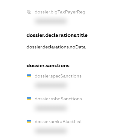
dossier.bigTaxPayerReg
XXXXXXXXXX
dossier.declarations.title
dossier.declarations.noData
dossier.sanctions
dossier.specSanctions
XXXXXXXXXX
dossier.rnboSanctions
XXXXXXXXXX
dossier.amkuBlackList
XXXXXXXXXX