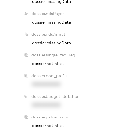
dossier.missingData
dossier.ndsPayer
dossier.missingData
dossier.ndsAnnul
dossier.missingData
dossier.single_tax_reg
dossier.notInList
dossier.non_profit
XXXXXXXXXX
dossier.budget_dotation
XXXXXXXXXX
dossier.palne_akciz
dossier.notInList