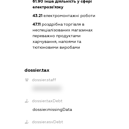
61.90
інша діяльність у сфері
електрозв'язку
43.21
електромонтажні роботи
47.11
роздрібна торгівля в
неспеціалізованих магазинах
переважно продуктами
харчування, напоями та
тютюновими виробами
dossier.tax
dossier.staff
XXXXXXXXXX
dossier.taxDebt
dossier.missingData
dossier.esvDebt