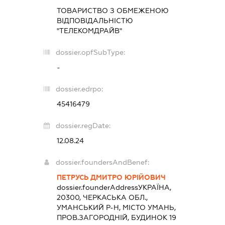
ТОВАРИСТВО З ОБМЕЖЕНОЮ
ВІДПОВІДАЛЬНІСТЮ
"ТЕЛЕКОМДРАЙВ"
dossier.opfSubType:
-
dossier.edrpo:
45416479
dossier.regDate:
12.08.24
dossier.foundersAndBenef:
ПЕТРУСЬ ДМИТРО ЮРІЙОВИЧ
dossier.founderAddress
УКРАЇНА,
20300, ЧЕРКАСЬКА ОБЛ.,
УМАНСЬКИЙ Р-Н, МІСТО УМАНЬ,
ПРОВ.ЗАГОРОДНІЙ, БУДИНОК 19