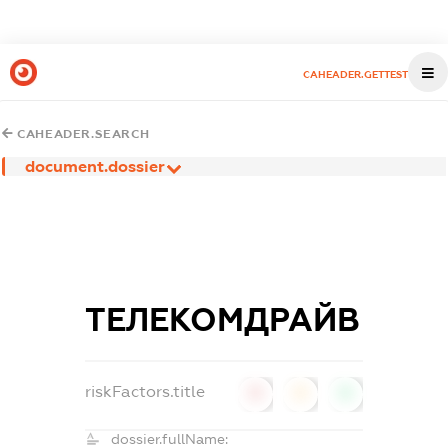
CAHEADER.GETTEST
CAHEADER.SEARCH
document.dossier
ТЕЛЕКОМДРАЙВ
riskFactors.title
0
0
0
dossier.fullName: