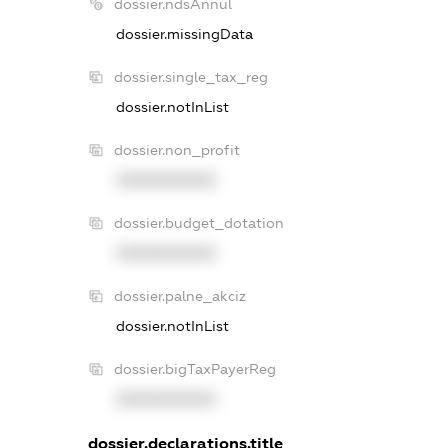
dossier.ndsAnnul
dossier.missingData
dossier.single_tax_reg
dossier.notInList
dossier.non_profit
XXXXXXXXXX
dossier.budget_dotation
XXXXXXXXXX
dossier.palne_akciz
dossier.notInList
dossier.bigTaxPayerReg
XXXXXXXXXX
dossier.declarations.title