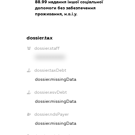
88.99
надання іншої соціальної
допомоги без забезпечення
проживання, н.в.і.у.
dossier.tax
dossier.staff
XXXXXXXXXX
dossier.taxDebt
dossier.missingData
dossier.esvDebt
dossier.missingData
dossier.ndsPayer
dossier.missingData