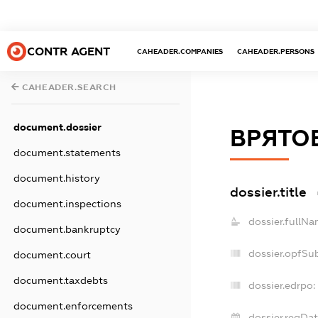
CONTR AGENT
CAHEADER.COMPANIES
CAHEADER.PERSONS
CAHEADER.SEARCH
document.dossier
ВРЯТО
document.statements
document.history
dossier.title
document.inspections
dossier.fullNa
document.bankruptcy
dossier.opfSu
document.court
document.taxdebts
dossier.edrpo:
document.enforcements
dossier.regDat