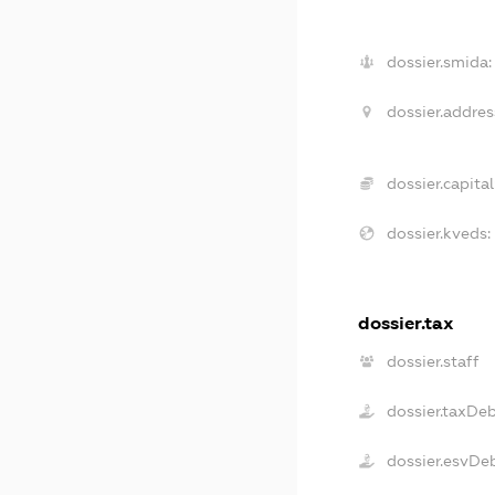
dossier.smida:
dossier.addres
dossier.capital
dossier.kveds:
dossier.tax
dossier.staff
dossier.taxDe
dossier.esvDe