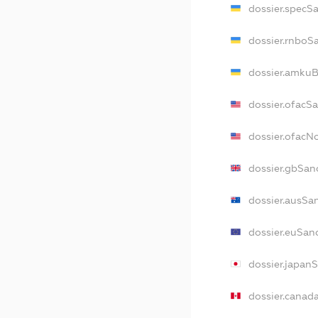
dossier.specS
dossier.rnboS
dossier.amkuB
dossier.ofacS
dossier.ofac
dossier.gbSan
dossier.ausSa
dossier.euSan
dossier.japan
dossier.canad