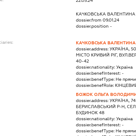
22.05.24
КАЧКОВСЬКА ВАЛЕНТИНА
dossier.from 09.01.24
dossier.position -
iaries:
КАЧКОВСЬКА ВАЛЕНТИНА
dossier.address:
УКРАЇНА, 5
МІСТО КРИВИЙ РІГ, ВУЛ.
40-42
dossier.nationality:
Україна
dossier.benefInterest:
-
dossier.benefType:
Не прями
dossier.benefRole:
КІНЦЕВИ
БОЖОК ОЛЬГА ВОЛОДИМИ
dossier.address:
УКРАЇНА, 7
БЕРИСЛАВСЬКИЙ Р-Н, СЕЛО
БУДИНОК 48
dossier.nationality:
Україна
dossier.benefInterest:
-
dossier.benefType:
Не прями