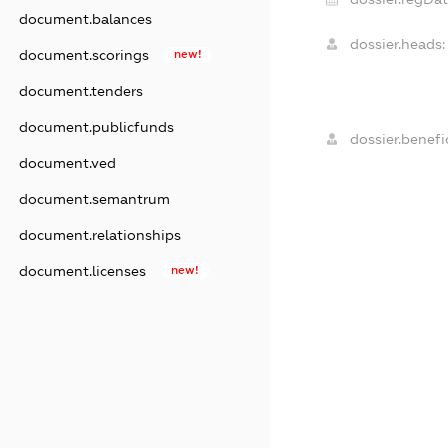
document.balances
dossier.heads:
document.scorings
new!
document.tenders
document.publicfunds
dossier.benefic
document.ved
document.semantrum
document.relationships
document.licenses
new!