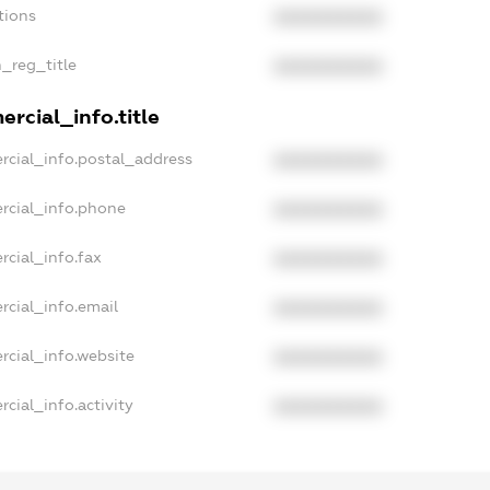
tions
XXXXXXXXXX
n_reg_title
XXXXXXXXXX
rcial_info.title
rcial_info.postal_address
XXXXXXXXXX
rcial_info.phone
XXXXXXXXXX
rcial_info.fax
XXXXXXXXXX
rcial_info.email
XXXXXXXXXX
rcial_info.website
XXXXXXXXXX
cial_info.activity
XXXXXXXXXX