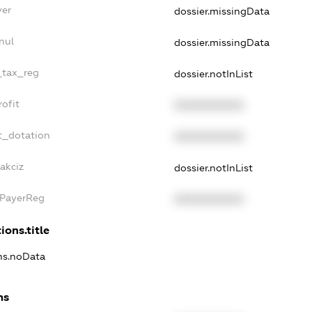
yer
dossier.missingData
nul
dossier.missingData
e_tax_reg
dossier.notInList
rofit
XXXXXXXXXX
t_dotation
XXXXXXXXXX
akciz
dossier.notInList
xPayerReg
XXXXXXXXXX
ions.title
ons.noData
ns