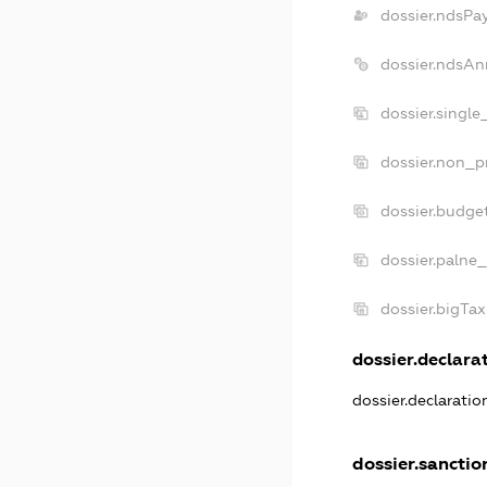
dossier.ndsPa
dossier.ndsAn
dossier.singl
dossier.non_p
dossier.budge
dossier.palne_
dossier.bigTa
dossier.declarat
dossier.declarati
dossier.sanctio