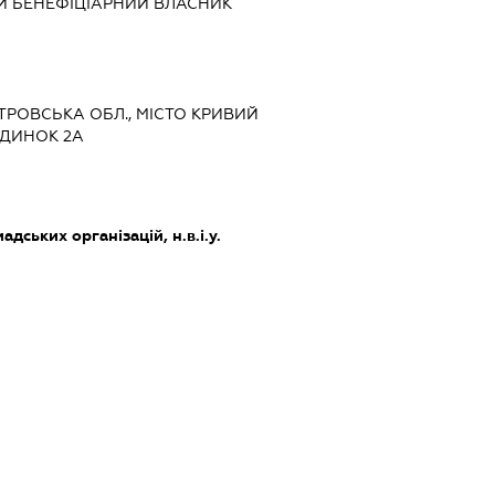
Й БЕНЕФІЦІАРНИЙ ВЛАСНИК
ЕТРОВСЬКА ОБЛ., МІСТО КРИВИЙ
БУДИНОК 2А
дських організацій, н.в.і.у.