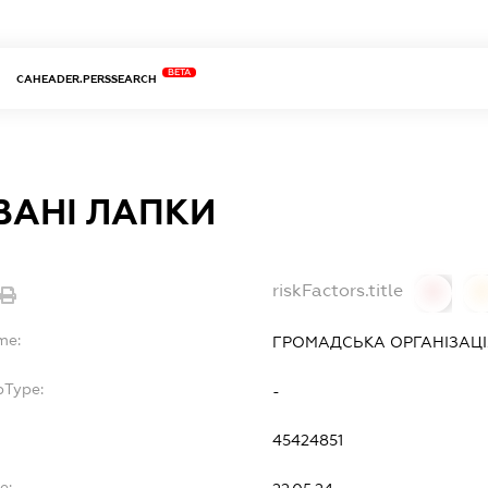
BETA
CAHEADER.PERSSEARCH
ВАНІ ЛАПКИ
riskFactors.title
0
0
me:
ГРОМАДСЬКА ОРГАНІЗАЦІ
bType:
-
45424851
e: