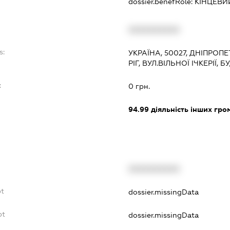
dossier.benefRole:
КІНЦЕВИ
XXXXXXXXXX
s:
УКРАЇНА, 50027, ДНІПРОП
РІГ, ВУЛ.ВІЛЬНОЇ ІЧКЕРІЇ, 
:
0 грн.
94.99
діяльність інших грома
XXXXXXXXXX
bt
dossier.missingData
bt
dossier.missingData