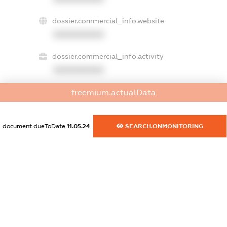
dossier.commercial_info.website
XXXXXXXXXX
dossier.commercial_info.activity
XXXXXXXXXX
freemium.actualData
freemium.exampleText_1
freemium.exampleText_2
document.dueToDate
11.05.24
SEARCH.ONMONITORING
freemium.anonymousPerSearch2
FREEMIUM.DETAILS
FREEMIUM.REGISTER