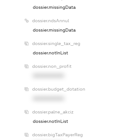
dossier.missingData
dossier.ndsAnnul
dossier.missingData
dossier.single_tax_reg
dossier.notInList
dossier.non_profit
XXXXXXXXXX
dossier.budget_dotation
XXXXXXXXXX
dossier.palne_akciz
dossier.notInList
dossier.bigTaxPayerReg