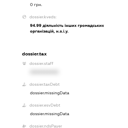
0 грн.
dossier.kveds:
94.99
діяльність інших громадських
організацій, н.в.і.у.
dossier.tax
dossier.staff
XXXXXXXXXX
dossier.taxDebt
dossier.missingData
dossier.esvDebt
dossier.missingData
dossier.ndsPayer