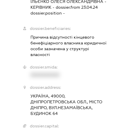
ІЛЬЄНКО ОЛЕСЯ ОЛЕКСАНДРІВНА
-
КЕРІВНИК
- dossier.from 23.04.24
dossier.position -
dossier.beneficiaries:
Причина відсутності кінцевого
бенефіціарного власника юридичної
особи зазначена у структурі
власності
dossier.smida:
XXXXXXXXXX
dossier.address:
УКРАЇНА, 49000,
ДНІПРОПЕТРОВСЬКА ОБЛ., МІСТО
ДНІПРО, ВУЛ.НЕЗАМАЇВСЬКА,
БУДИНОК 64
dossier.capital: